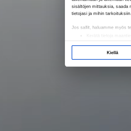
sisältöjen mittauksia, saada 
tietojasi ja mihin tarkoituksiin
Jos sallit, haluamme myös t
Kerätä tietoja maantie
Tunnistaa laitteesi s
Lue lisää siitä, miten henkilö
Kiellä
suostumustasi tai peruuttaa 
Käytämme evästeitä tarjoama
ja kävijämäärämme analysoim
kumppaneillemme tietoja siitä
olet antanut heille tai joita o