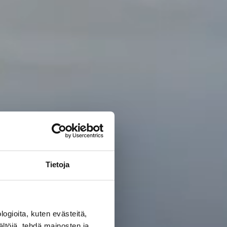
Tietoja
ogioita, kuten evästeitä,
ältöjä, tehdä mainosten ja