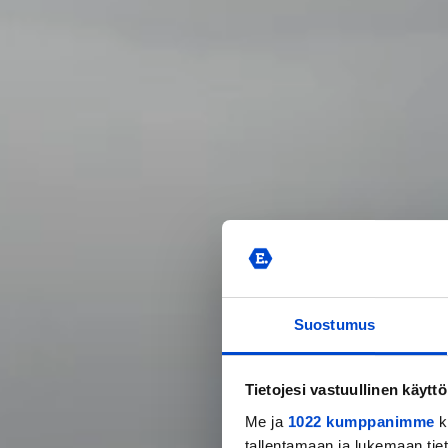
Suostumus
Tietojesi vastuullinen käyttö
Me ja
1022 kumppanimme
k
tallentamaan ja lukemaan tieto