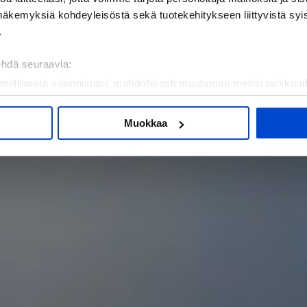
näkemyksiä kohdeyleisöstä sekä tuotekehitykseen liittyvistä syist
.
ehdä seuraavia:
teellisestä sijainnistasi, mahdollisesti muutaman metrin tarkkuud
Eerikkilä. Voi hyvin. Menesty.
kannaamalla sen ominaispiirteitä aktiivisesti (sormenjäljen muod
tietojasi käsitellään ja miten voit määrittää asetuksesi
tiedot-osi
Muokkaa
sen milloin vain evästeilmoituksessa.
mme sisällön ja mainosten räätälöimiseen, sosiaalisen median
iseen. Lisäksi jaamme sosiaalisen median, mainosalan ja analy
, miten käytät sivustoamme. Kumppanimme voivat yhdistää näitä t
n kerätty, kun olet käyttänyt heidän palvelujaan.