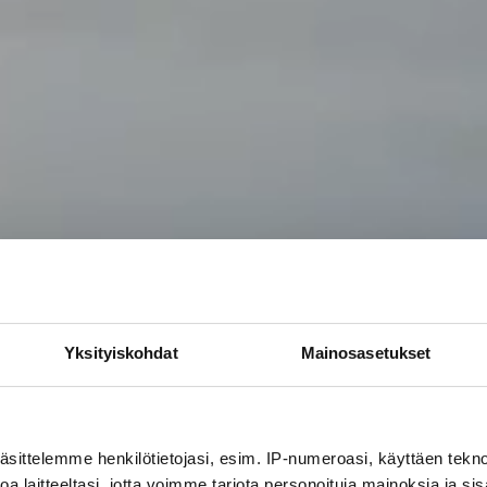
Yksityiskohdat
Mainosasetukset
äsittelemme henkilötietojasi, esim. IP-numeroasi, käyttäen teknol
a laitteeltasi, jotta voimme tarjota personoituja mainoksia ja sis