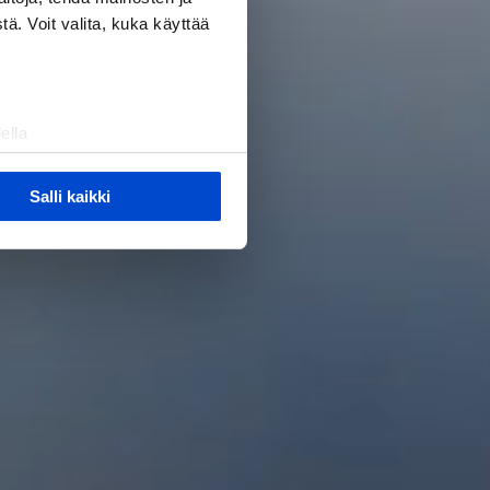
ä. Voit valita, kuka käyttää
ella
ostaminen)
ossa
. Voit muuttaa
Salli kaikki
 ominaisuuksien tukemiseen
tiikka-alan
ietoja muihin tietoihin, joita