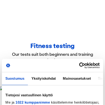
Fitness testing
Our tests suit both beginners and training
enthusiasts.
GET MORE INFORMATION
Suostumus
Yksityiskohdat
Mainosasetukset
Tiet
Tietojesi vastuullinen käyttö
Me ja
1022 kumppanimme
käsittelemme henkilötietojasi,