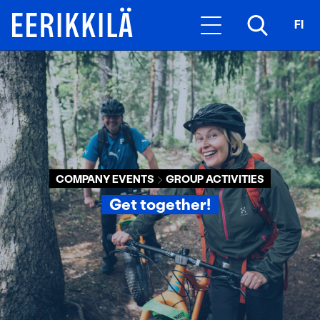
FI
COMPANY EVENTS
GROUP ACTIVITIES
Get together!