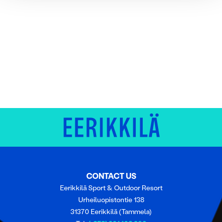
Käytämme evästeitä tarjoamamme sisällön ja mainosten
räätälöimiseen, sosiaalisen median ominaisuuksien
tukemiseen ja kävijämäärämme analysoimiseen. Lisäksi
jaamme sosiaalisen median, mainosalan ja analytiikka-
alan kumppaneillemme tietoja siitä, miten käytät
sivustoamme. Kumppanimme voivat yhdistää näitä
tietoja muihin tietoihin, joita olet antanut heille tai joita on
kerätty, kun olet käyttänyt heidän palvelujaan.
CONTACT US
Eerikkilä Sport & Outdoor Resort
Urheiluopistontie 138
31370 Eerikkilä (Tammela)