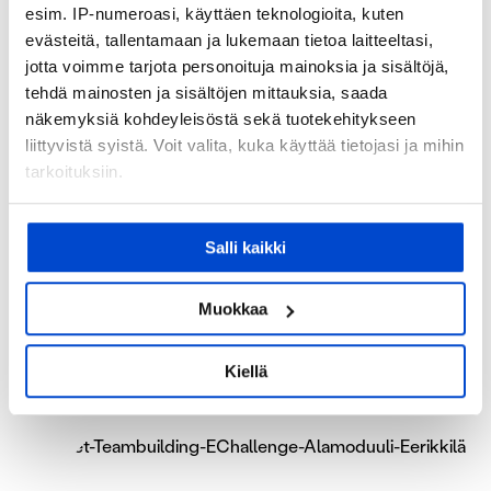
esim. IP-numeroasi, käyttäen teknologioita, kuten
evästeitä, tallentamaan ja lukemaan tietoa laitteeltasi,
jotta voimme tarjota personoituja mainoksia ja sisältöjä,
tehdä mainosten ja sisältöjen mittauksia, saada
näkemyksiä kohdeyleisöstä sekä tuotekehitykseen
liittyvistä syistä. Voit valita, kuka käyttää tietojasi ja mihin
tarkoituksiin.
Jos sallit, haluamme myös tehdä seuraavia:
Eerikkilä Challenge
Salli kaikki
Kerätä tietoja maantieteellisestä sijainnistasi,
mahdollisesti muutaman metrin tarkkuudella
Take on the challenge and test your limits in an
Tunnistaa laitteesi skannaamalla sen
Muokkaa
outdoor adventure! Our sales staff is happy to
ominaispiirteitä aktiivisesti (sormenjäljen
tell you more about our full day nature
muodostaminen)
Kiellä
adventure for teams.
Lue lisää siitä, miten henkilötietojasi käsitellään ja miten
voit määrittää asetuksesi
tiedot-osiossa
. Voit muuttaa
suostumustasi tai peruuttaa sen milloin vain
evästeilmoituksessa.