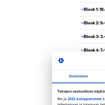
Block 1: 18
Block 2: 9.
Intro
Train
Block 3: 3.
tasks
Defen
Block 4: 7.
Defen
Cente
Advan
Defen
Strik
In addition, a
Suostumus
On liv
training prac
While 
course, scout
Tietojesi vastuullinen käyttö
train
all explanatio
Me ja
1022 kumppanimme
k
Additi
tallentamaan ja lukemaan tieto