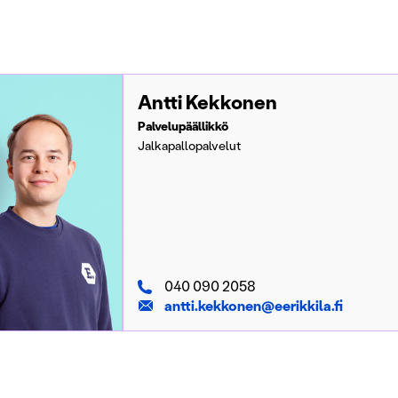
Antti Kekkonen
Palvelupäällikkö
Jalkapallopalvelut
040 090 2058
antti.kekkonen@eerikkila.fi