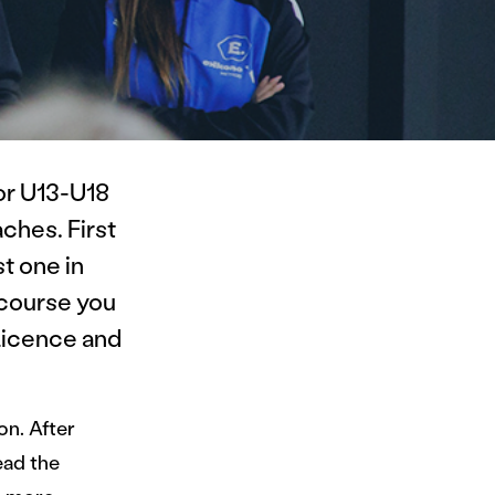
or U13-U18
ches. First
t one in
 course you
 licence and
on. After
ead the