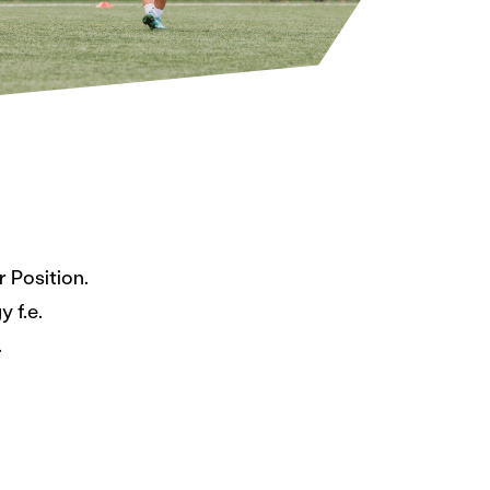
 Position.
 f.e.
.