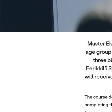
Master Ek
age group 
three b
Eerikkilä 
will receiv
The course de
completing t