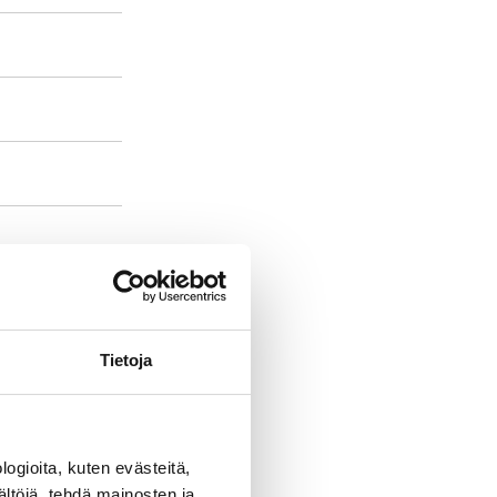
s,
on field
Tietoja
s in the
derstanding of
ogioita, kuten evästeitä,
ältöjä, tehdä mainosten ja