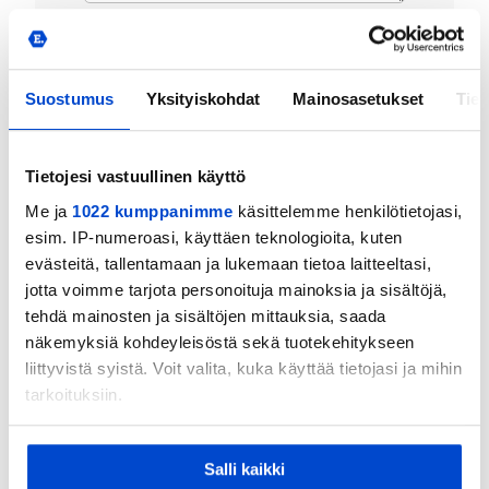
Contact
Suostumus
Yksityiskohdat
Mainosasetukset
Tiet
Tietojesi vastuullinen käyttö
Me ja
1022 kumppanimme
käsittelemme henkilötietojasi,
esim. IP-numeroasi, käyttäen teknologioita, kuten
evästeitä, tallentamaan ja lukemaan tietoa laitteeltasi,
jotta voimme tarjota personoituja mainoksia ja sisältöjä,
tehdä mainosten ja sisältöjen mittauksia, saada
näkemyksiä kohdeyleisöstä sekä tuotekehitykseen
liittyvistä syistä. Voit valita, kuka käyttää tietojasi ja mihin
tarkoituksiin.
Jos sallit, haluamme myös tehdä seuraavia:
Salli kaikki
Kerätä tietoja maantieteellisestä sijainnistasi,