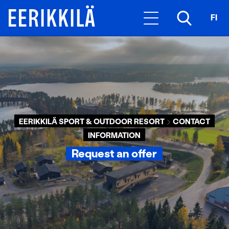
FI
EERIKKILÄ SPORT & OUTDOOR RESORT
CONTACT
INFORMATION
Request an offer