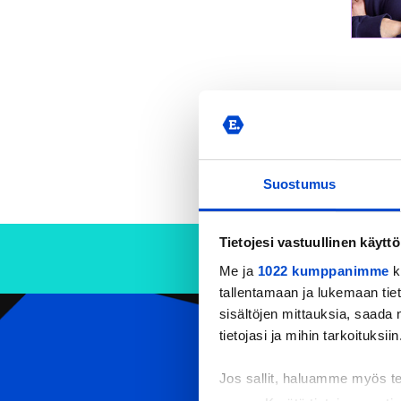
Suostumus
Tietojesi vastuullinen käyttö
Me ja
1022 kumppanimme
k
tallentamaan ja lukemaan tieto
sisältöjen mittauksia, saada 
tietojasi ja mihin tarkoituksiin
CONTACT US
Eerikkilä Sport & Outdoor Resort
Jos sallit, haluamme myös t
Urheiluopistontie 138