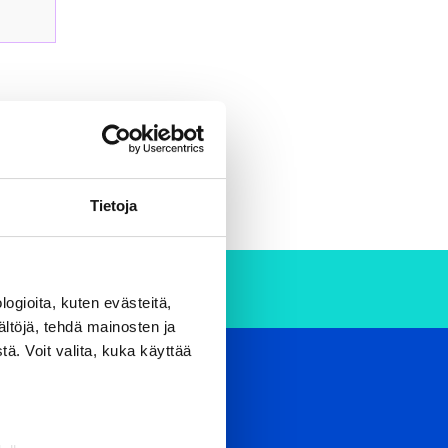
Tietoja
ogioita, kuten evästeitä,
ältöjä, tehdä mainosten ja
ä. Voit valita, kuka käyttää
OUTDOOR RESORT
ho aim to develop their know-
de top services and facilities for