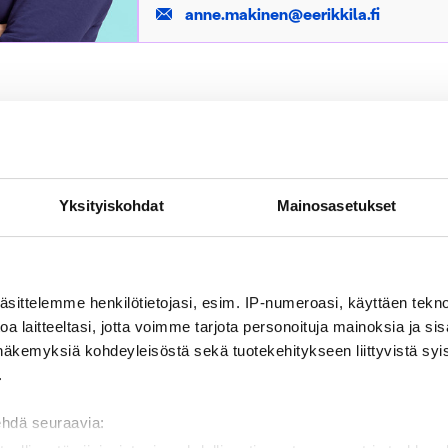
anne.makinen@eerikkila.fi
ALL CONTACT INFORMATION
Yksityiskohdat
Mainosasetukset
äsittelemme henkilötietojasi, esim. IP-numeroasi, käyttäen teknol
a laitteeltasi, jotta voimme tarjota personoituja mainoksia ja sis
näkemyksiä kohdeyleisöstä sekä tuotekehitykseen liittyvistä syist
.
EERIKKILÄ SPORT & 
We are a place for people w
ehdä seuraavia:
how and well-being. We provi