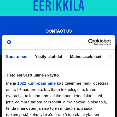
CONTACT US
Eerikkilä Sport & Outdoor Resort
Urheiluopistontie 138
31370 Eerikkilä (Tammela)
Tel:
(+358) 201 108 200
Suostumus
Yksityiskohdat
Mainosasetukset
Tiet
Email:
reception@eerikkila.fi
CONTACT INFORMATION
Tietojesi vastuullinen käyttö
Me ja
1022 kumppanimme
käsittelemme henkilötietojasi,
LOCATION
esim. IP-numeroasi, käyttäen teknologioita, kuten
evästeitä, tallentamaan ja lukemaan tietoa laitteeltasi,
REQUEST AN OFFER
jotta voimme tarjota personoituja mainoksia ja sisältöjä,
FEEDBACK
tehdä mainosten ja sisältöjen mittauksia, saada
näkemyksiä kohdeyleisöstä sekä tuotekehitykseen