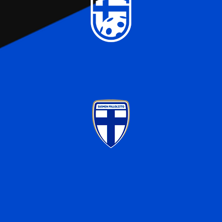
alan kumppaneillemme tietoja siitä, miten käytät
sivustoamme. Kumppanimme voivat yhdistää näitä
tietoja muihin tietoihin, joita olet antanut heille tai joita on
kerätty, kun olet käyttänyt heidän palvelujaan.