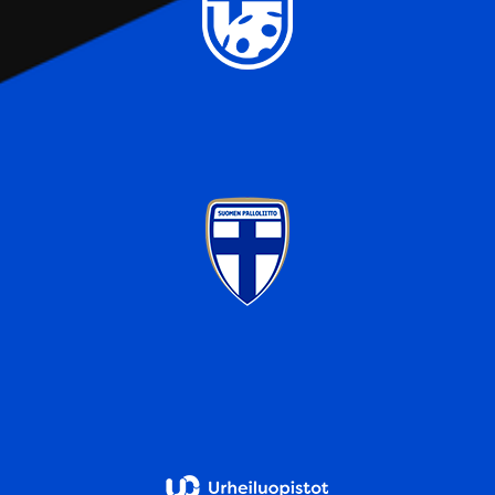
sivustoamme. Kumppanimme voivat yhdistää näitä
tietoja muihin tietoihin, joita olet antanut heille tai joita on
kerätty, kun olet käyttänyt heidän palvelujaan.