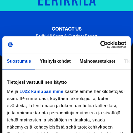
CONTACT US
Eerikkilä Sport & Outdoor Resort
Urheiluopistontie 138
31370 Eerikkilä (Tammela)
Tel:
(+358) 201 108 200
Suostumus
Yksityiskohdat
Mainosasetukset
Tiet
Email:
reception@eerikkila.fi
CONTACT INFORMATION
Tietojesi vastuullinen käyttö
LOCATION
Me ja
1022 kumppanimme
käsittelemme henkilötietojasi,
esim. IP-numeroasi, käyttäen teknologioita, kuten
REQUEST AN OFFER
evästeitä, tallentamaan ja lukemaan tietoa laitteeltasi,
jotta voimme tarjota personoituja mainoksia ja sisältöjä,
FEEDBACK
tehdä mainosten ja sisältöjen mittauksia, saada
näkemyksiä kohdeyleisöstä sekä tuotekehitykseen