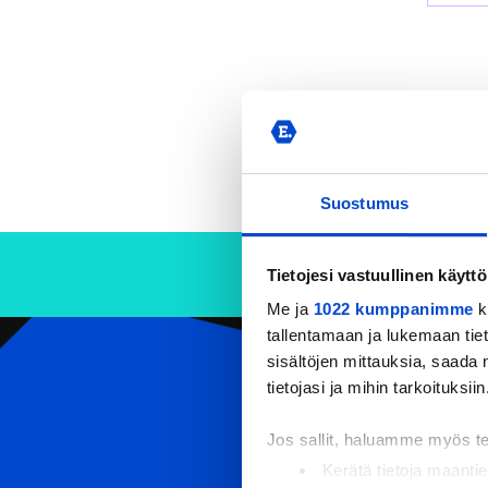
Suostumus
Tietojesi vastuullinen käyttö
Me ja
1022 kumppanimme
k
tallentamaan ja lukemaan tieto
sisältöjen mittauksia, saada 
CONTACT US
tietojasi ja mihin tarkoituksiin
Eerikkilä Sport & Outdoor Resort
Urheiluopistontie 138
Jos sallit, haluamme myös t
31370 Eerikkilä (Tammela)
Kerätä tietoja maantie
Tel:
(+358) 201 108 200