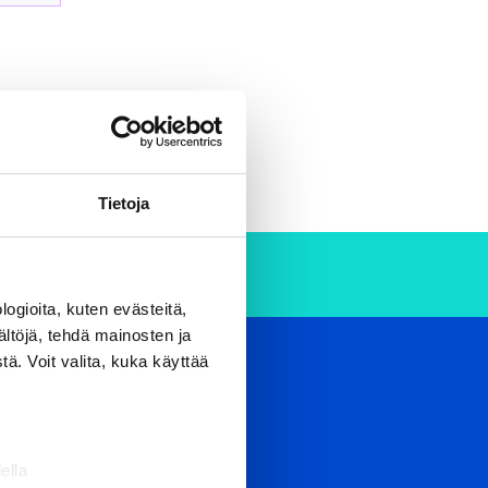
Tietoja
ogioita, kuten evästeitä,
ältöjä, tehdä mainosten ja
ä. Voit valita, kuka käyttää
OUTDOOR RESORT
ho aim to develop their know-
de top services and facilities for
rate events, as well as
ella
periences.