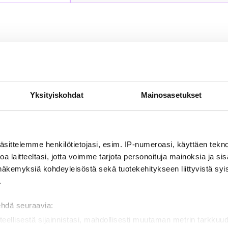
ALL CONTACT INFORMATION
Yksityiskohdat
Mainosasetukset
äsittelemme henkilötietojasi, esim. IP-numeroasi, käyttäen teknol
a laitteeltasi, jotta voimme tarjota personoituja mainoksia ja sis
näkemyksiä kohdeyleisöstä sekä tuotekehitykseen liittyvistä syist
EERIKKILÄ SPORT & 
.
We are a place for people w
how and well-being. We provi
ehdä seuraavia:
sports, education and corpo
teellisestä sijainnistasi, mahdollisesti muutaman metrin tarkkuud
recreational and outdoor ex