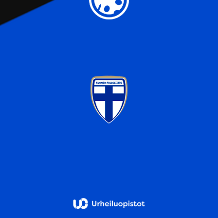
sivustoamme. Kumppanimme voivat yhdistää näitä
tietoja muihin tietoihin, joita olet antanut heille tai joita on
kerätty, kun olet käyttänyt heidän palvelujaan.