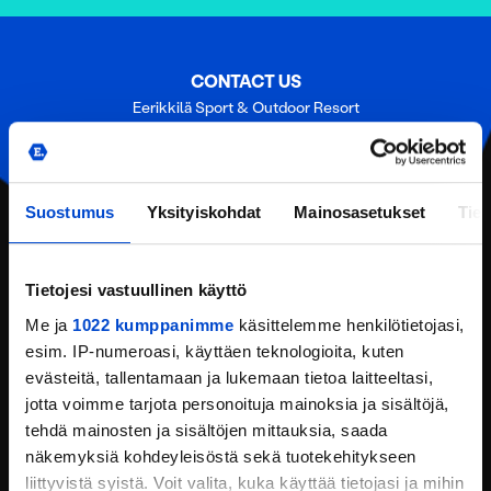
CONTACT US
Eerikkilä Sport & Outdoor Resort
Urheiluopistontie 138
31370 Eerikkilä (Tammela)
Tel:
(+358) 201 108 200
Suostumus
Yksityiskohdat
Mainosasetukset
Tiet
Email:
reception@eerikkila.fi
CONTACT INFORMATION
Tietojesi vastuullinen käyttö
LOCATION
Me ja
1022 kumppanimme
käsittelemme henkilötietojasi,
esim. IP-numeroasi, käyttäen teknologioita, kuten
REQUEST AN OFFER
evästeitä, tallentamaan ja lukemaan tietoa laitteeltasi,
jotta voimme tarjota personoituja mainoksia ja sisältöjä,
FEEDBACK
tehdä mainosten ja sisältöjen mittauksia, saada
näkemyksiä kohdeyleisöstä sekä tuotekehitykseen
liittyvistä syistä. Voit valita, kuka käyttää tietojasi ja mihin