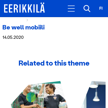
FI
Hexagon Icon
Be well mobiili
Be well mobiili
14.05.2020
Related to this theme