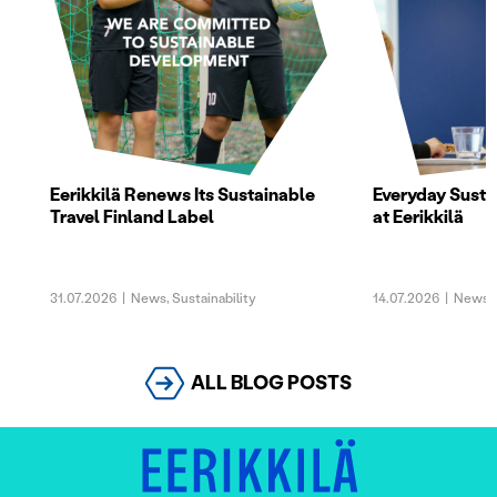
Eerikkilä Renews Its Sustainable
Everyday Sustai
Travel Finland Label
at Eerikkilä
31.07.2026
|
News
,
Sustainability
14.07.2026
|
News
,
ALL BLOG POSTS