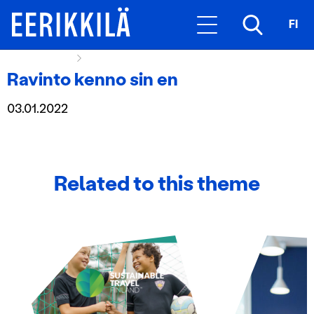
FI
Hexagon Icon
Ravinto kenno sin en
Ravinto kenno sin en
03.01.2022
Related to this theme