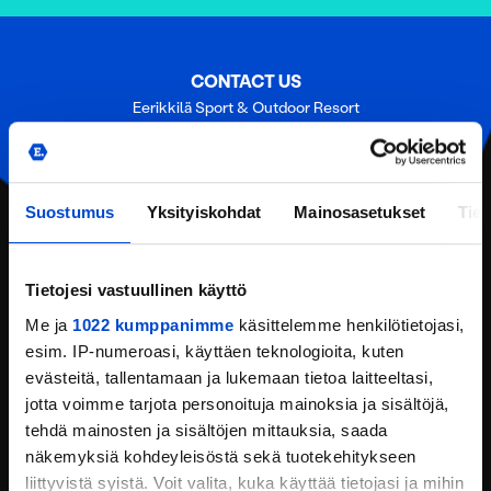
CONTACT US
Eerikkilä Sport & Outdoor Resort
Urheiluopistontie 138
31370 Eerikkilä (Tammela)
Tel:
(+358) 201 108 200
Suostumus
Yksityiskohdat
Mainosasetukset
Tiet
Email:
reception@eerikkila.fi
CONTACT INFORMATION
Tietojesi vastuullinen käyttö
LOCATION
Me ja
1022 kumppanimme
käsittelemme henkilötietojasi,
esim. IP-numeroasi, käyttäen teknologioita, kuten
REQUEST AN OFFER
evästeitä, tallentamaan ja lukemaan tietoa laitteeltasi,
jotta voimme tarjota personoituja mainoksia ja sisältöjä,
FEEDBACK
tehdä mainosten ja sisältöjen mittauksia, saada
näkemyksiä kohdeyleisöstä sekä tuotekehitykseen
liittyvistä syistä. Voit valita, kuka käyttää tietojasi ja mihin