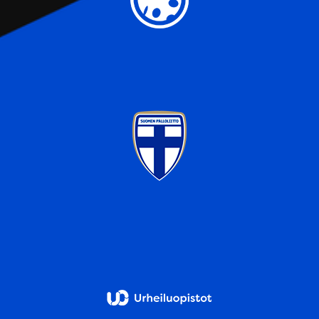
sivustoamme. Kumppanimme voivat yhdistää näitä
tietoja muihin tietoihin, joita olet antanut heille tai joita on
kerätty, kun olet käyttänyt heidän palvelujaan.