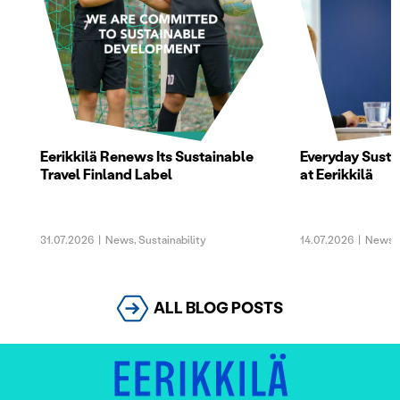
Eerikkilä Renews Its Sustainable
Everyday Sustai
Travel Finland Label
at Eerikkilä
31.07.2026
|
News
,
Sustainability
14.07.2026
|
News
,
ALL BLOG POSTS