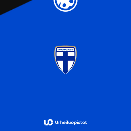
sivustoamme. Kumppanimme voivat yhdistää näitä
tietoja muihin tietoihin, joita olet antanut heille tai joita on
kerätty, kun olet käyttänyt heidän palvelujaan.