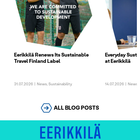
Eerikkilä Renews Its Sustainable
Everyday Sustai
Travel Finland Label
at Eerikkilä
31.07.2026
|
News
,
Sustainability
14.07.2026
|
News
,
ALL BLOG POSTS