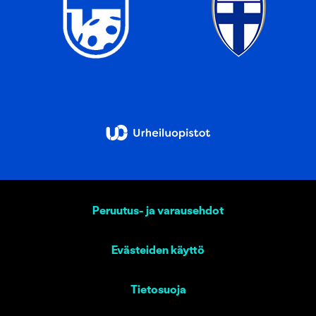
Peruutus- ja varausehdot
Evästeiden käyttö
Tietosuoja