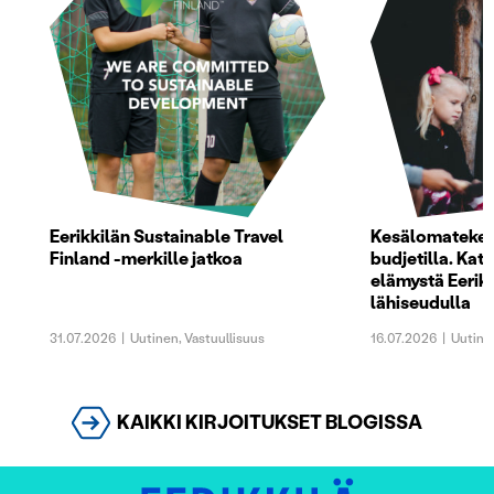
Eerikkilän Sustainable Travel
Kesälomatekem
Finland -merkille jatkoa
budjetilla. Kats
elämystä Eerikk
lähiseudulla
31.07.2026
|
Uutinen
,
Vastuullisuus
16.07.2026
|
Uutine
KAIKKI KIRJOITUKSET BLOGISSA