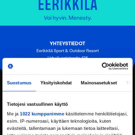
YHTEYSTIEDOT
Eerikkilä Sport & Outdoor Resort
Urheiluopistontie 138
31370 Eerikkilä (Tammela)
Puh:
(+358) 201 108 200
Email:
reception@eerikkila.fi
Suostumus
Yksityiskohdat
Mainosasetukset
Tiet
YHTEYSTIEDOT
Tietojesi vastuullinen käyttö
SIJAINTI
Me ja
1022 kumppanimme
käsittelemme henkilötietojasi,
PYYDÄ TARJOUS
esim. IP-numeroasi, käyttäen teknologioita, kuten
evästeitä, tallentamaan ja lukemaan tietoa laitteeltasi,
ANNA PALAUTETTA