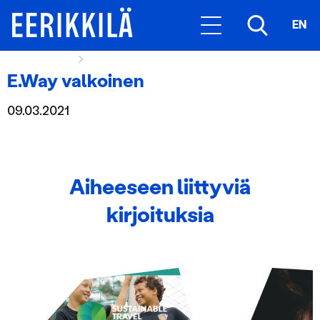
EN
Hexagon Icon
E.Way valkoinen
E.Way valkoinen
09.03.2021
Aiheeseen liittyviä
kirjoituksia