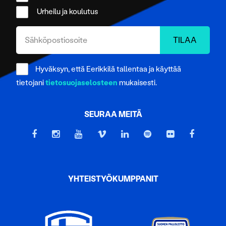
tukemiseen ja kävijämäärämme analysoimiseen. Lisäksi
Urheilu ja koulutus
jaamme sosiaalisen median, mainosalan ja analytiikka-
alan kumppaneillemme tietoja siitä, miten käytät
sivustoamme. Kumppanimme voivat yhdistää näitä
tietoja muihin tietoihin, joita olet antanut heille tai joita on
Hyväksyn, että Eerikkilä tallentaa ja käyttää
kerätty, kun olet käyttänyt heidän palvelujaan.
tietojani
tietosuojaselosteen
mukaisesti.
SEURAA MEITÄ
YHTEISTYÖKUMPPANIT