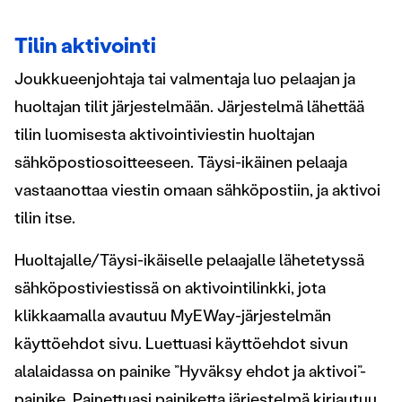
Tilin aktivointi
Joukkueenjohtaja tai valmentaja luo pelaajan ja
huoltajan tilit järjestelmään. Järjestelmä lähettää
tilin luomisesta aktivointiviestin huoltajan
sähköpostiosoitteeseen. Täysi-ikäinen pelaaja
vastaanottaa viestin omaan sähköpostiin, ja aktivoi
tilin itse.
Huoltajalle/Täysi-ikäiselle pelaajalle lähetetyssä
sähköpostiviestissä on aktivointilinkki, jota
klikkaamalla avautuu MyEWay-järjestelmän
käyttöehdot sivu. Luettuasi käyttöehdot sivun
alalaidassa on painike ”Hyväksy ehdot ja aktivoi”-
painike. Painettuasi painiketta järjestelmä kirjautuu