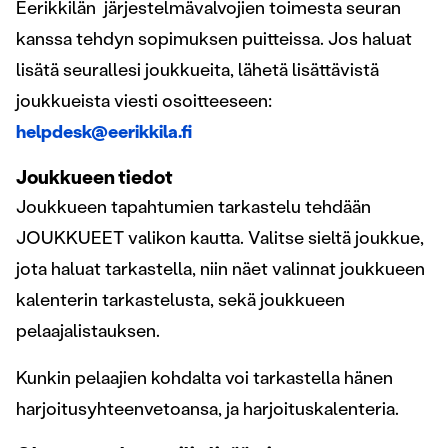
Eerikkilän järjestelmävalvojien toimesta seuran
kanssa tehdyn sopimuksen puitteissa. Jos haluat
lisätä seurallesi joukkueita, lähetä lisättävistä
joukkueista viesti osoitteeseen:
helpdesk@eerikkila.fi
Joukkueen tiedot
Joukkueen tapahtumien tarkastelu tehdään
JOUKKUEET valikon kautta. Valitse sieltä joukkue,
jota haluat tarkastella, niin näet valinnat joukkueen
kalenterin tarkastelusta, sekä joukkueen
pelaajalistauksen.
Kunkin pelaajien kohdalta voi tarkastella hänen
harjoitusyhteenvetoansa, ja harjoituskalenteria.