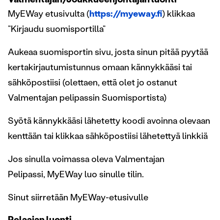
MyEWay etusivulta (
https://myeway.fi
) klikkaa
”Kirjaudu suomisportilla”
Aukeaa suomisportin sivu, josta sinun pitää pyytää
kertakirjautumistunnus omaan kännykkääsi tai
sähköpostiisi (olettaen, että olet jo ostanut
Valmentajan pelipassin Suomisportista)
Syötä kännykkääsi lähetetty koodi avoinna olevaan
kenttään tai klikkaa sähköpostiisi lähetettyä linkkiä
Jos sinulla voimassa oleva Valmentajan
Pelipassi, MyEWay luo sinulle tilin.
Sinut siirretään MyEWay-etusivulle
Pelaajan luonti