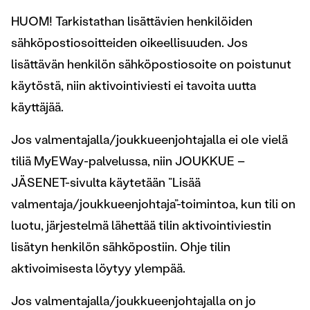
HUOM! Tarkistathan lisättävien henkilöiden
sähköpostiosoitteiden oikeellisuuden. Jos
lisättävän henkilön sähköpostiosoite on poistunut
käytöstä, niin aktivointiviesti ei tavoita uutta
käyttäjää.
Jos valmentajalla/joukkueenjohtajalla ei ole vielä
tiliä MyEWay-palvelussa, niin JOUKKUE –
JÄSENET-sivulta käytetään ”Lisää
valmentaja/joukkueenjohtaja”-toimintoa, kun tili on
luotu, järjestelmä lähettää tilin aktivointiviestin
lisätyn henkilön sähköpostiin. Ohje tilin
aktivoimisesta löytyy ylempää.
Jos valmentajalla/joukkueenjohtajalla on jo