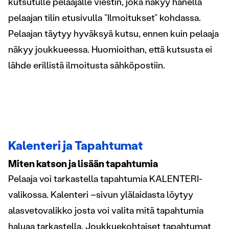
kutsutulle pelaajalle viestin, joka näkyy hänellä
pelaajan tilin etusivulla ”Ilmoitukset” kohdassa.
Pelaajan täytyy hyväksyä kutsu, ennen kuin pelaaja
näkyy joukkueessa. Huomioithan, että kutsusta ei
lähde erillistä ilmoitusta sähköpostiin.
Kalenteri ja Tapahtumat
Miten katson ja lisään tapahtumia
Pelaaja voi tarkastella tapahtumia KALENTERI-
valikossa. Kalenteri –sivun ylälaidasta löytyy
alasvetovalikko josta voi valita mitä tapahtumia
haluaa tarkastella. Joukkuekohtaiset tapahtumat