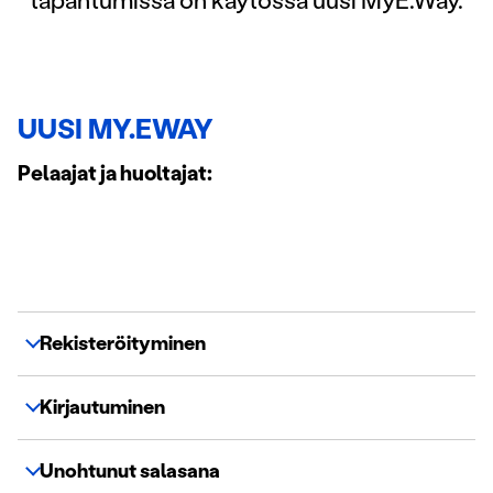
tapahtumissa on käytössä uusi MyE.Way.
UUSI MY.EWAY
Pelaajat ja huoltajat:
Rekisteröityminen
Kirjautuminen
Unohtunut salasana