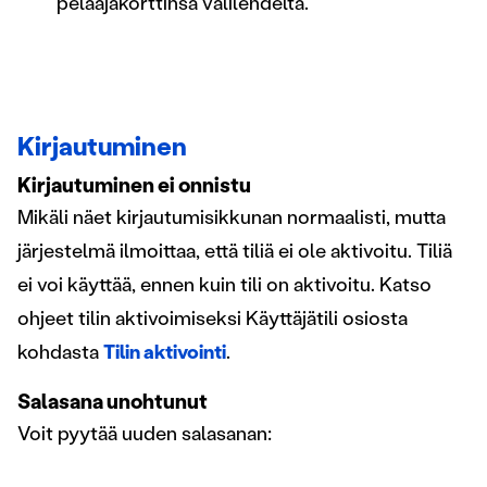
pelaajakorttinsa välilehdeltä.
jaamme sosiaalisen median, mainosalan ja analytiikka-
alan kumppaneillemme tietoja siitä, miten käytät
sivustoamme. Kumppanimme voivat yhdistää näitä
tietoja muihin tietoihin, joita olet antanut heille tai joita on
kerätty, kun olet käyttänyt heidän palvelujaan.
Kirjautuminen
Kirjautuminen ei onnistu
Mikäli näet kirjautumisikkunan normaalisti, mutta
järjestelmä ilmoittaa, että tiliä ei ole aktivoitu. Tiliä
ei voi käyttää, ennen kuin tili on aktivoitu. Katso
ohjeet tilin aktivoimiseksi Käyttäjätili osiosta
kohdasta
Tilin aktivointi
.
Salasana unohtunut
Voit pyytää uuden salasanan: