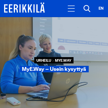
EN
URHEILU
MYE.WAY
MyE.Way – Usein kysyttyä