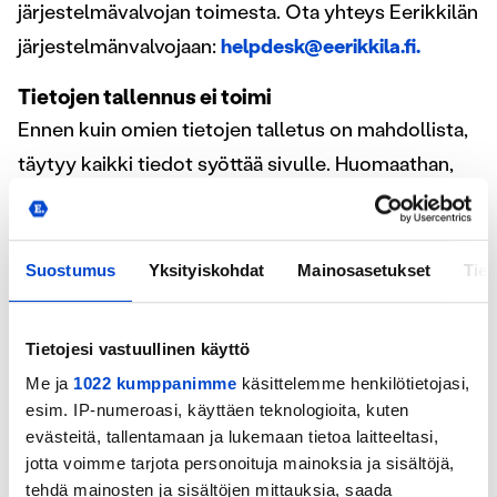
järjestelmävalvojan toimesta. Ota yhteys Eerikkilän
järjestelmänvalvojaan:
helpdesk@eerikkila.fi.
Tietojen tallennus ei toimi
Ennen kuin omien tietojen talletus on mahdollista,
täytyy kaikki tiedot syöttää sivulle. Huomaathan,
että sähköposti, puhelinnumero, jalkaisuus ja
sukupuoli ovat kaikki pakollisia tietoja.
Suostumus
Yksityiskohdat
Mainosasetukset
Tiet
Tilin poistaminen
Pelaajalle luotua tiliä ei voida poistaa
järjestelmästä, vaikka se olisi väärillä tiedoilla
Tietojesi vastuullinen käyttö
luotu. Turvallisuussyistä pelaajien kohdalla
Me ja
1022 kumppanimme
käsittelemme henkilötietojasi,
esim. IP-numeroasi, käyttäen teknologioita, kuten
PAlloID/SporttiID ja muiden käyttäjien kohdalla
evästeitä, tallentamaan ja lukemaan tietoa laitteeltasi,
käyttäjätunnuksen käytettävä sähköpostiosoite on
jotta voimme tarjota personoituja mainoksia ja sisältöjä,
muokattavissa ainoastaan Eerikkilän
tehdä mainosten ja sisältöjen mittauksia, saada