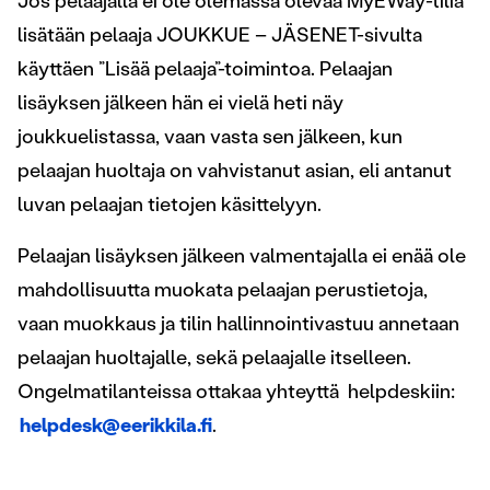
Jos pelaajalla ei ole olemassa olevaa MyEWay-tiliä
lisätään pelaaja JOUKKUE – JÄSENET-sivulta
käyttäen ”Lisää pelaaja”-toimintoa. Pelaajan
lisäyksen jälkeen hän ei vielä heti näy
joukkuelistassa, vaan vasta sen jälkeen, kun
pelaajan huoltaja on vahvistanut asian, eli antanut
luvan pelaajan tietojen käsittelyyn.
Pelaajan lisäyksen jälkeen valmentajalla ei enää ole
mahdollisuutta muokata pelaajan perustietoja,
vaan muokkaus ja tilin hallinnointivastuu annetaan
pelaajan huoltajalle, sekä pelaajalle itselleen.
Ongelmatilanteissa ottakaa yhteyttä helpdeskiin:
helpdesk@eerikkila.fi
.