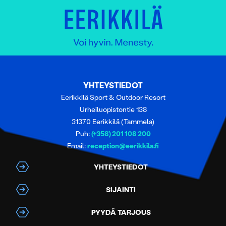
YHTEYSTIEDOT
Eerikkilä Sport & Outdoor Resort
Urheiluopistontie 138
31370 Eerikkilä (Tammela)
Puh:
(+358) 201 108 200
Email:
reception@eerikkila.fi
YHTEYSTIEDOT
SIJAINTI
PYYDÄ TARJOUS