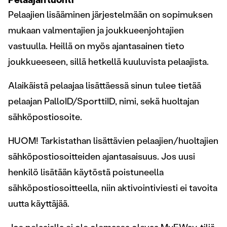
Pelaajien lisääminen järjestelmään on sopimuksen
mukaan valmentajien ja joukkueenjohtajien
vastuulla. Heillä on myös ajantasainen tieto
joukkueeseen, sillä hetkellä kuuluvista pelaajista.
Alaikäistä pelaajaa lisättäessä sinun tulee tietää
pelaajan PalloID/SporttiID, nimi, sekä huoltajan
sähköpostiosoite.
HUOM! Tarkistathan lisättävien pelaajien/huoltajien
sähköpostiosoitteiden ajantasaisuus. Jos uusi
henkilö lisätään käytöstä poistuneella
sähköpostiosoitteella, niin aktivointiviesti ei tavoita
uutta käyttäjää.