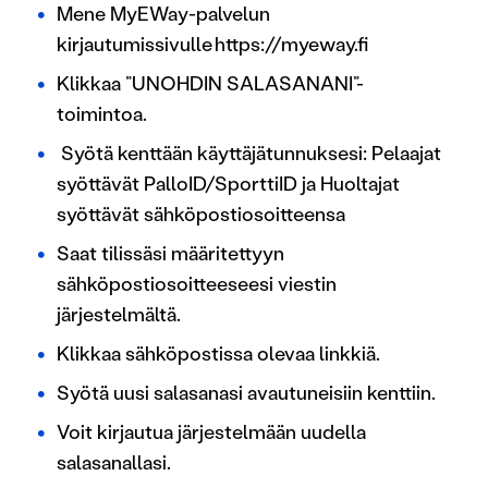
Mene MyEWay-palvelun
kirjautumissivulle https://myeway.fi
Klikkaa ”UNOHDIN SALASANANI”-
toimintoa.
Syötä kenttään käyttäjätunnuksesi: Pelaajat
syöttävät PalloID/SporttiID ja Huoltajat
syöttävät sähköpostiosoitteensa
Saat tilissäsi määritettyyn
sähköpostiosoitteeseesi viestin
järjestelmältä.
Klikkaa sähköpostissa olevaa linkkiä.
Syötä uusi salasanasi avautuneisiin kenttiin.
Voit kirjautua järjestelmään uudella
salasanallasi.