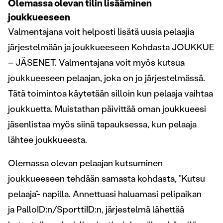
Olemassa olevan tilin lisääminen
joukkueeseen
Valmentajana voit helposti lisätä uusia pelaajia
järjestelmään ja joukkueeseen Kohdasta JOUKKUE
– JÄSENET. Valmentajana voit myös kutsua
joukkueeseen pelaajan, joka on jo järjestelmässä.
Tätä toimintoa käytetään silloin kun pelaaja vaihtaa
joukkuetta. Muistathan päivittää oman joukkueesi
jäsenlistaa myös siinä tapauksessa, kun pelaaja
lähtee joukkueesta.
Olemassa olevan pelaajan kutsuminen
joukkueeseen tehdään samasta kohdasta, ”Kutsu
pelaaja”- napilla. Annettuasi haluamasi pelipaikan
ja PalloID:n/SporttiID:n, järjestelmä lähettää