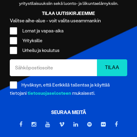
yritystilaisuuksiin sekä luonto- ja liikuntaelämyksiin.
TILAA UUTISKIRJEEMME
Valitse aihe-alue - voit valita useammankin
Lomat ja vapaa-aika
Yrityksille
Urheilu ja koulutus
Hyväksyn, että Eerikkilä tallentaa ja käyttää
tietojani
tietosuojaselosteen
mukaisesti.
SEURAA MEITÄ