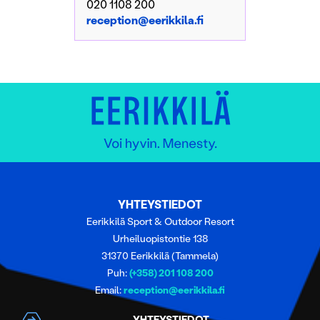
020 1108 200
reception@eerikkila.fi
YHTEYSTIEDOT
Eerikkilä Sport & Outdoor Resort
Urheiluopistontie 138
31370 Eerikkilä (Tammela)
Puh:
(+358) 201 108 200
Email:
reception@eerikkila.fi
YHTEYSTIEDOT