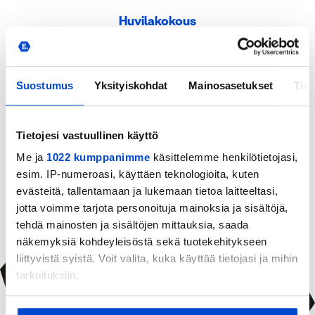
Huvilakokous
Catering palveluhinnasto ja tilaus- ja
peruutusehdot
Suostumus
Yksityiskohdat
Mainosasetukset
Tiet
Tietojesi vastuullinen käyttö
Villa Erikin menut
Me ja
1022 kumppanimme
käsittelemme henkilötietojasi,
esim. IP-numeroasi, käyttäen teknologioita, kuten
evästeitä, tallentamaan ja lukemaan tietoa laitteeltasi,
jotta voimme tarjota personoituja mainoksia ja sisältöjä,
tehdä mainosten ja sisältöjen mittauksia, saada
näkemyksiä kohdeyleisöstä sekä tuotekehitykseen
liittyvistä syistä. Voit valita, kuka käyttää tietojasi ja mihin
tarkoituksiin.
Jos sallit, haluamme myös tehdä seuraavia: