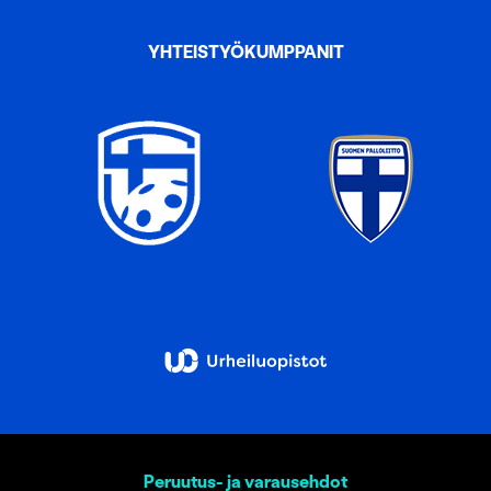
YHTEISTYÖKUMPPANIT
Peruutus- ja varausehdot