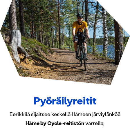
Pyöräilyreitit
Eerikkilä sijaitsee keskellä Hämeen järviylänköä
Häme by Cycle ‑reitistön
varrella,