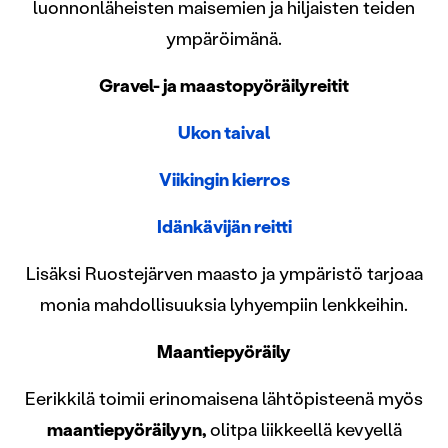
luonnonläheisten maisemien ja hiljaisten teiden
ympäröimänä.
Gravel- ja maastopyöräilyreitit
Ukon taival
Viikingin kierros
Idänkävijän reitti
Lisäksi Ruostejärven maasto ja ympäristö tarjoaa
monia mahdollisuuksia lyhyempiin lenkkeihin.
Maantiepyöräily
Eerikkilä toimii erinomaisena lähtöpisteenä myös
maantiepyöräilyyn,
olitpa liikkeellä kevyellä