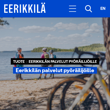
EN
TUOTE
EERIKKILÄN PALVELUT PYÖRÄILIJÖILLE
Eerikkilän palvelut pyöräilijöille