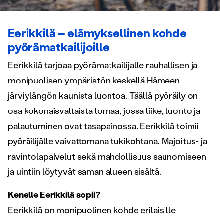
Eerikkilä – elämyksellinen kohde
pyörämatkailijoille
Eerikkilä tarjoaa pyörämatkailijalle rauhallisen ja
monipuolisen ympäristön keskellä Hämeen
järviylängön kaunista luontoa. Täällä pyöräily on
osa kokonaisvaltaista lomaa, jossa liike, luonto ja
palautuminen ovat tasapainossa. Eerikkilä toimii
pyöräilijälle vaivattomana tukikohtana. Majoitus- ja
ravintolapalvelut sekä mahdollisuus saunomiseen
ja uintiin löytyvät saman alueen sisältä.
Kenelle Eerikkilä sopii?
Eerikkilä on monipuolinen kohde erilaisille