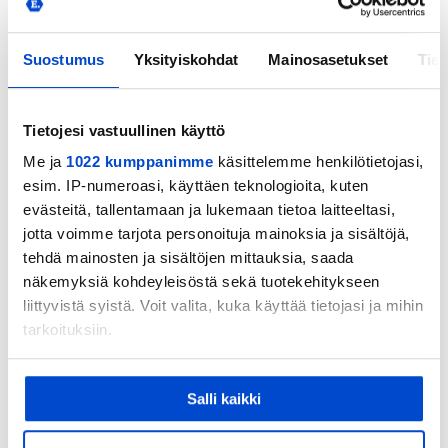
Hotellitasoinen majoitus, lomahuoneistot ja huvilat
isommallekin seurueelle.
Suostumus
Yksityiskohdat
Mainosasetukset
Tiet
Mukavat, hyvin varustellut huoneet tukevat
palautumista aktiivisen päivän jälkeen.
Tietojesi vastuullinen käyttö
Me ja
1022 kumppanimme
käsittelemme henkilötietojasi,
Luonnonläheinen sijainti tarjoaa levolliset puitteet
esim. IP-numeroasi, käyttäen teknologioita, kuten
niin yksittäisille pyöräilijöille kuin ryhmille. Eerikkilä
evästeitä, tallentamaan ja lukemaan tietoa laitteeltasi,
toimii erinomaisesti tukikohtana niin
jotta voimme tarjota personoituja mainoksia ja sisältöjä,
viikonloppureissulle kuin pidemmälle
tehdä mainosten ja sisältöjen mittauksia, saada
näkemyksiä kohdeyleisöstä sekä tuotekehitykseen
pyörämatkalle. Varaa majoitus koodilla
FILLARI
,
liittyvistä syistä. Voit valita, kuka käyttää tietojasi ja mihin
niin saat pienen alennuksen majoituksesta.
tarkoituksiin.
Tankkaa energiaa ja palaudu vaivattomasti.
Jos sallit, haluamme myös tehdä seuraavia:
Ravintolamme palvelee pyöräilijää ennen lenkkiä ja
Salli kaikki
Kerätä tietoja maantieteellisestä sijainnistasi,
sen jälkeen tarjoten maukasta lähiruokaa. Päivittäin
mahdollisesti muutaman metrin tarkkuudella