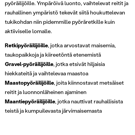
pyöräilijöille. Ympäröivä luonto, vaihtelevat reitit ja
rauhallinen ympäristö tekevät siitä houkuttelevan
tukikohdan niin pidemmille pyöräretkille kuin
aktiiviselle lomalle.
Retkipyöräilijöille
, jotka arvostavat maisemia,
taukopaikkoja ja kiireetöntä etenemistä
Gravel‑pyöräilijöille
, jotka etsivät hiljaisia
hiekkateitä ja vaihtelevaa maastoa
Maastopyöräilijöille
, joita kiinnostavat metsäiset
reitit ja luonnonläheinen ajaminen
Maantiepyöräilijöille
, jotka nauttivat rauhallisista
teistä ja kumpuilevasta järvimaisemasta