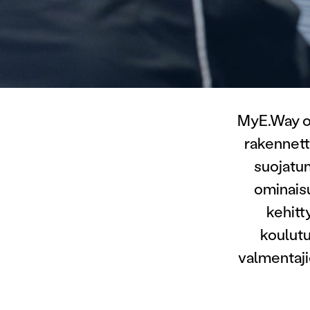
MyE.Way o
rakennett
suojatun
ominais
kehitt
koulutu
valmentaji