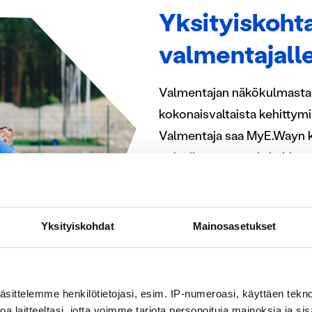
Yksityiskohta
valmentajall
Valmentajan näkökulmasta 
kokonaisvaltaista kehittymis
Valmentaja saa MyE.Wayn ka
pelaajien tasosta ja kehitty
MyE.Way:hin valmentaja sa
joukkueensa harjoittelun m
valmentaja voi analysoida, p
Yksityiskohdat
Mainosasetukset
MyE.Way:ssä. Lisäksi valmen
kehittymistään valmentajan
äsittelemme henkilötietojasi, esim. IP-numeroasi, käyttäen teknol
a laitteeltasi, jotta voimme tarjota personoituja mainoksia ja sis