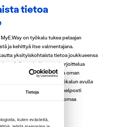
ista tietoa
e
MyE.Way on työkalu tukea pelaajan
tä ja kehittyä itse valmentajana.
utta yksityiskohtaista tietoa joukkueensa
misestä. Suunnitellessaan harjoittelua
a automaattisia yhteenvetoja oman
äärästä ja laadusta. Videotyökalun avulla
ilkkoa ja jakaa pelivideoita helposti
Tietoja
taja voi arvioida ja seurata omaa
a.
ogioita, kuten evästeitä,
ältöjä, tehdä mainosten ja