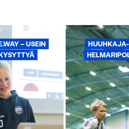
.WAY – USEIN
HUUHKAJA-
KYSYTTYÄ
HELMARIPO