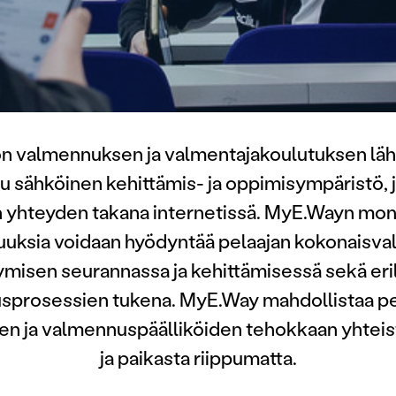
n valmennuksen ja valmentajakoulutuksen läh
u sähköinen kehittämis- ja oppimisympäristö, j
 yhteyden takana internetissä. MyE.Wayn mon
uuksia voidaan hyödyntää pelaajan kokonaisval
ymisen seurannassa ja kehittämisessä sekä eri
sprosessien tukena. MyE.Way mahdollistaa pe
en ja valmennuspäälliköiden tehokkaan yhteis
ja paikasta riippumatta.