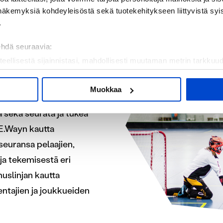
näkemyksiä kohdeyleisöstä sekä tuotekehitykseen liittyvistä syist
.
ehdä seuraavia:
teellisestä sijainnistasi, mahdollisesti muutaman metrin tarkkuud
e
kannaamalla sen ominaispiirteitä aktiivisesti (sormenjäljen muod
tietojasi käsitellään ja miten voit määrittää asetuksesi
tiedot-osi
Muokkaa
 on työkalu tukea
sen milloin vain evästeilmoituksessa.
 sekä seurata ja tukea
mme sisällön ja mainosten räätälöimiseen, sosiaalisen median
yE.Wayn kautta
iseen. Lisäksi jaamme sosiaalisen median, mainosalan ja analy
seuransa pelaajien,
, miten käytät sivustoamme. Kumppanimme voivat yhdistää näitä t
n kerätty, kun olet käyttänyt heidän palvelujaan.
ja tekemisestä eri
uslinjan kautta
ntajien ja joukkueiden