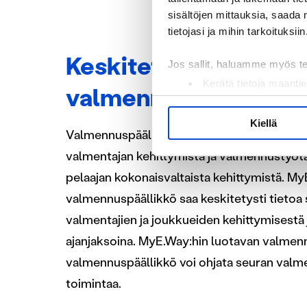
sisältöjen mittauksia, saada 
tietojasi ja mihin tarkoituksiin
Keskitetysti tietoa
Jos sallit, haluamme myös t
Kerätä tietoja maantie
valmennuspäälliköll
Tunnistaa laitteesi s
Lue lisää siitä, miten henkilö
Kiellä
Valmennuspäällikön näkökulmasta MyE.Way
suostumustasi tai peruuttaa 
valmentajan kehittymistä ja valmennustyötä
Käytämme evästeitä tarjoama
pelaajan kokonaisvaltaista kehittymistä. M
ja kävijämäärämme analysoim
valmennuspäällikkö saa keskitetysti tietoa 
kumppaneillemme tietoja siitä
olet antanut heille tai joita o
valmentajien ja joukkueiden kehittymisestä 
ajanjaksoina. MyE.Way:hin luotavan valmenn
valmennuspäällikkö voi ohjata seuran valme
toimintaa.