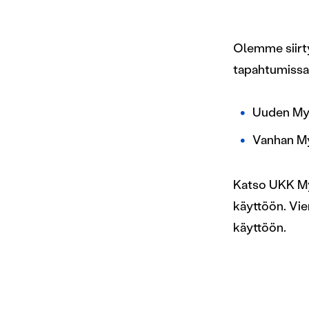
Olemme siir
tapahtumiss
Uuden My.
Vanhan My
Katso UKK M
käyttöön. Vie
käyttöön.