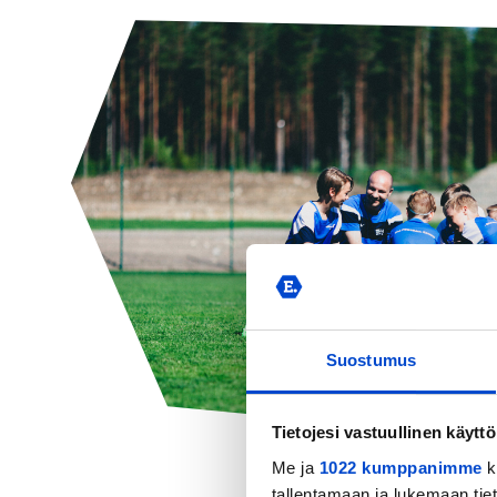
Suostumus
Tietojesi vastuullinen käyttö
Me ja
1022 kumppanimme
k
tallentamaan ja lukemaan tieto