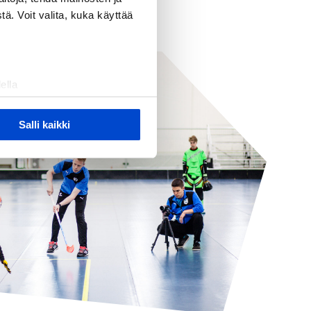
ä. Voit valita, kuka käyttää
ella
ostaminen)
ossa
. Voit muuttaa
Salli kaikki
 ominaisuuksien tukemiseen
tiikka-alan
ietoja muihin tietoihin, joita