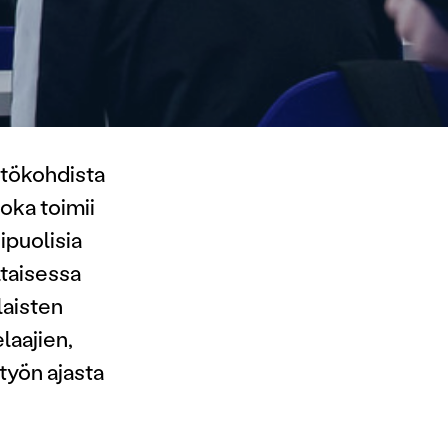
tökohdista
oka toimii
ipuolisia
taisessa
laisten
laajien,
työn ajasta