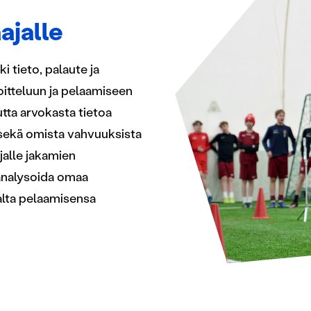
ajalle
 tieto, palaute ja
joitteluun ja pelaamiseen
utta arvokasta tietoa
sekä omista vahvuuksista
jalle jakamien
 analysoida omaa
alta pelaamisensa