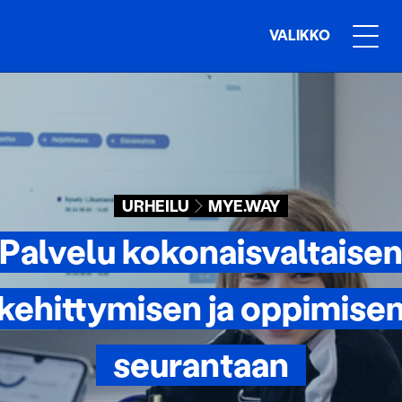
VALIKKO
URHEILU
MYE.WAY
Palvelu kokonaisvaltaise
kehittymisen ja oppimise
seurantaan