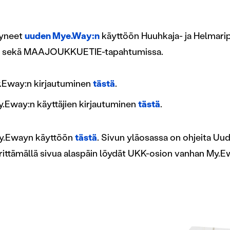
tyneet
uuden Mye.Way:n
käyttöön Huuhkaja- ja Helmari
a sekä MAAJOUKKUETIE-tapahtumissa.
Eway:n kirjautuminen
tästä
.
.Eway:n käyttäjien kirjautuminen
tästä
.
y.Ewayn käyttöön
tästä
. Sivun yläosassa on ohjeita U
rittämällä sivua alaspäin löydät UKK-osion vanhan My.