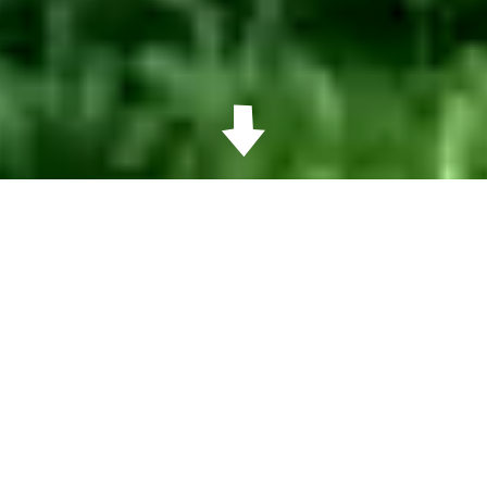
Jalkapallo
Eerikkilä on jalkapallon valtakunnallinen
valmennuskeskus ja maajoukkueiden kotipesä.
Kehity ja inspiroidu huippuluokan olosuhteissa.
TUTUSTU