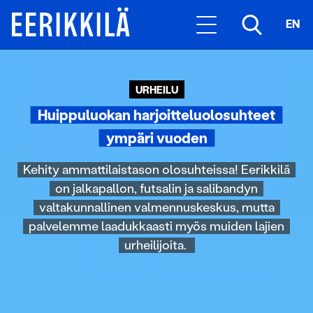
EN
URHEILU
Huippuluokan harjoitteluolosuhteet
ympäri vuoden
Kehity ammattilaistason olosuhteissa! Eerikkilä
on jalkapallon, futsalin ja salibandyn
valtakunnallinen valmennuskeskus, mutta
palvelemme laadukkaasti myös muiden lajien
urheilijoita.