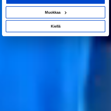
Kerätä tietoja maantieteellisestä sijainnistasi,
mahdollisesti muutaman metrin tarkkuudella
Tunnistaa laitteesi skannaamalla sen
Muokkaa
ominaispiirteitä aktiivisesti (sormenjäljen
muodostaminen)
Kiellä
Lue lisää siitä, miten henkilötietojasi käsitellään ja miten
voit määrittää asetuksesi
tiedot-osiossa
. Voit muuttaa
suostumustasi tai peruuttaa sen milloin vain
evästeilmoituksessa.
Käytämme evästeitä tarjoamamme sisällön ja mainosten
räätälöimiseen, sosiaalisen median ominaisuuksien
tukemiseen ja kävijämäärämme analysoimiseen. Lisäksi
jaamme sosiaalisen median, mainosalan ja analytiikka-
alan kumppaneillemme tietoja siitä, miten käytät
sivustoamme. Kumppanimme voivat yhdistää näitä
tietoja muihin tietoihin, joita olet antanut heille tai joita on
kerätty, kun olet käyttänyt heidän palvelujaan.