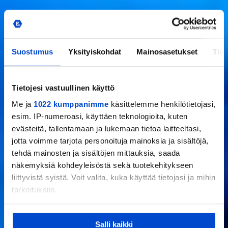
Suostumus
Yksityiskohdat
Mainosasetukset
Tiet
Tietojesi vastuullinen käyttö
Me ja
1022 kumppanimme
käsittelemme henkilötietojasi,
esim. IP-numeroasi, käyttäen teknologioita, kuten
evästeitä, tallentamaan ja lukemaan tietoa laitteeltasi,
jotta voimme tarjota personoituja mainoksia ja sisältöjä,
tehdä mainosten ja sisältöjen mittauksia, saada
näkemyksiä kohdeyleisöstä sekä tuotekehitykseen
liittyvistä syistä. Voit valita, kuka käyttää tietojasi ja mihin
tarkoituksiin.
Jos sallit, haluamme myös tehdä seuraavia:
Salli kaikki