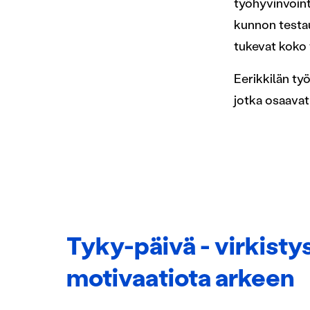
työhyvinvoint
kunnon testau
tukevat koko 
Eerikkilän ty
jotka osaavat 
Tyky-päivä - virkistys
motivaatiota arkeen