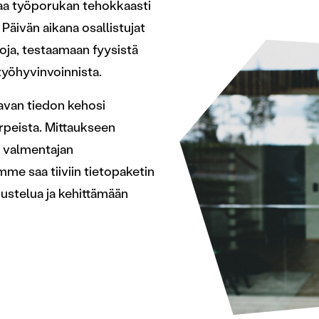
taa työporukan tehokkaasti
. Päivän aikana osallistujat
oja, testaamaan fyysistä
työhyvinvoinnista.
tavan tiedon kehosi
peista. Mittaukseen
ja valmentajan
me saa tiiviin tietopaketin
ustelua ja kehittämään