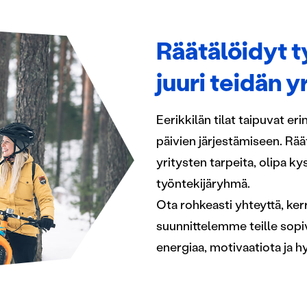
Räätälöidyt t
juuri teidän 
Eerikkilän tilat taipuvat e
päivien järjestämiseen. Rää
yritysten tarpeita, olipa ky
työntekijäryhmä.
Ota rohkeasti yhteyttä, ker
suunnittelemme teille sopiv
energiaa, motivaatiota ja h