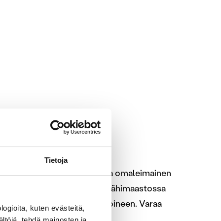
ä luonnossa
Tietoja
järviylängöllä, jonka kaunis ja omaleimainen
eet luonnossa liikkumiseen. Lähimaastossa
kä kaksi hirsilaavua tulipaikkoineen. Varaa
ogioita, kuten evästeitä,
untapäivä luonnon ääressä.
ältöjä, tehdä mainosten ja