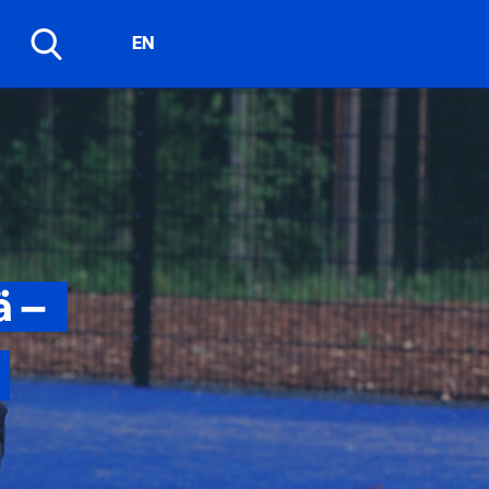
EN
ä –