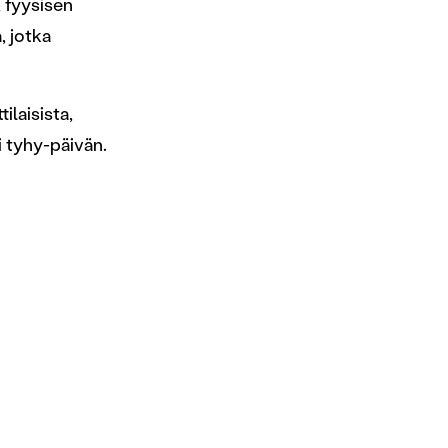
 fyysisen
, jotka
ilaisista,
i tyhy-päivän.