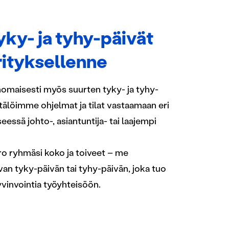
yky- ja tyhy-päivät
yrityksellenne
rinomaisesti myös suurten tyky- ja tyhy-
tälöimme ohjelmat ja tilat vastaamaan eri
seessä johto-, asiantuntija- tai laajempi
ro ryhmäsi koko ja toiveet – me
an tyky-päivän tai tyhy-päivän, joka tuo
yvinvointia työyhteisöön.