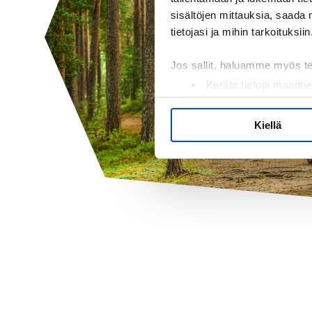
sisältöjen mittauksia, saada 
tietojasi ja mihin tarkoituksiin
Jos sallit, haluamme myös t
Kerätä tietoja maantie
Tunnistaa laitteesi s
Lue lisää siitä, miten henkilö
Kiellä
suostumustasi tai peruuttaa 
Käytämme evästeitä tarjoama
ja kävijämäärämme analysoim
kumppaneillemme tietoja siitä
olet antanut heille tai joita o