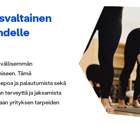
svaltainen
hdelle
syvällisemmän
miseen. Tämä
 lepoa ja palautumista sekä
än terveyttä ja jaksamista
laan yrityksen tarpeiden