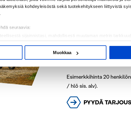
näkemyksiä kohdeyleisöstä sekä tuotekehitykseen liittyvistä syist
.
Luontoliikunta valinnan 
melonta / Suppailu
ehdä seuraavia:
Klubi-lounas ja kahvitor
teellisestä sijainnistasi, mahdollisesti muutaman metrin tarkkuud
kannaamalla sen ominaispiirteitä aktiivisesti (sormenjäljen muod
Tiimikisailu 1 h: E.Turna
tietojasi käsitellään ja miten voit määrittää asetuksesi
tiedot-osi
Muokkaa
Lempeä venyttely ja ren
sen milloin vain evästeilmoituksessa.
mme sisällön ja mainosten räätälöimiseen, sosiaalisen median
Esimerkkihinta 20 henkilön 
iseen. Lisäksi jaamme sosiaalisen median, mainosalan ja analy
/ hlö sis. alv).
, miten käytät sivustoamme. Kumppanimme voivat yhdistää näitä t
n kerätty, kun olet käyttänyt heidän palvelujaan.
PYYDÄ TARJOU