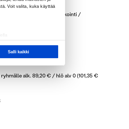
ä. Voit valita, kuka käyttää
mukaan 1,5 h: Fatbike / patikointi /
i
ella
ostaminen)
us
ossa
. Voit muuttaa
Salli kaikki
toutus 1 h
 ominaisuuksien tukemiseen
ryhmälle alk. 89,20 € / hlö alv 0 (101,35 €
tiikka-alan
ietoja muihin tietoihin, joita
S