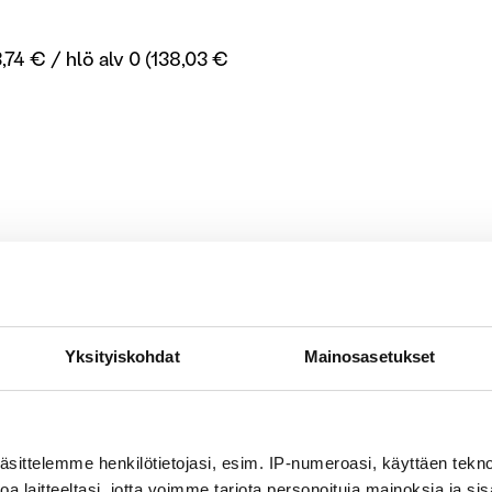
,74 € / hlö alv 0 (138,03 €
Liikuntapäiv
Yksityiskohdat
Mainosasetukset
Eerikkilä sijaitsee Hämeen 
luonto tarjoaa upeat puitt
on useita ulkoilureittejä se
äsittelemme henkilötietojasi, esim. IP-numeroasi, käyttäen teknol
nyt työporukalle rento liik
a laitteeltasi, jotta voimme tarjota personoituja mainoksia ja sis