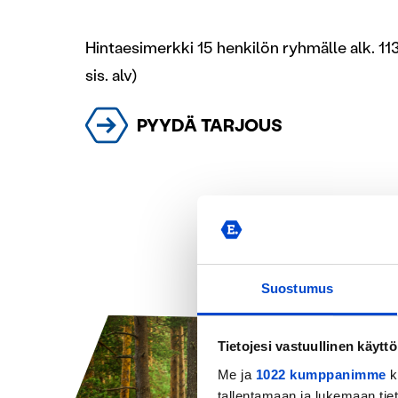
Hintaesimerkki 15 henkilön ryhmälle alk. 113
sis. alv)
PYYDÄ TARJOUS
Suostumus
Tietojesi vastuullinen käyttö
Me ja
1022 kumppanimme
k
tallentamaan ja lukemaan tieto