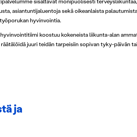
ipalvelumme sisältävät monipuolisesti terveysliikuntaa,
sta, asiantuntijaluentoja sekä oikeanlaista palautumista
työporukan hyvinvointia.
öhyvinvointitiimi koostuu kokeneista liikunta-alan ammatt
räätälöidä juuri teidän tarpeisiin sopivan tyky-päivän ta
tä ja