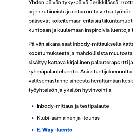
Yhden päivän tyky-päivä Eerikkilässä irrot
arjen rutiineista ja antaa uutta virtaa työhön
pääsevät kokeilemaan erilaisia liikuntamuot
kuntoaan ja kuulemaan inspiroivia luentoja 
Päivän aikana saat Inbody-mittauksella kat
koostumuksesta ja mahdollisista muutostar
sisältyy kattava kirjallinen palauteraportti 
ryhmäpalauteluento. Asiantuntijaluennoltam
valitsemastanne aiheesta herättämään kesk
työyhteisön ja yksilön hyvinvointia.
Inbody-mittaus ja testipalaute
Klubi-aamiainen ja -lounas
E. Way -luento