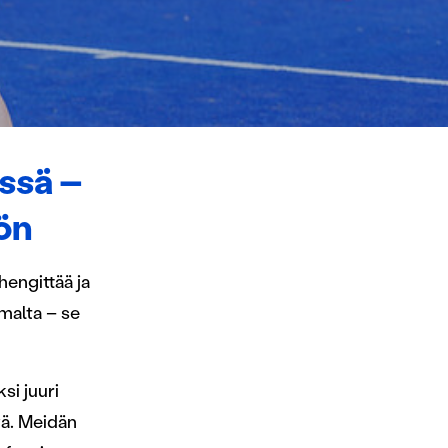
ässä –
hön
hengittää ja
malta – se
si juuri
vä. Meidän