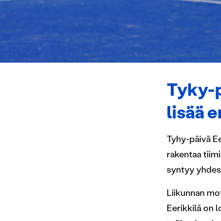
Tyky-p
lisää 
Tyhy-päivä Ee
rakentaa tiim
syntyy yhdess
Liikunnan moti
Eerikkilä on 