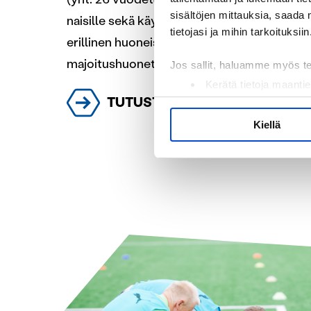
sisältöjen mittauksia, saada 
naisille sekä käytäviltä useita WC-tiloja. Lis
tietojasi ja mihin tarkoituksiin
erillinen huoneisto, valmentajakerho, joss
majoitushuonetta sekä oma suihku ja wc.
Jos sallit, haluamme myös t
Kerätä tietoja maantie
TUTUSTU VILLA HIRSIHOVIN TI
Tunnistaa laitteesi s
Lue lisää siitä, miten henkilö
Kiellä
suostumustasi tai peruuttaa 
Käytämme evästeitä tarjoama
ja kävijämäärämme analysoim
kumppaneillemme tietoja siitä
olet antanut heille tai joita o