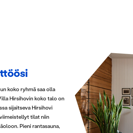
ttöösi
kun koko ryhmä saa olla
Villa Hirsihovin koko talo on
sa sijaitseva Hirsihovi
imeistellyt tilat niin
oloon. Pieni rantasauna,