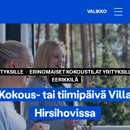
VALIKKO
ITYKSILLE
ERINOMAISET KOKOUSTILAT YRITYKSILL
EERIKKILÄ
Kokous- tai tiimipäivä Vill
Hirsihovissa