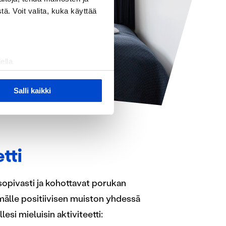
ä. Voit valita, kuka käyttää
ella
ostaminen)
ossa
. Voit muuttaa
Salli kaikki
 ominaisuuksien tukemiseen
tiikka-alan
ietoja muihin tietoihin, joita
tti
 sopivasti ja kohottavat porukan
älle positiivisen muiston yhdessä
esi mieluisin aktiviteetti: