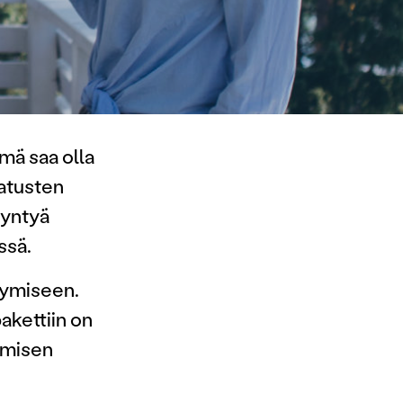
mä saa olla
jatusten
 syntyä
ssä.
tymiseen.
akettiin on
tamisen