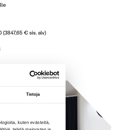
lle
 (3847,65 € sis. alv)
S
Tietoja
ogioita, kuten evästeitä,
ältöjä, tehdä mainosten ja