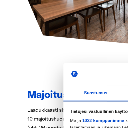
Majoitus ja tilat
Suostumus
Laadukkaasti sisustetussa 50-luvun henkeä 
Tietojesi vastuullinen käyttö
10 majoitushuonetta mukavilla 100cm leveill
Me ja
1022 kumppanimme
k
(yht. 26 vuodetta). Talosta löytyy omat tilava
tallentamaan ja lukemaan tieto