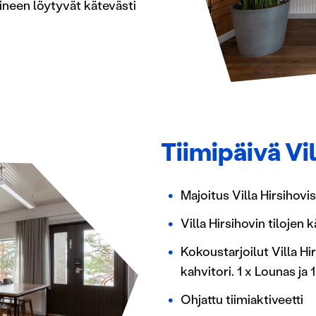
uineen löytyvät kätevästi
Tiimipäivä Vil
Majoitus Villa Hirsihovi
Villa Hirsihovin tilojen 
Kokoustarjoilut Villa Hir
kahvitori. 1 x Lounas j
Ohjattu tiimiaktiveetti