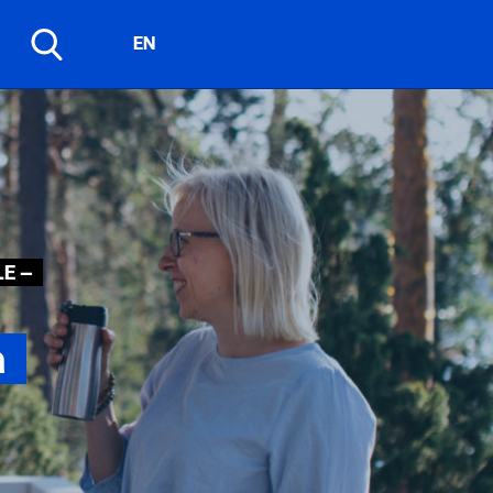
EN
E –
a