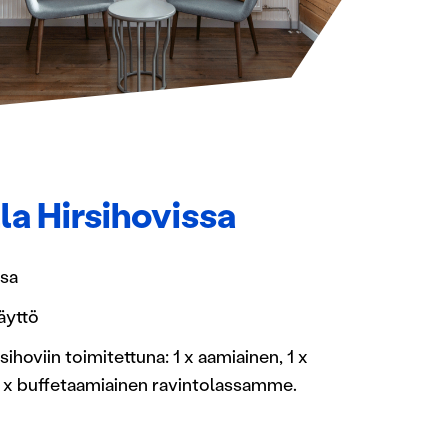
la Hirsihovissa
ssa
käyttö
sihoviin toimitettuna: 1 x aamiainen, 1 x
a 1 x buffetaamiainen ravintolassamme.