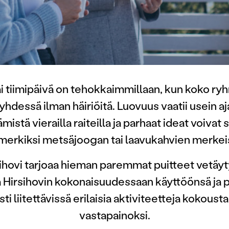
i tiimipäivä on tehokkaimmillaan, kun koko ryh
ti yhdessä ilman häiriöitä. Luovuus vaatii usein a
mistä vierailla raiteilla ja parhaat ideat voivat
merkiksi metsäjoogan tai laavukahvien merkei
rsihovi tarjoaa hieman paremmat puitteet vetäy
Hirsihovin kokonaisuudessaan käyttöönsä ja p
ti liitettävissä erilaisia aktiviteetteja kokous
vastapainoksi.