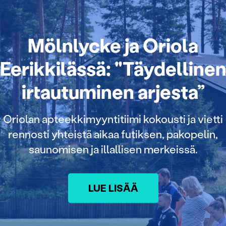
Mölnlycke ja Oriola
Eerikkilässä: "Täydelline
irtautuminen arjesta”
Oriolan apteekkimyyntitiimi kokousti ja vietti
rennosti yhteistä aikaa futiksen, pakopelin,
saunomisen ja illallisen merkeissä.
LUE LISÄÄ