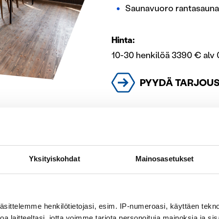
Saunavuoro rantasauna
Hinta:
10-30 henkilöä 3390 € alv 0
PYYDÄ TARJOU
Yksityiskohdat
Mainosasetukset
vaalivassa hirsitalossa on
ä vuoteilla varustettuina
äsittelemme henkilötietojasi, esim. IP-numeroasi, käyttäen teknol
t suihkutilat miehille ja
a laitteeltasi, jotta voimme tarjota personoituja mainoksia ja sis