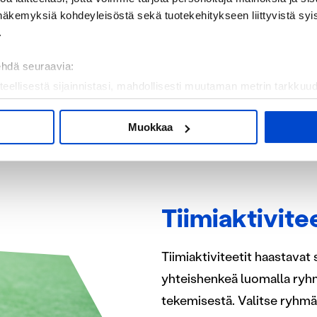
näkemyksiä kohdeyleisöstä sekä tuotekehitykseen liittyvistä syist
ää majoitustilaa tuo
.
a on 4 yhden hengen
ehdä seuraavia:
teellisestä sijainnistasi, mahdollisesti muutaman metrin tarkkuud
LOIHIN
kannaamalla sen ominaispiirteitä aktiivisesti (sormenjäljen muod
tietojasi käsitellään ja miten voit määrittää asetuksesi
tiedot-osi
Muokkaa
sen milloin vain evästeilmoituksessa.
mme sisällön ja mainosten räätälöimiseen, sosiaalisen median
iseen. Lisäksi jaamme sosiaalisen median, mainosalan ja analy
, miten käytät sivustoamme. Kumppanimme voivat yhdistää näitä t
Tiimiaktivitee
n kerätty, kun olet käyttänyt heidän palvelujaan.
Tiimiaktiviteetit haastavat
yhteishenkeä luomalla ryhm
tekemisestä. Valitse ryhmäll