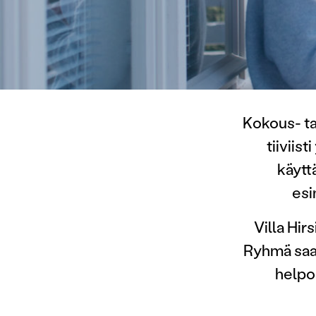
Kokous- ta
tiiviis
käyttä
esi
Villa Hi
Ryhmä saa 
helpos