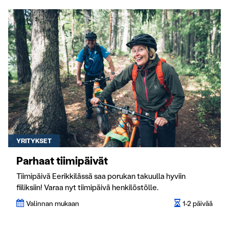
YRITYKSET
Parhaat tiimipäivät
Tiimipäivä Eerikkilässä saa porukan takuulla hyviin
fiiliksiin! Varaa nyt tiimipäivä henkilöstölle.
Valinnan mukaan
1-2 päivää