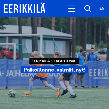
EN
EERIKKILÄ
TAPAHTUMAT
Paikoillanne, valmiit, nyt!