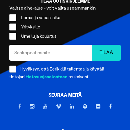
TILAA UUTISKIRJEEMME
Valitse aihe-alue - voit valita useammankin
Lomat ja vapaa-aika
Yrityksille
Urheilu ja koulutus
Hyväksyn, että Eerikkilä tallentaa ja käyttää
tietojani
tietosuojaselosteen
mukaisesti.
SEURAA MEITÄ