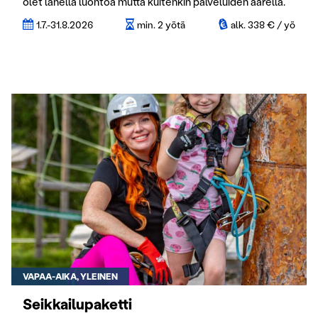
olet lähellä luontoa mutta kuitenkin palveluiden äärellä.
1.7.-31.8.2026
min. 2 yötä
alk. 338 € / yö
VAPAA-AIKA, YLEINEN
Seikkailupaketti