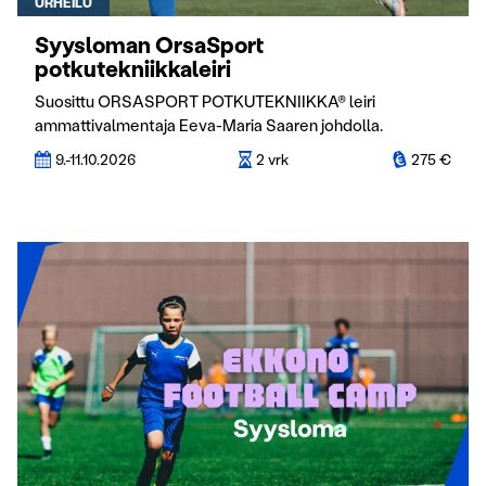
URHEILU
Syysloman OrsaSport
potkutekniikkaleiri
Suosittu ORSASPORT POTKUTEKNIIKKA® leiri
ammattivalmentaja Eeva-Maria Saaren johdolla.
9.-11.10.2026
2 vrk
275 €