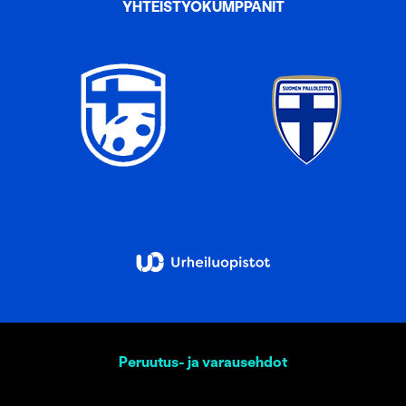
YHTEISTYÖKUMPPANIT
Peruutus- ja varausehdot