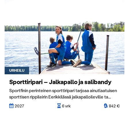
URHEILU
Sporttiripari – Jalkapallo ja salibandy
Sportfinin perinteinen sporttiripari tarjoaa ainutlaatuisen
sporttisen rippileirin Eerikkilässä jalkapalloileville ta...
2027
6 vrk
842 €