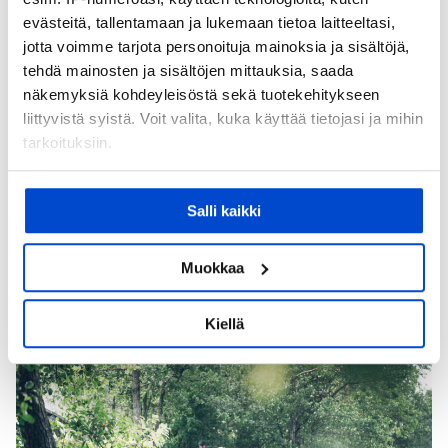
evästeitä, tallentamaan ja lukemaan tietoa laitteeltasi,
jotta voimme tarjota personoituja mainoksia ja sisältöjä,
tehdä mainosten ja sisältöjen mittauksia, saada
näkemyksiä kohdeyleisöstä sekä tuotekehitykseen
liittyvistä syistä. Voit valita, kuka käyttää tietojasi ja mihin
VAPAA-AIKA
tarkoituksiin.
Luonto- ja lemmikkiystävällinen
uusivuosi
Jos sallit, haluamme myös tehdä seuraavia:
Salli kaikki
Tule viettämään uuttavuotta luonnon läheiseen
Kerätä tietoja maantieteellisestä sijainnistasi,
ympäristöön ilman jatkuvaa rakettien pauketta.
mahdollisesti muutaman metrin tarkkuudella
Tunnistaa laitteesi skannaamalla sen
Muokkaa
31.12.2026-2.1.2027
1-2 yötä
ominaispiirteitä aktiivisesti (sormenjäljen
muodostaminen)
Kiellä
Lue lisää siitä, miten henkilötietojasi käsitellään ja miten
voit määrittää asetuksesi
tiedot-osiossa
. Voit muuttaa
suostumustasi tai peruuttaa sen milloin vain
evästeilmoituksessa.