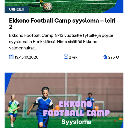
URHEILU
Ekkono Football Camp syysloma – leiri
2
Ekkono Football Camp 8-13 vuotiaille tytöille ja pojille
syyslomalla Eerikkilässä. Hinta sisältää Ekkono-
valmennukse...
13.-15.10.2026
2 vrk
275 €