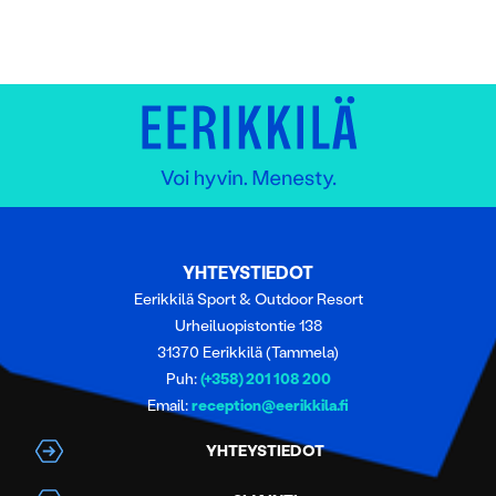
YHTEYSTIEDOT
Eerikkilä Sport & Outdoor Resort
Urheiluopistontie 138
31370 Eerikkilä (Tammela)
Puh:
(+358) 201 108 200
Email:
reception@eerikkila.fi
YHTEYSTIEDOT