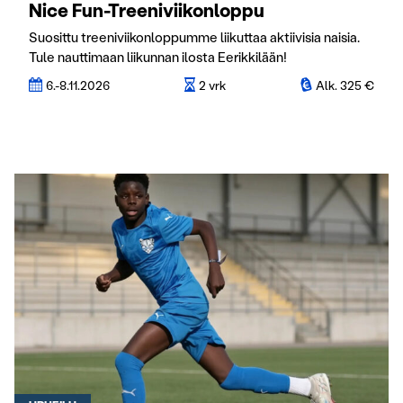
Nice Fun-Treeniviikonloppu
Suosittu treeniviikonloppumme liikuttaa aktiivisia naisia.
Tule nauttimaan liikunnan ilosta Eerikkilään!
6.-8.11.2026
2 vrk
Alk. 325 €