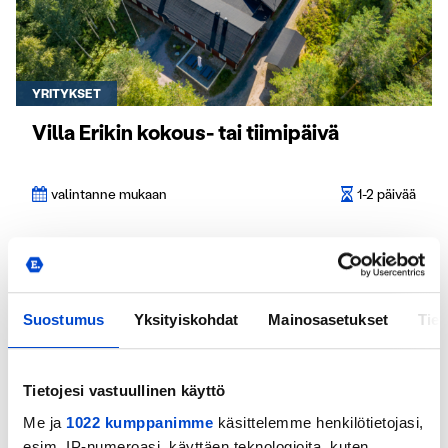
YRITYKSET
Villa Erikin kokous- tai tiimipäivä
valintanne mukaan
1-2 päivää
Suostumus
Yksityiskohdat
Mainosasetukset
Tiet
Tietojesi vastuullinen käyttö
Me ja
1022 kumppanimme
käsittelemme henkilötietojasi,
esim. IP-numeroasi, käyttäen teknologioita, kuten