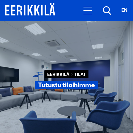
EN
EERIKKILÄ
TILAT
Tutustu tiloihimme