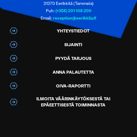
31370 Eerikkilä (Tammela)
Puh:
(+358) 201 108 200
Email:
reception@eerikkila.fi
YHTEYSTIEDOT
SIJAINTI
PYYDÄ TARJOUS
ANNA PALAUTETTA
OIVA-RAPORTTI
ILMOITA VÄÄRINKÄYTÖKSESTÄ TAI
EPÄEETTISESTÄ TOIMINNASTA