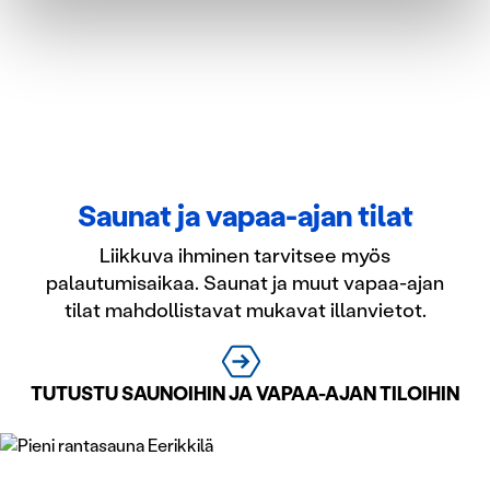
suostumustasi tai peruuttaa sen milloin vain
evästeilmoituksessa.
Käytämme evästeitä tarjoamamme sisällön ja mainosten
räätälöimiseen, sosiaalisen median ominaisuuksien
tukemiseen ja kävijämäärämme analysoimiseen. Lisäksi
jaamme sosiaalisen median, mainosalan ja analytiikka-
alan kumppaneillemme tietoja siitä, miten käytät
Saunat ja vapaa-ajan tilat
sivustoamme. Kumppanimme voivat yhdistää näitä
Liikkuva ihminen tarvitsee myös
tietoja muihin tietoihin, joita olet antanut heille tai joita on
palautumisaikaa. Saunat ja muut vapaa-ajan
kerätty, kun olet käyttänyt heidän palvelujaan.
tilat mahdollistavat mukavat illanvietot.
TUTUSTU SAUNOIHIN JA VAPAA-AJAN TILOIHIN