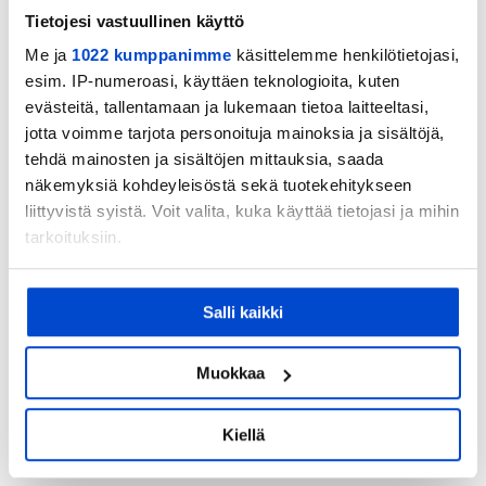
Tietojesi vastuullinen käyttö
Me ja
1022 kumppanimme
käsittelemme henkilötietojasi,
esim. IP-numeroasi, käyttäen teknologioita, kuten
evästeitä, tallentamaan ja lukemaan tietoa laitteeltasi,
jotta voimme tarjota personoituja mainoksia ja sisältöjä,
Villa Erik
tehdä mainosten ja sisältöjen mittauksia, saada
Villa Erik sijaitsee luonnonkauniilla paikalla
näkemyksiä kohdeyleisöstä sekä tuotekehitykseen
liittyvistä syistä. Voit valita, kuka käyttää tietojasi ja mihin
järven rannalla, metsän siimeksessä. Tilaa
tarkoituksiin.
liikkumiselle ja uusille ajatuksille!
Jos sallit, haluamme myös tehdä seuraavia:
Salli kaikki
Kerätä tietoja maantieteellisestä sijainnistasi,
TUTUSTU VILLA ERIKIIN
mahdollisesti muutaman metrin tarkkuudella
Tunnistaa laitteesi skannaamalla sen
Muokkaa
ominaispiirteitä aktiivisesti (sormenjäljen
muodostaminen)
Kiellä
Lue lisää siitä, miten henkilötietojasi käsitellään ja miten
voit määrittää asetuksesi
tiedot-osiossa
. Voit muuttaa