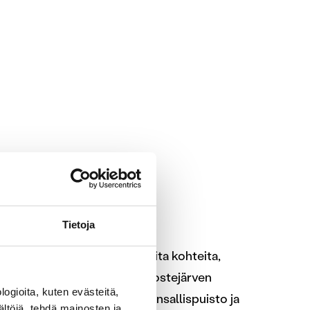
hteita
össä
Tietoja
eisyydestä löydät useita upeita kohteita,
 hienoja luontoelämyksiä. Ruostejärven
ogioita, kuten evästeitä,
nsallispuisto, Torronsuon kansallispuisto ja
ältöjä, tehdä mainosten ja