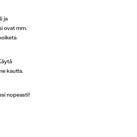
i ja
si ovat mm.
 poiketa
Käytä
me kautta.
esi nopeasti!