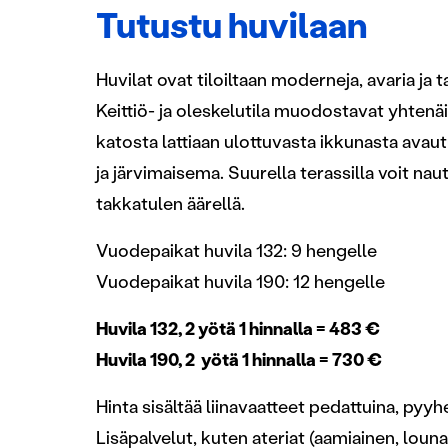
Tutustu huvilaan
Huvilat ovat tiloiltaan moderneja, avaria ja t
Keittiö- ja oleskelutila muodostavat yhten
katosta lattiaan ulottuvasta ikkunasta ava
ja järvimaisema. Suurella terassilla voit na
takkatulen äärellä.
Vuodepaikat huvila 132: 9 hengelle
Vuodepaikat huvila 190: 12 hengelle
Huvila 132, 2 yötä 1 hinnalla = 483 €
Huvila 190, 2 yötä 1 hinnalla = 730 €
Hinta sisältää liinavaatteet pedattuina, pyyh
Lisäpalvelut, kuten ateriat (aamiainen, lounas