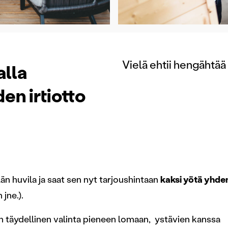
Vielä ehtii hengähtä
alla
en irtiotto
län huvila ja saat sen nyt tarjoushintaan
kaksi yötä yhden
jne.).
 täydellinen valinta pieneen lomaan, ystävien kanssa