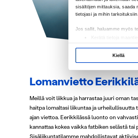
sisältöjen mittauksia, saada 
tietojasi ja mihin tarkoituksiin
Jos sallit, haluamme myös t
Kerätä tietoja maantie
Tunnistaa laitteesi s
Lue lisää siitä, miten henkilö
Kiellä
suostumustasi tai peruuttaa 
Käytämme evästeitä tarjoama
Lomanvietto Eerikkil
ja kävijämäärämme analysoim
kumppaneillemme tietoja siitä
Meillä voit liikkua ja harrastaa juuri oman t
olet antanut heille tai joita o
haitpa lomaltasi liikuntaa ja urheilullisuutt
ajan viettoa. Eerikkilässä luonto on vahvast
kannattaa kokea vaikka fatbiken selästä tai 
Sisäliikuntatilamme mahdollistavat aktiivis