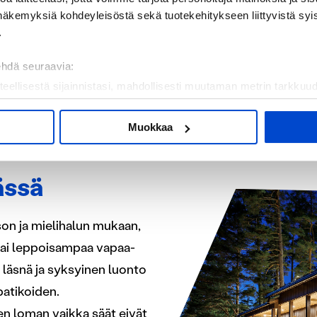
Melkuttimien alue mahdolli
näkemyksiä kohdeyleisöstä sekä tuotekehitykseen liittyvistä syist
.
LUONTOKOHTEE
ehdä seuraavia:
teellisestä sijainnistasi, mahdollisesti muutaman metrin tarkkuud
kannaamalla sen ominaispiirteitä aktiivisesti (sormenjäljen muod
tietojasi käsitellään ja miten voit määrittää asetuksesi
tiedot-osi
Muokkaa
sen milloin vain evästeilmoituksessa.
mme sisällön ja mainosten räätälöimiseen, sosiaalisen median
ässä
iseen. Lisäksi jaamme sosiaalisen median, mainosalan ja analy
, miten käytät sivustoamme. Kumppanimme voivat yhdistää näitä t
ason ja mielihalun mukaan,
n kerätty, kun olet käyttänyt heidän palvelujaan.
a tai leppoisampaa vapaa-
i läsnä ja syksyinen luonto
patikoiden.
en loman vaikka säät eivät