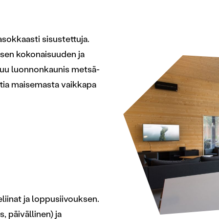
asokkaasti sisustettuja.
äisen kokonaisuuden ja
utuu luonnonkaunis metsä-
uttia maisemasta vaikkapa
eliinat ja loppusiivouksen.
, päivällinen) ja