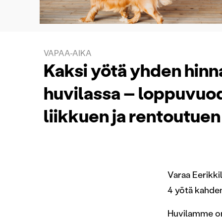
VAPAA-AIKA
Kaksi yötä yhden hinn
huvilassa – loppuvuod
liikkuen ja rentoutuen
Varaa Eerikki
4 yötä kahden 
Huvilamme on