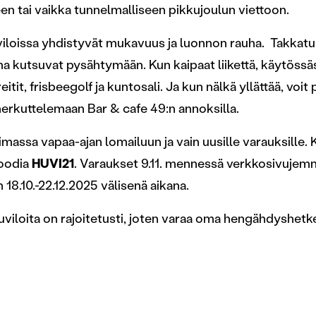
n tai vaikka tunnelmalliseen pikkujoulun viettoon.
viloissa yhdistyvät mukavuus ja luonnon rauha. Takkatul
 kutsuvat pysähtymään. Kun kaipaat liikettä, käytössä
eitit, frisbeegolf ja kuntosali. Ja kun nälkä yllättää, voit
 herkuttelemaan Bar & cafe 49:n annoksilla.
imassa vapaa-ajan lomailuun ja vain uusille varauksille. 
koodia
HUVI21
. Varaukset 9.11. mennessä verkkosivujem
 18.10.-22.12.2025 välisenä aikana.
huviloita on rajoitetusti, joten varaa oma hengähdyshetk