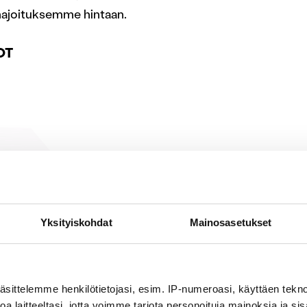
 majoituksemme hintaan.
OT
Tutustumisko
lähiympärist
Yksityiskohdat
Mainosasetukset
Eerikkilän välittömästä läh
jotka tarjoavat kävijälleen
äsittelemme henkilötietojasi, esim. IP-numeroasi, käyttäen teknol
virkistysalue, Liesjärven ka
a laitteeltasi, jotta voimme tarjota personoituja mainoksia ja sis