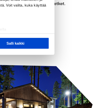
stavat ikimuistoiset luontoretket.
ä. Voit valita, kuka käyttää
T LÄHELLÄ
ella
ostaminen)
ossa
. Voit muuttaa
Salli kaikki
 ominaisuuksien tukemiseen
tiikka-alan
ietoja muihin tietoihin, joita