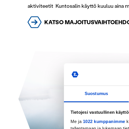
aktiviteetit Kuntosalin käyttö kuuluu aina
KATSO MAJOITUSVAIHTOEHD
Suostumus
Tietojesi vastuullinen käyttö
Me ja
1022 kumppanimme
k
tallentamaan ja lukemaan tieto