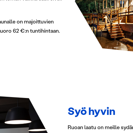
saunalle on majoittuvien
uoro 62 €:n tuntihintaan.
Syö hyvin
Ruoan laatu on meille sydäm