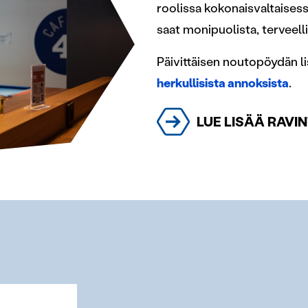
roolissa kokonaisvaltaisessa
saat monipuolista, terveelli
Päivittäisen noutopöydän li
herkullisista annoksista
.
LUE LISÄÄ RAV