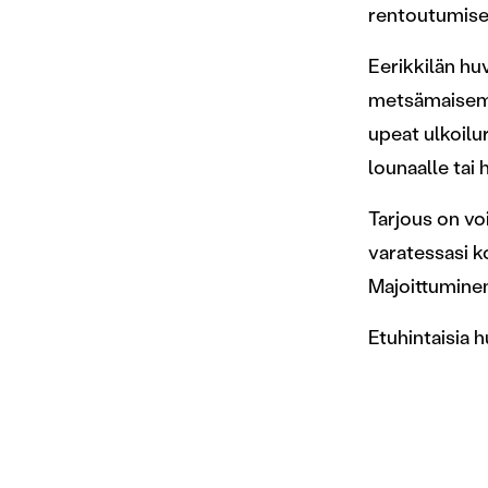
rentoutumisee
Eerikkilän hu
metsämaisema
upeat ulkoilur
lounaalle tai
Tarjous on vo
varatessasi 
Majoittuminen
Etuhintaisia 