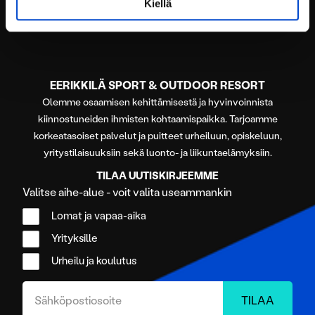
EPÄEETTISESTÄ TOIMINNASTA
Kiellä
Lue lisää siitä, miten henkilötietojasi käsitellään ja miten
voit määrittää asetuksesi
tiedot-osiossa
. Voit muuttaa
suostumustasi tai peruuttaa sen milloin vain
evästeilmoituksessa.
EERIKKILÄ SPORT & OUTDOOR RESORT
Käytämme evästeitä tarjoamamme sisällön ja mainosten
Olemme osaamisen kehittämisestä ja hyvinvoinnista
räätälöimiseen, sosiaalisen median ominaisuuksien
kiinnostuneiden ihmisten kohtaamispaikka. Tarjoamme
tukemiseen ja kävijämäärämme analysoimiseen. Lisäksi
korkeatasoiset palvelut ja puitteet urheiluun, opiskeluun,
jaamme sosiaalisen median, mainosalan ja analytiikka-
yritystilaisuuksiin sekä luonto- ja liikuntaelämyksiin.
alan kumppaneillemme tietoja siitä, miten käytät
TILAA UUTISKIRJEEMME
sivustoamme. Kumppanimme voivat yhdistää näitä
Valitse aihe-alue - voit valita useammankin
tietoja muihin tietoihin, joita olet antanut heille tai joita on
Lomat ja vapaa-aika
kerätty, kun olet käyttänyt heidän palvelujaan.
Yrityksille
Urheilu ja koulutus