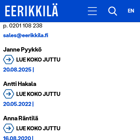
Department:
Myynti
EN
Kokous- ja ryhmämyynti:
p. 0201 108 238
sales@eerikkila.fi
Janne Pyykkö
LUE KOKO JUTTU
20.08.2025
|
Antti Hakala
LUE KOKO JUTTU
20.05.2022
|
Anna Räntilä
LUE KOKO JUTTU
16.08.2020
|