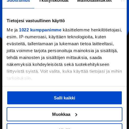
Suostumus
Yksityiskohdat
Mainosasetukset
Tiet
YHTEYSTIEDOT
Eerikkilä Sport & Outdoor Resort
Tietojesi vastuullinen käyttö
Urheiluopistontie 138
Me ja
1022 kumppanimme
käsittelemme henkilötietojasi,
31370 Eerikkilä (Tammela)
esim. IP-numeroasi, käyttäen teknologioita, kuten
Puh:
(+358) 201 108 200
evästeitä, tallentamaan ja lukemaan tietoa laitteeltasi,
Email:
reception@eerikkila.fi
jotta voimme tarjota personoituja mainoksia ja sisältöjä,
tehdä mainosten ja sisältöjen mittauksia, saada
YHTEYSTIEDOT
näkemyksiä kohdeyleisöstä sekä tuotekehitykseen
liittyvistä syistä. Voit valita, kuka käyttää tietojasi ja mihin
SIJAINTI
tarkoituksiin.
PYYDÄ TARJOUS
Jos sallit, haluamme myös tehdä seuraavia:
Salli kaikki
ANNA PALAUTETTA
Kerätä tietoja maantieteellisestä sijainnistasi,
mahdollisesti muutaman metrin tarkkuudella
OIVA-RAPORTTI
Tunnistaa laitteesi skannaamalla sen
Muokkaa
ominaispiirteitä aktiivisesti (sormenjäljen
ILMOITA VÄÄRINKÄYTÖKSESTÄ TAI
muodostaminen)