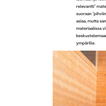
relevantti” mat
suoraan ”pihviin
asiaa, mutta sam
materiaalissa v
keskustelemaan 
ympärille.