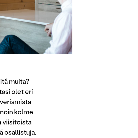
mitä muita?
asi olet eri
verismista
 noin kolme
 viisitoista
ä osallistuja,