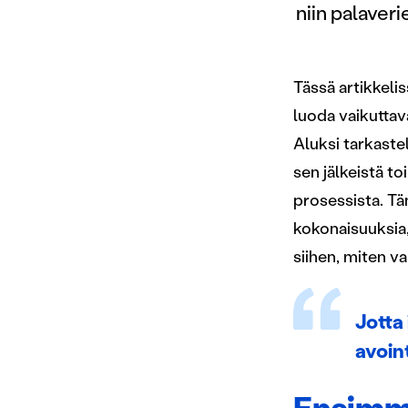
niin palaver
Tässä artikkeli
luoda vaikuttav
Aluksi tarkaste
sen jälkeistä t
prosessista. Tä
kokonaisuuksia,
siihen, miten v
Jotta
avoint