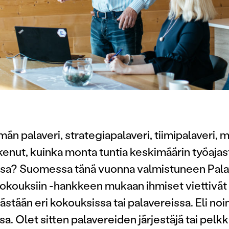
n palaveri, strategiapalaveri, tiimipalaveri, 
enut, kuinka monta tuntia keskimäärin työajast
ssa? Suomessa tänä vuonna valmistuneen Pala
 kokouksiin -hankkeen mukaan ihmiset viettivät
ästään eri kokouksissa tai palavereissa. Eli noin
sa. Olet sitten palavereiden järjestäjä tai pelkk