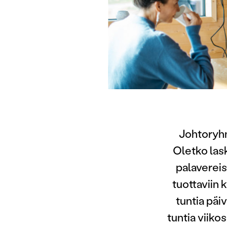
Johtoryhmä
Oletko lask
palaverei
tuottaviin
tuntia päiv
tuntia viikos