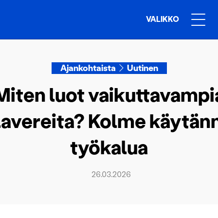
VALIKKO
Ajankohtaista
Uutinen
Miten luot vaikuttavampi
lavereita? Kolme käytän
työkalua
26.03.2026