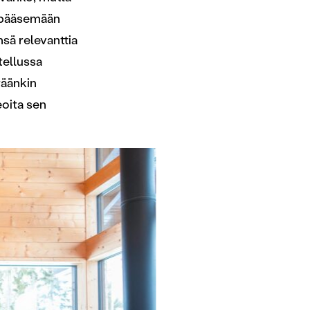
a pääsemään
nsä relevanttia
tellussa
täänkin
eoita sen