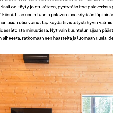
eriaali on käyty jo etukäteen, pystytään itse palaveriss
” kiinni. Liian usein tunnin palavereissa käydään läpi sinä
an asian olisi voinut läpikäydä tiivistetysti hyvin valmis
iidessätoista minuutissa. Nyt vain kuuntelun sijaan pääs
aiheesta, ratkomaan sen haasteita ja luomaan uusia id