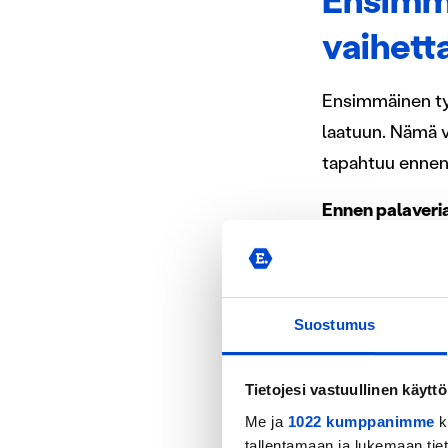
Ensimmä
vaihett
Ensimmäinen työ
laatuun. Nämä v
tapahtuu ennen 
Ennen palaveri
minuutin ennakk
nopeammin suora
joka on palaver
Suostumus
tämä ei ole vaki
ennakkomateriaa
Tietojesi vastuullinen käyttö
hyöty irti kann
Me ja
1022 kumppanimme
k
tallentamaan ja lukemaan tieto