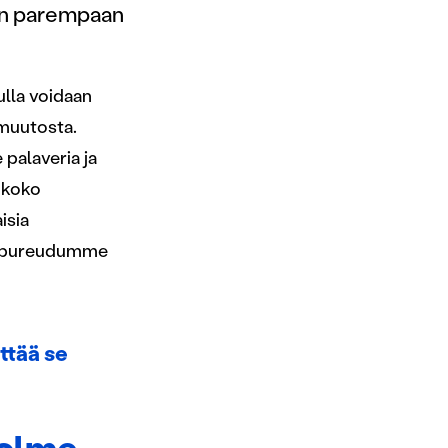
uin parempaan
ulla voidaan
 muutosta.
palaveria ja
i koko
isia
ksi pureudumme
ttää se