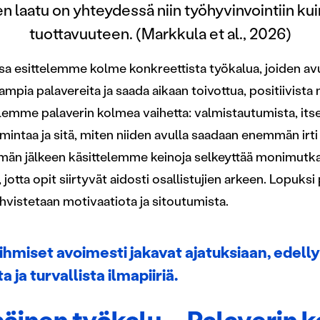
ien laatu on yhteydessä niin työhyvinvointiin k
tuottavuuteen. (Markkula et al., 2026)
ssa esittelemme kolme konkreettista työkalua, joiden av
ampia palavereita ja saada aikaan toivottua, positiivista
lemme palaverin kolmea vaihetta: valmistautumista, itse 
oimintaa ja sitä, miten niiden avulla saadaan enemmän irt
män jälkeen käsittelemme keinoja selkeyttää monimutka
 jotta opit siirtyvät aidosti osallistujien arkeen. Lopu
ahvistetaan motivaatiota ja sitoutumista.
 ihmiset avoimesti jakavat ajatuksiaan, edelly
a ja turvallista ilmapiiriä.