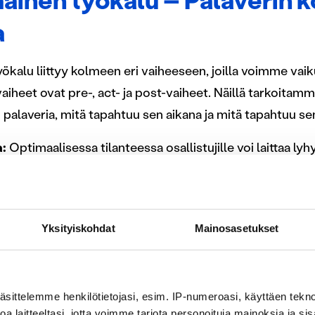
inen työkalu – Palaverin 
a
kalu liittyy kolmeen eri vaiheeseen, joilla voimme vaik
aiheet ovat pre-, act- ja post-vaiheet. Näillä tarkoitam
palaveria, mitä tapahtuu sen aikana ja mitä tapahtuu sen
a:
Optimaalisessa tilanteessa osallistujille voi laittaa lyh
omateriaalin tutustuttavaksi, jolloin itse palaverissa p
a ytimeen kiinni. Ennakkomateriaali voi sisältää teoriaa
in kannalta relevanttia. Ennakkomateriaalin haasteena on 
Yksityiskohdat
Mainosasetukset
intunut toimintatapa, niin osalla osallistujista voi jäädä
li katsomatta. Jotta näin ei tapahtuisi ja pre-vaiheesta
attaa huomioida seuraavat asiat:
äsittelemme henkilötietojasi, esim. IP-numeroasi, käyttäen teknol
a laitteeltasi, jotta voimme tarjota personoituja mainoksia ja sis