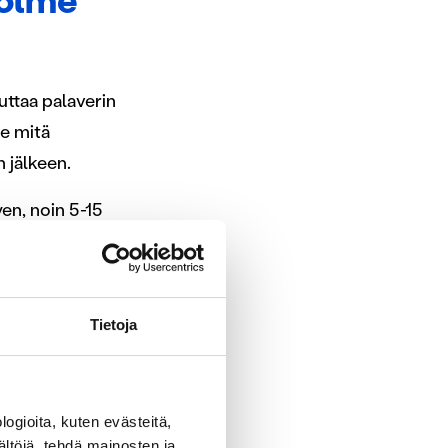
kolme
uttaa palaverin
me mitä
 jälkeen.
yen, noin 5-15
äästään
 tai tietoa,
se, että jos
Tietoja
 saadaan paras
ogioita, kuten evästeitä,
ältöjä, tehdä mainosten ja