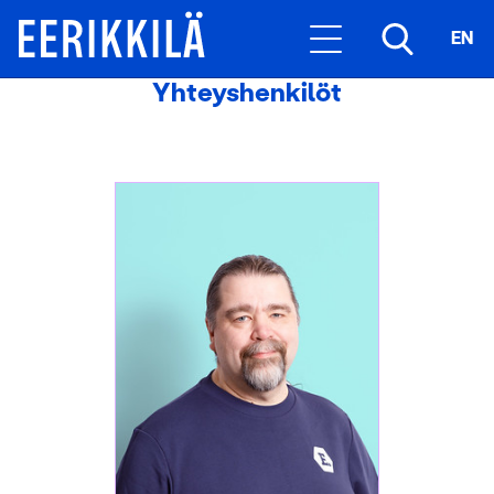
EN
Yhteyshenkilöt