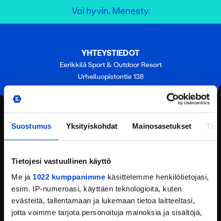
YHTEYSTIEDOT
Eerikkilä Sport & Outdoor Resort
Urheiluopistontie 138
31370 Eerikkilä (Tammela)
Puh:
(+358) 201 108 200
Email:
reception@eerikkila.fi
Suostumus
Yksityiskohdat
Mainosasetukset
Tiet
YHTEYSTIEDOT
SIJAINTI
Tietojesi vastuullinen käyttö
PYYDÄ TARJOUS
Me ja
1022 kumppanimme
käsittelemme henkilötietojasi,
esim. IP-numeroasi, käyttäen teknologioita, kuten
ANNA PALAUTETTA
evästeitä, tallentamaan ja lukemaan tietoa laitteeltasi,
jotta voimme tarjota personoituja mainoksia ja sisältöjä,