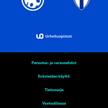
Peruutus- ja varausehdot
Evästeiden käyttö
Tietosuoja
Vastuullisuus