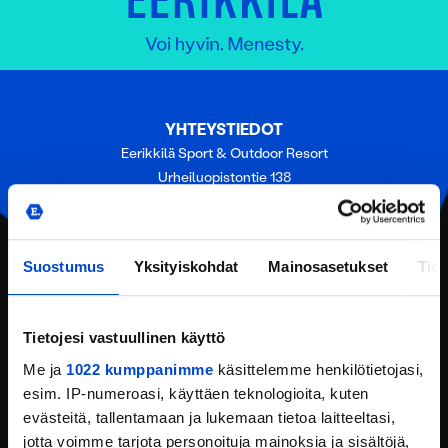
YHTEYSTIEDOT
Eerikkilä Sport & Outdoor Resort
Urheiluopistontie 138
31370 Eerikkilä (Tammela)
Puh:
(+358) 201 108 200
Email:
reception@eerikkila.fi
Suostumus
Yksityiskohdat
Mainosasetukset
Tiet
YHTEYSTIEDOT
SIJAINTI
Tietojesi vastuullinen käyttö
Me ja
1022 kumppanimme
käsittelemme henkilötietojasi,
PYYDÄ TARJOUS
esim. IP-numeroasi, käyttäen teknologioita, kuten
evästeitä, tallentamaan ja lukemaan tietoa laitteeltasi,
ANNA PALAUTETTA
jotta voimme tarjota personoituja mainoksia ja sisältöjä,