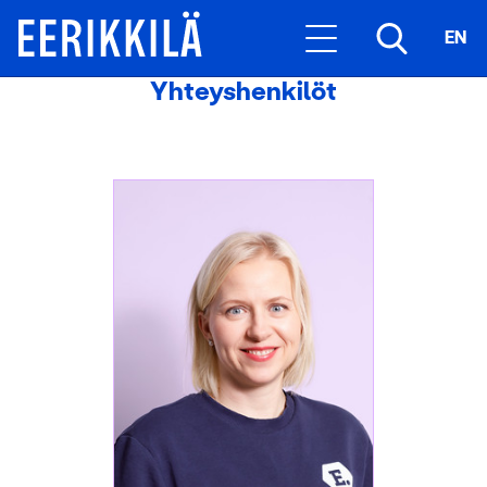
EN
Yhteyshenkilöt