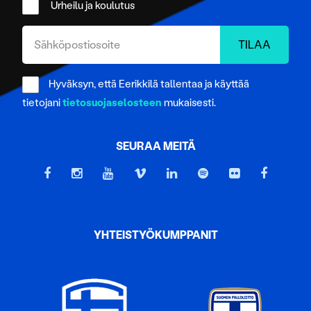
Urheilu ja koulutus
tukemiseen ja kävijämäärämme analysoimiseen. Lisäksi
jaamme sosiaalisen median, mainosalan ja analytiikka-
alan kumppaneillemme tietoja siitä, miten käytät
sivustoamme. Kumppanimme voivat yhdistää näitä
tietoja muihin tietoihin, joita olet antanut heille tai joita on
Hyväksyn, että Eerikkilä tallentaa ja käyttää
kerätty, kun olet käyttänyt heidän palvelujaan.
tietojani
tietosuojaselosteen
mukaisesti.
SEURAA MEITÄ
YHTEISTYÖKUMPPANIT