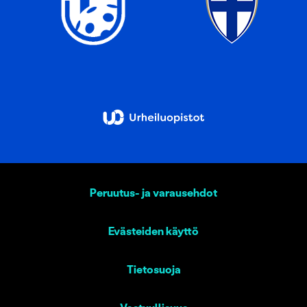
Peruutus- ja varausehdot
Evästeiden käyttö
Tietosuoja