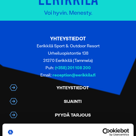
YHTEYSTIEDOT
Eerikkilä Sport & Outdoor Resort
Urheiluopistontie 138
31370 Eerikkilä (Tammela)
Puh:
(+358) 201 108 200
Email:
reception@eerikkila.fi
YHTEYSTIEDOT
SIJAINTI
PYYDÄ TARJOUS
ANNA PALAUTETTA