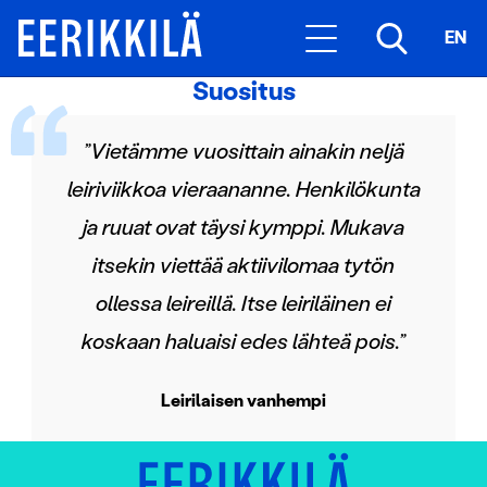
EN
Suositus
”Vietämme vuosittain ainakin neljä
leiriviikkoa vieraananne. Henkilökunta
ja ruuat ovat täysi kymppi. Mukava
itsekin viettää aktiivilomaa tytön
ollessa leireillä. Itse leiriläinen ei
koskaan haluaisi edes lähteä pois.”
Leirilaisen vanhempi