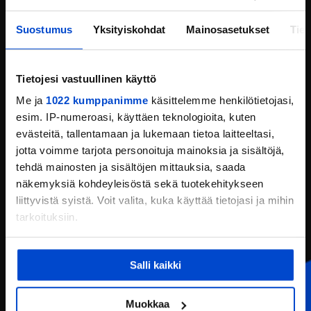
OIVA-RAPORTTI
Suostumus
Yksityiskohdat
Mainosasetukset
Tiet
ILMOITA VÄÄRINKÄYTÖKSESTÄ TAI
EPÄEETTISESTÄ TOIMINNASTA
Tietojesi vastuullinen käyttö
Me ja
1022 kumppanimme
käsittelemme henkilötietojasi,
esim. IP-numeroasi, käyttäen teknologioita, kuten
evästeitä, tallentamaan ja lukemaan tietoa laitteeltasi,
EERIKKILÄ SPORT & OUTDOOR RESORT
jotta voimme tarjota personoituja mainoksia ja sisältöjä,
Olemme osaamisen kehittämisestä ja hyvinvoinnista
tehdä mainosten ja sisältöjen mittauksia, saada
kiinnostuneiden ihmisten kohtaamispaikka. Tarjoamme
näkemyksiä kohdeyleisöstä sekä tuotekehitykseen
korkeatasoiset palvelut ja puitteet urheiluun, opiskeluun,
liittyvistä syistä. Voit valita, kuka käyttää tietojasi ja mihin
yritystilaisuuksiin sekä luonto- ja liikuntaelämyksiin.
tarkoituksiin.
TILAA UUTISKIRJEEMME
Valitse aihe-alue - voit valita useammankin
Jos sallit, haluamme myös tehdä seuraavia:
Salli kaikki
Kerätä tietoja maantieteellisestä sijainnistasi,
Lomat ja vapaa-aika
mahdollisesti muutaman metrin tarkkuudella
Yrityksille
Tunnistaa laitteesi skannaamalla sen
Muokkaa