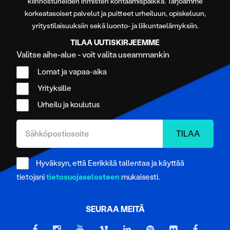
kiinnostuneiden ihmisten kohtaamispaikka. Tarjoamme
kerätty, kun olet käyttänyt heidän palvelujaan.
korkeatasoiset palvelut ja puitteet urheiluun, opiskeluun,
yritystilaisuuksiin sekä luonto- ja liikuntaelämyksiin.
TILAA UUTISKIRJEEMME
Valitse aihe-alue - voit valita useammankin
Lomat ja vapaa-aika
Yrityksille
Urheilu ja koulutus
Hyväksyn, että Eerikkilä tallentaa ja käyttää
tietojani
tietosuojaselosteen
mukaisesti.
SEURAA MEITÄ