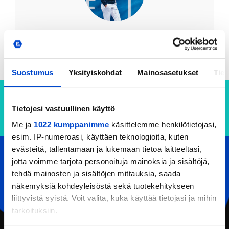
Hannele Forsman
Kokonaisvaltaisen
kehittämisen asiantuntija
Suostumus
Yksityiskohdat
Mainosasetukset
Tiet
Tietojesi vastuullinen käyttö
Me ja
1022 kumppanimme
käsittelemme henkilötietojasi,
esim. IP-numeroasi, käyttäen teknologioita, kuten
evästeitä, tallentamaan ja lukemaan tietoa laitteeltasi,
jotta voimme tarjota personoituja mainoksia ja sisältöjä,
YHTEYSTIEDOT
tehdä mainosten ja sisältöjen mittauksia, saada
Eerikkilä Sport & Outdoor Resort
näkemyksiä kohdeyleisöstä sekä tuotekehitykseen
Urheiluopistontie 138
liittyvistä syistä. Voit valita, kuka käyttää tietojasi ja mihin
31370 Eerikkilä (Tammela)
tarkoituksiin.
Puh:
(+358) 201 108 200
Email:
reception@eerikkila.fi