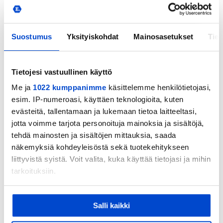
lähetetään sähköpostilla leirin jälkeen.
Täysihoidon Eerikkilän huippu-olosuhteissa
Suostumus
Yksityiskohdat
Mainosasetukset
Tiet
kentällä ja kentän ulkopuolella
Lisäksi jokainen pelaaja saa omakseen
Tietojesi vastuullinen käyttö
leiripaidan
Me ja
1022 kumppanimme
käsittelemme henkilötietojasi,
esim. IP-numeroasi, käyttäen teknologioita, kuten
Tutustu Ekkono Football Camp ohjelmaan.
evästeitä, tallentamaan ja lukemaan tietoa laitteeltasi,
jotta voimme tarjota personoituja mainoksia ja sisältöjä,
Jalkapallokoulun ammattivalmennus perustuu
tehdä mainosten ja sisältöjen mittauksia, saada
kansainvälisesti tunnustettuun jalkapallon
näkemyksiä kohdeyleisöstä sekä tuotekehitykseen
liittyvistä syistä. Voit valita, kuka käyttää tietojasi ja mihin
opetusmenetelmään, Ekkono-metodiin, joka
tarkoituksiin.
kehittää erityisesti pelaajien pelin ymmärrystä.
Jos sallit, haluamme myös tehdä seuraavia:
Hinta 275 €
Salli kaikki
Kerätä tietoja maantieteellisestä sijainnistasi,
mahdollisesti muutaman metrin tarkkuudella