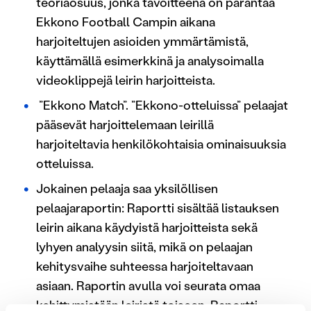
teoriaosuus, jonka tavoitteena on parantaa
Ekkono Football Campin aikana
harjoiteltujen asioiden ymmärtämistä,
käyttämällä esimerkkinä ja analysoimalla
videoklippejä leirin harjoitteista.
”Ekkono Match”. ”Ekkono-otteluissa” pelaajat
pääsevät harjoittelemaan leirillä
harjoiteltavia henkilökohtaisia ominaisuuksia
otteluissa.
Jokainen pelaaja saa yksilöllisen
pelaajaraportin: Raportti sisältää listauksen
leirin aikana käydyistä harjoitteista sekä
lyhyen analyysin siitä, mikä on pelaajan
kehitysvaihe suhteessa harjoiteltavaan
asiaan. Raportin avulla voi seurata omaa
kehittymistään leiristä toiseen. Raportti