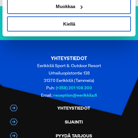
Tunnistaa laitteesi skannaamalla sen
Muokkaa
ominaispiirteitä aktiivisesti (sormenjäljen
muodostaminen)
Kiellä
Lue lisää siitä, miten henkilötietojasi käsitellään ja miten
voit määrittää asetuksesi
tiedot-osiossa
. Voit muuttaa
suostumustasi tai peruuttaa sen milloin vain
evästeilmoituksessa.
YHTEYSTIEDOT
Eerikkilä Sport & Outdoor Resort
Käytämme evästeitä tarjoamamme sisällön ja mainosten
Urheiluopistontie 138
räätälöimiseen, sosiaalisen median ominaisuuksien
31370 Eerikkilä (Tammela)
tukemiseen ja kävijämäärämme analysoimiseen. Lisäksi
Puh:
(+358) 201 108 200
jaamme sosiaalisen median, mainosalan ja analytiikka-
Email:
reception@eerikkila.fi
alan kumppaneillemme tietoja siitä, miten käytät
sivustoamme. Kumppanimme voivat yhdistää näitä
YHTEYSTIEDOT
tietoja muihin tietoihin, joita olet antanut heille tai joita on
kerätty, kun olet käyttänyt heidän palvelujaan.
SIJAINTI
PYYDÄ TARJOUS