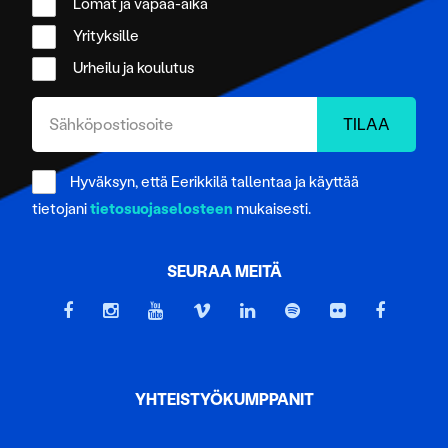
Lomat ja vapaa-aika
Yrityksille
Urheilu ja koulutus
Hyväksyn, että Eerikkilä tallentaa ja käyttää
tietojani
tietosuojaselosteen
mukaisesti.
SEURAA MEITÄ
YHTEISTYÖKUMPPANIT