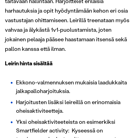
taitavaan hallintaan. Harjoittelet erilaisia
harhautuksia ja opit hyödyntämään kehon eri osia
vastustajan ohittamiseen. Leirillä treenataan myös
vahvaa ja älykästä 1v1‑puolustamista, joten
jokainen pelaaja pääsee haastamaan itsensä sekä
pallon kanssa että ilman.
Leirin hinta sisältää
Ekkono-valmennuksen mukaisia laadukkaita
jalkapalloharjoituksia.
Harjoitusten lisäksi leireillä on erinomaisia
oheisaktiviteetteja.
Yksi oheisaktiviteeteista on esimerkiksi
Smartfielder activity: Kyseessä on