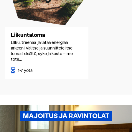
Liikuntaloma
Liiku, treenaa ja lataa energiaa
arkeen! Valitse ja suunnittele itse
lomasi sisältö, syke ja kesto – me
tote...
1-7 yötä
MAJOITUS JA RAVINTOLAT