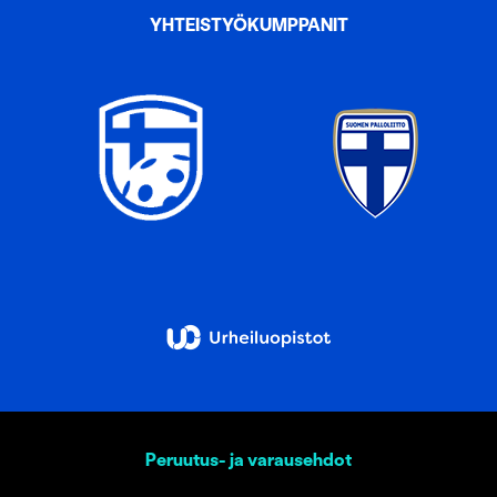
YHTEISTYÖKUMPPANIT
Peruutus- ja varausehdot