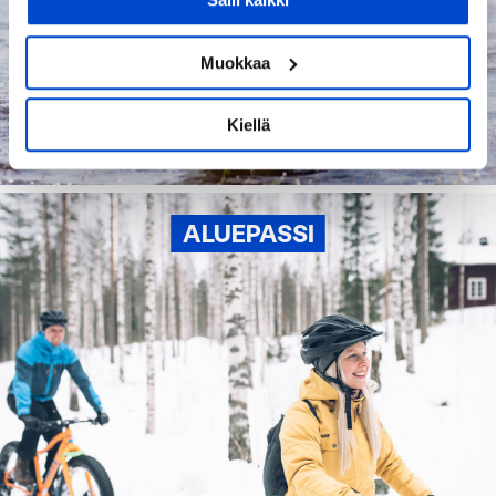
Kerätä tietoja maantieteellisestä sijainnistasi,
mahdollisesti muutaman metrin tarkkuudella
Tunnistaa laitteesi skannaamalla sen
Muokkaa
ominaispiirteitä aktiivisesti (sormenjäljen
muodostaminen)
Kiellä
Lue lisää siitä, miten henkilötietojasi käsitellään ja miten
voit määrittää asetuksesi
tiedot-osiossa
. Voit muuttaa
suostumustasi tai peruuttaa sen milloin vain
evästeilmoituksessa.
ALUEPASSI
Käytämme evästeitä tarjoamamme sisällön ja mainosten
räätälöimiseen, sosiaalisen median ominaisuuksien
tukemiseen ja kävijämäärämme analysoimiseen. Lisäksi
jaamme sosiaalisen median, mainosalan ja analytiikka-
alan kumppaneillemme tietoja siitä, miten käytät
sivustoamme. Kumppanimme voivat yhdistää näitä
tietoja muihin tietoihin, joita olet antanut heille tai joita on
kerätty, kun olet käyttänyt heidän palvelujaan.