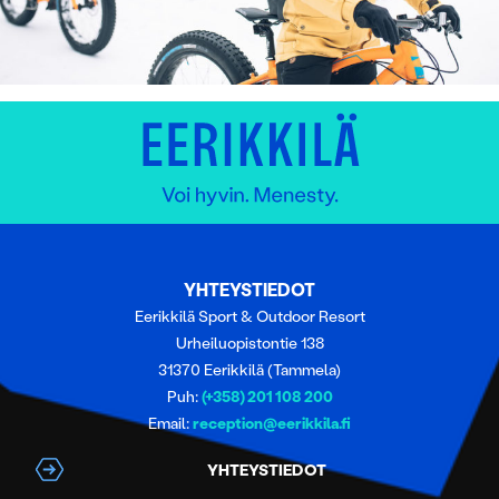
YHTEYSTIEDOT
Eerikkilä Sport & Outdoor Resort
Urheiluopistontie 138
31370 Eerikkilä (Tammela)
Puh:
(+358) 201 108 200
Email:
reception@eerikkila.fi
YHTEYSTIEDOT