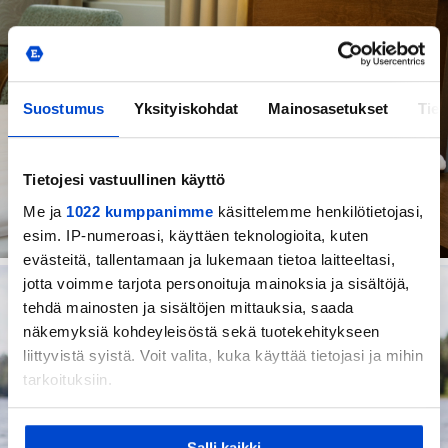
Suostumus
Yksityiskohdat
Mainosasetukset
Tiet
Tietojesi vastuullinen käyttö
Me ja
1022 kumppanimme
käsittelemme henkilötietojasi,
esim. IP-numeroasi, käyttäen teknologioita, kuten
evästeitä, tallentamaan ja lukemaan tietoa laitteeltasi,
jotta voimme tarjota personoituja mainoksia ja sisältöjä,
AKTIVITEETIT
tehdä mainosten ja sisältöjen mittauksia, saada
näkemyksiä kohdeyleisöstä sekä tuotekehitykseen
liittyvistä syistä. Voit valita, kuka käyttää tietojasi ja mihin
tarkoituksiin.
Jos sallit, haluamme myös tehdä seuraavia:
Salli kaikki