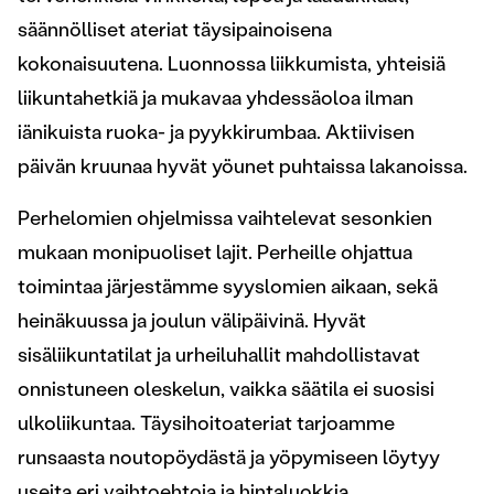
säännölliset ateriat täysipainoisena
kokonaisuutena. Luonnossa liikkumista, yhteisiä
liikuntahetkiä ja mukavaa yhdessäoloa ilman
iänikuista ruoka- ja pyykkirumbaa. Aktiivisen
päivän kruunaa hyvät yöunet puhtaissa lakanoissa.
Perhelomien ohjelmissa vaihtelevat sesonkien
mukaan monipuoliset lajit. Perheille ohjattua
toimintaa järjestämme syyslomien aikaan, sekä
heinäkuussa ja joulun välipäivinä. Hyvät
sisäliikuntatilat ja urheiluhallit mahdollistavat
onnistuneen oleskelun, vaikka säätila ei suosisi
ulkoliikuntaa. Täysihoitoateriat tarjoamme
runsaasta noutopöydästä ja yöpymiseen löytyy
useita eri vaihtoehtoja ja hintaluokkia.