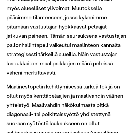
myös alueelliset ylivoimat. Muutoksella
pääsimme tilanteeseen, jossa kykenimme
pitämään vastustajan hyökkäävät pelaajat
jatkuvan paineen. Tämän seurauksena vastustajan
pallonhallintapeli vaikeutui maalinteon kannalta
strategisesti tärkeillä alueilla. Näin vastustajan
laadukkaiden maalipaikkojen määrä peleissä
väheni merkittävästi.
Maalinestopelin kehittymisessä tärkeä tekijä on
ollut myös kenttäpelaajien ja maalivahdin välinen
yhteistyö. Maalivahdin näkökulmasta pitkä
diagonaali- tai poikittaissyöttö yhdistettynä
suoraan syötöstä laukaukseen on ollut
salibandyssa varsin potentiaalinen/vaarallinen