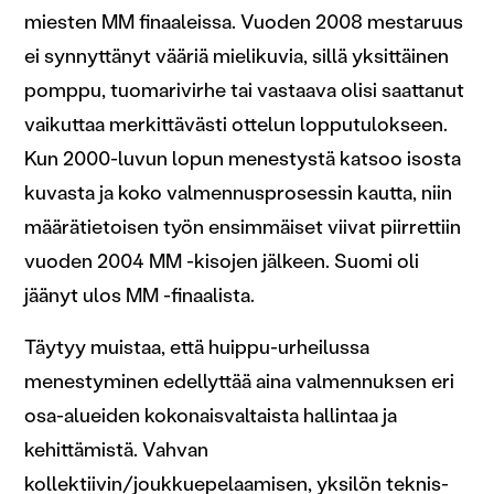
miesten MM finaaleissa. Vuoden 2008 mestaruus
ei synnyttänyt vääriä mielikuvia, sillä yksittäinen
pomppu, tuomarivirhe tai vastaava olisi saattanut
vaikuttaa merkittävästi ottelun lopputulokseen.
Kun 2000-luvun lopun menestystä katsoo isosta
kuvasta ja koko valmennusprosessin kautta, niin
määrätietoisen työn ensimmäiset viivat piirrettiin
vuoden 2004 MM -kisojen jälkeen. Suomi oli
jäänyt ulos MM -finaalista.
Täytyy muistaa, että huippu-urheilussa
menestyminen edellyttää aina valmennuksen eri
osa-alueiden kokonaisvaltaista hallintaa ja
kehittämistä. Vahvan
kollektiivin/joukkuepelaamisen, yksilön teknis-