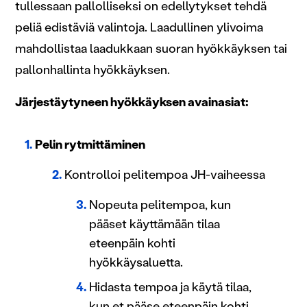
tullessaan pallolliseksi on edellytykset tehdä
peliä edistäviä valintoja. Laadullinen ylivoima
mahdollistaa laadukkaan suoran hyökkäyksen tai
pallonhallinta hyökkäyksen.
Järjestäytyneen hyökkäyksen avainasiat:
Pelin rytmittäminen
Kontrolloi pelitempoa JH-vaiheessa
Nopeuta pelitempoa, kun
pääset käyttämään tilaa
eteenpäin kohti
hyökkäysaluetta.
Hidasta tempoa ja käytä tilaa,
kun et pääse eteenpäin kohti