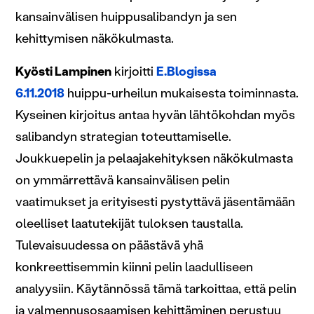
kansainvälisen huippusalibandyn ja sen
kehittymisen näkökulmasta.
Kyösti Lampinen
kirjoitti
E.Blogissa
6.11.2018
huippu-urheilun mukaisesta toiminnasta.
Kyseinen kirjoitus antaa hyvän lähtökohdan myös
salibandyn strategian toteuttamiselle.
Joukkuepelin ja pelaajakehityksen näkökulmasta
on ymmärrettävä kansainvälisen pelin
vaatimukset ja erityisesti pystyttävä jäsentämään
oleelliset laatutekijät tuloksen taustalla.
Tulevaisuudessa on päästävä yhä
konkreettisemmin kiinni pelin laadulliseen
analyysiin. Käytännössä tämä tarkoittaa, että pelin
ja valmennusosaamisen kehittäminen perustuu