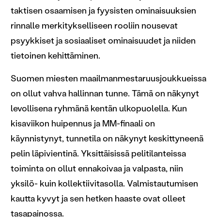
taktisen osaamisen ja fyysisten ominaisuuksien
rinnalle merkitykselliseen rooliin nousevat
psyykkiset ja sosiaaliset ominaisuudet ja niiden
tietoinen kehittäminen.
Suomen miesten maailmanmestaruusjoukkueissa
on ollut vahva hallinnan tunne. Tämä on näkynyt
levollisena ryhmänä kentän ulkopuolella. Kun
kisaviikon huipennus ja MM-finaali on
käynnistynyt, tunnetila on näkynyt keskittyneenä
pelin läpivientinä. Yksittäisissä pelitilanteissa
toiminta on ollut ennakoivaa ja valpasta, niin
yksilö- kuin kollektiivitasolla. Valmistautumisen
kautta kyvyt ja sen hetken haaste ovat olleet
tasapainossa.