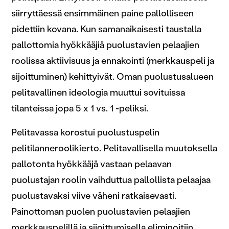
siirryttäessä ensimmäinen paine pallolliseen
pidettiin kovana. Kun samanaikaisesti taustalla
pallottomia hyökkääjiä puolustavien pelaajien
roolissa aktiivisuus ja ennakointi (merkkauspeli ja
sijoittuminen) kehittyivät. Oman puolustusalueen
pelitavallinen ideologia muuttui sovituissa
tilanteissa jopa 5 x 1 vs. 1 -peliksi.
Pelitavassa korostui puolustuspelin
pelitilanneroolikierto. Pelitavallisella muutoksella
pallotonta hyökkääjä vastaan pelaavan
puolustajan roolin vaihduttua pallollista pelaajaa
puolustavaksi viive väheni ratkaisevasti.
Painottoman puolen puolustavien pelaajien
merkkauspelillä ja sijoittumisella eliminoitiin