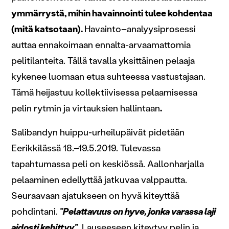
ymmärrystä, mihin havainnointi tulee kohdentaa
(mitä katsotaan).
Havainto–analyysiprosessi
auttaa ennakoimaan ennalta-arvaamattomia
pelitilanteita. Tällä tavalla yksittäinen pelaaja
kykenee luomaan etua suhteessa vastustajaan.
Tämä heijastuu kollektiivisessa pelaamisessa
pelin rytmin ja virtauksien hallintaan
.
Salibandyn huippu-urheilupäivät pidetään
Eerikkilässä 18.–19.5.2019. Tulevassa
tapahtumassa peli on keskiössä. Aallonharjalla
pelaaminen edellyttää jatkuvaa valppautta.
Seuraavaan ajatukseen on hyvä kiteyttää
pohdintani.
”Pelattavuus on hyve, jonka varassa laji
aidosti kehittyy”
. Lauseeseen kiteytyy pelin ja