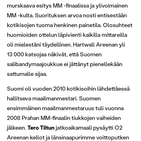
murskaava esitys MM -finaalissa ja ylivoimainen
MM -kulta. Suorituksen arvoa nosti entisestään
kotikisojen tuoma henkinen painetila. Olosuhteet
huomioiden ottelun läpivienti kaikilla mittareilla
oli mielestäni täydellinen. Hartwall Areenan yli
13 000 katsojaa näkivät, että Suomen
salibandymaajoukkue ei jättänyt pienellekään
sattumalle sijaa.
Suomi oli vuoden 2010 kotikisoihin lähdettäessä
hallitseva maailmanmestari. Suomen
ensimmäinen maailmanmestaruus tuli vuonna
2008 Prahan MM-finaalin tiukkojen vaiheiden
jälkeen.
Tero Tiitun
jatkoaikamaali pysäytti O2
Areenan kellot ja länsinaapurimme voittoputken