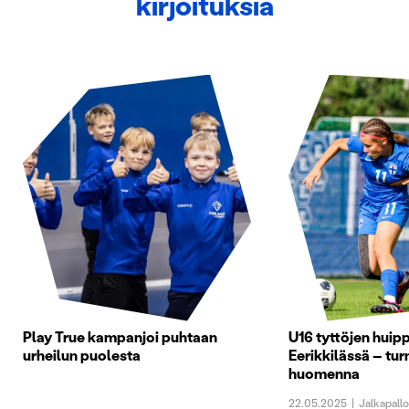
kirjoituksia
Play True kampanjoi puhtaan
U16 tyttöjen huip
urheilun puolesta
Eerikkilässä – tur
huomenna
22.05.2025
|
Jalkapall