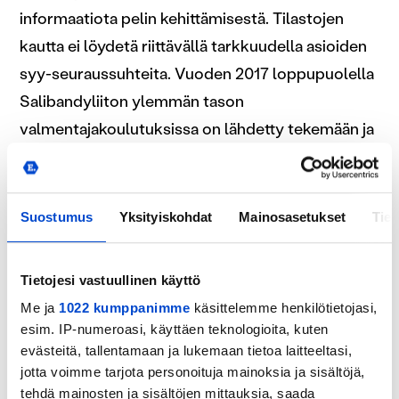
informaatiota pelin kehittämisestä. Tilastojen
kautta ei löydetä riittävällä tarkkuudella asioiden
syy-seuraussuhteita. Vuoden 2017 loppupuolella
Salibandyliiton ylemmän tason
valmentajakoulutuksissa on lähdetty tekemään ja
tutkimaan syvällisemmin pelianalyysia.
Tavoitteena on ollut löytää laadullisia mittareita ja
indikaattoreita, joiden avulla voidaan lisätä
Suostumus
Yksityiskohdat
Mainosasetukset
Tiet
merkittävästi hyökkäyspelin jatkumoita ja sitä
kautta nostaa laadukkaan maalipaikan
Tietojesi vastuullinen käyttö
todennäköisyyttä.
Me ja
1022 kumppanimme
käsittelemme henkilötietojasi,
esim. IP-numeroasi, käyttäen teknologioita, kuten
Merkittävä lähtökohta pelianalyysin tutkimisessa
evästeitä, tallentamaan ja lukemaan tietoa laitteeltasi,
on ollut, että kansainvälisessä huippupelissä ei
jotta voimme tarjota personoituja mainoksia ja sisältöjä,
juurikaan hukata palloa keskialueella, mikä
tehdä mainosten ja sisältöjen mittauksia, saada