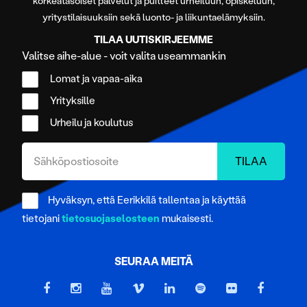
korkeatasoiset palvelut ja puitteet urheiluun, opiskeluun,
yritystilaisuuksiin sekä luonto- ja liikuntaelämyksiin.
TILAA UUTISKIRJEEMME
Valitse aihe-alue - voit valita useammankin
Lomat ja vapaa-aika
Yrityksille
Urheilu ja koulutus
Hyväksyn, että Eerikkilä tallentaa ja käyttää
tietojani
tietosuojaselosteen
mukaisesti.
SEURAA MEITÄ