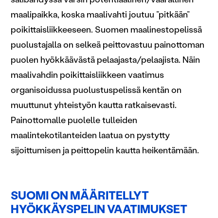
maalipaikka, koska maalivahti joutuu ”pitkään”
poikittaisliikkeeseen. Suomen maalinestopelissä
puolustajalla on selkeä peittovastuu painottoman
puolen hyökkäävästä pelaajasta/pelaajista. Näin
maalivahdin poikittaisliikkeen vaatimus
organisoidussa puolustuspelissä kentän on
muuttunut yhteistyön kautta ratkaisevasti.
Painottomalle puolelle tulleiden
maalintekotilanteiden laatua on pystytty
sijoittumisen ja peittopelin kautta heikentämään.
SUOMI ON MÄÄRITELLYT
HYÖKKÄYSPELIN VAATIMUKSET