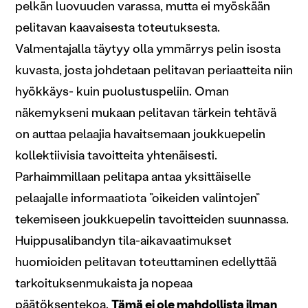
pelkän luovuuden varassa, mutta ei myöskään
pelitavan kaavaisesta toteutuksesta.
Valmentajalla täytyy olla ymmärrys pelin isosta
kuvasta, josta johdetaan pelitavan periaatteita niin
hyökkäys- kuin puolustuspeliin. Oman
näkemykseni mukaan pelitavan tärkein tehtävä
on auttaa pelaajia havaitsemaan joukkuepelin
kollektiivisia tavoitteita yhtenäisesti.
Parhaimmillaan pelitapa antaa yksittäiselle
pelaajalle informaatiota ”oikeiden valintojen”
tekemiseen joukkuepelin tavoitteiden suunnassa.
Huippusalibandyn tila-aikavaatimukset
huomioiden pelitavan toteuttaminen edellyttää
tarkoituksenmukaista ja nopeaa
päätöksentekoa.
Tämä ei ole mahdollista ilman