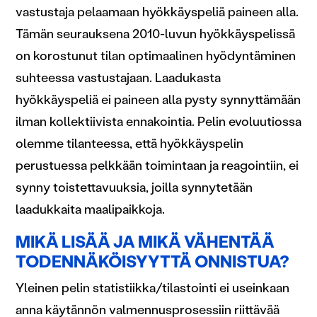
vastustaja pelaamaan hyökkäyspeliä paineen alla.
Tämän seurauksena 2010-luvun hyökkäyspelissä
on korostunut tilan optimaalinen hyödyntäminen
suhteessa vastustajaan. Laadukasta
hyökkäyspeliä ei paineen alla pysty synnyttämään
ilman kollektiivista ennakointia. Pelin evoluutiossa
olemme tilanteessa, että hyökkäyspelin
perustuessa pelkkään toimintaan ja reagointiin, ei
synny toistettavuuksia, joilla synnytetään
laadukkaita maalipaikkoja.
MIKÄ LISÄÄ JA MIKÄ VÄHENTÄÄ
TODENNÄKÖISYYTTÄ ONNISTUA?
Yleinen pelin statistiikka/tilastointi ei useinkaan
anna käytännön valmennusprosessiin riittävää