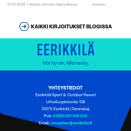
17.02.2026
|
Urheilu
,
Uutinen
,
Vastuullisuus
Uutinen
KAIKKI KIRJOITUKSET BLOGISSA
YHTEYSTIEDOT
Eerikkilä Sport & Outdoor Resort
Urheiluopistontie 138
31370 Eerikkilä (Tammela)
Puh:
(+358) 201 108 200
Email:
reception@eerikkila.fi