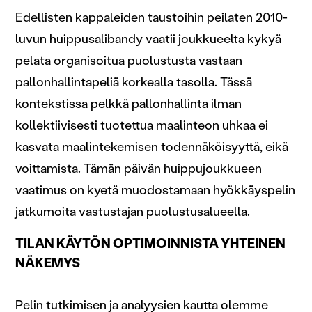
jaamme sosiaalisen median, mainosalan ja analytiikka-
Edellisten kappaleiden taustoihin peilaten 2010-
alan kumppaneillemme tietoja siitä, miten käytät
luvun huippusalibandy vaatii joukkueelta kykyä
sivustoamme. Kumppanimme voivat yhdistää näitä
tietoja muihin tietoihin, joita olet antanut heille tai joita on
pelata organisoitua puolustusta vastaan
kerätty, kun olet käyttänyt heidän palvelujaan.
pallonhallintapeliä korkealla tasolla. Tässä
kontekstissa pelkkä pallonhallinta ilman
kollektiivisesti tuotettua maalinteon uhkaa ei
kasvata maalintekemisen todennäköisyyttä, eikä
voittamista. Tämän päivän huippujoukkueen
vaatimus on kyetä muodostamaan hyökkäyspelin
jatkumoita vastustajan puolustusalueella.
TILAN KÄYTÖN OPTIMOINNISTA YHTEINEN
NÄKEMYS
Pelin tutkimisen ja analyysien kautta olemme