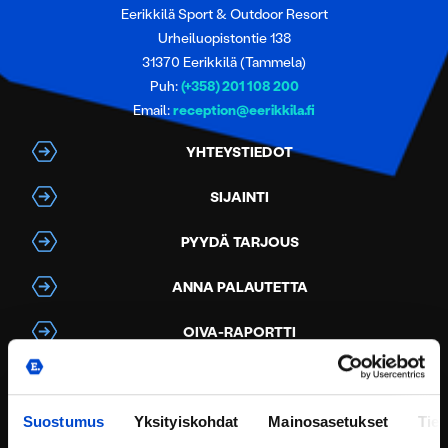
Eerikkilä Sport & Outdoor Resort
Urheiluopistontie 138
31370 Eerikkilä (Tammela)
Puh:
(+358) 201 108 200
Email:
reception@eerikkila.fi
YHTEYSTIEDOT
SIJAINTI
PYYDÄ TARJOUS
ANNA PALAUTETTA
OIVA-RAPORTTI
ILMOITA VÄÄRINKÄYTÖKSESTÄ TAI
EPÄEETTISESTÄ TOIMINNASTA
Suostumus
Yksityiskohdat
Mainosasetukset
Tiet