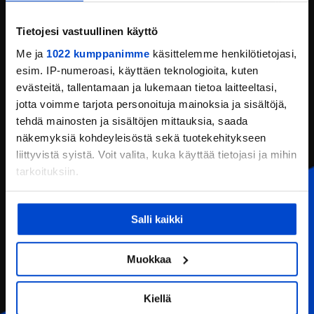
Tietojesi vastuullinen käyttö
EERIKKILÄ SPORT & OUTDOOR RESORT
Me ja
1022 kumppanimme
käsittelemme henkilötietojasi,
Olemme osaamisen kehittämisestä ja hyvinvoinnista
esim. IP-numeroasi, käyttäen teknologioita, kuten
kiinnostuneiden ihmisten kohtaamispaikka. Tarjoamme
evästeitä, tallentamaan ja lukemaan tietoa laitteeltasi,
korkeatasoiset palvelut ja puitteet urheiluun, opiskeluun,
jotta voimme tarjota personoituja mainoksia ja sisältöjä,
yritystilaisuuksiin sekä luonto- ja liikuntaelämyksiin.
tehdä mainosten ja sisältöjen mittauksia, saada
TILAA UUTISKIRJEEMME
näkemyksiä kohdeyleisöstä sekä tuotekehitykseen
Valitse aihe-alue - voit valita useammankin
liittyvistä syistä. Voit valita, kuka käyttää tietojasi ja mihin
tarkoituksiin.
Lomat ja vapaa-aika
Yrityksille
Jos sallit, haluamme myös tehdä seuraavia:
Salli kaikki
Urheilu ja koulutus
Kerätä tietoja maantieteellisestä sijainnistasi,
mahdollisesti muutaman metrin tarkkuudella
Tunnistaa laitteesi skannaamalla sen
Muokkaa
ominaispiirteitä aktiivisesti (sormenjäljen
muodostaminen)
Kiellä
Hyväksyn, että Eerikkilä tallentaa ja käyttää
Lue lisää siitä, miten henkilötietojasi käsitellään ja miten