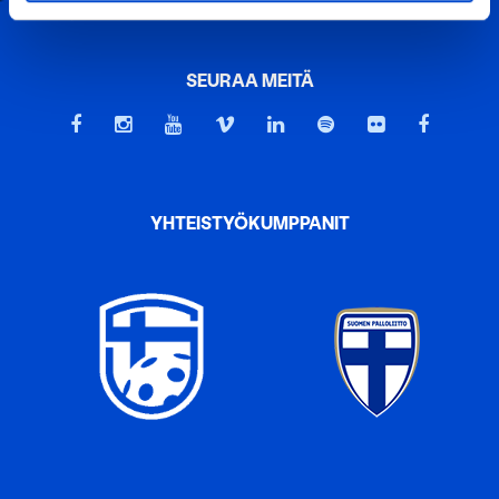
tietojani
tietosuojaselosteen
mukaisesti.
voit määrittää asetuksesi
tiedot-osiossa
. Voit muuttaa
suostumustasi tai peruuttaa sen milloin vain
evästeilmoituksessa.
SEURAA MEITÄ
Käytämme evästeitä tarjoamamme sisällön ja mainosten
räätälöimiseen, sosiaalisen median ominaisuuksien
tukemiseen ja kävijämäärämme analysoimiseen. Lisäksi
jaamme sosiaalisen median, mainosalan ja analytiikka-
YHTEISTYÖKUMPPANIT
alan kumppaneillemme tietoja siitä, miten käytät
sivustoamme. Kumppanimme voivat yhdistää näitä
tietoja muihin tietoihin, joita olet antanut heille tai joita on
kerätty, kun olet käyttänyt heidän palvelujaan.