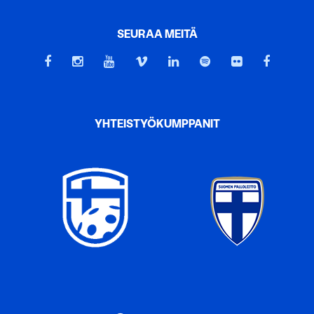
tietoja muihin tietoihin, joita olet antanut heille tai joita on
SEURAA MEITÄ
kerätty, kun olet käyttänyt heidän palvelujaan.
YHTEISTYÖKUMPPANIT