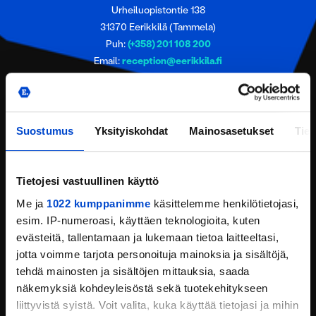
Urheiluopistontie 138
31370 Eerikkilä (Tammela)
Puh:
(+358) 201 108 200
Email:
reception@eerikkila.fi
YHTEYSTIEDOT
SIJAINTI
Suostumus
Yksityiskohdat
Mainosasetukset
Tiet
PYYDÄ TARJOUS
Tietojesi vastuullinen käyttö
ANNA PALAUTETTA
Me ja
1022 kumppanimme
käsittelemme henkilötietojasi,
OIVA-RAPORTTI
esim. IP-numeroasi, käyttäen teknologioita, kuten
evästeitä, tallentamaan ja lukemaan tietoa laitteeltasi,
ILMOITA VÄÄRINKÄYTÖKSESTÄ TAI
jotta voimme tarjota personoituja mainoksia ja sisältöjä,
EPÄEETTISESTÄ TOIMINNASTA
tehdä mainosten ja sisältöjen mittauksia, saada
näkemyksiä kohdeyleisöstä sekä tuotekehitykseen
liittyvistä syistä. Voit valita, kuka käyttää tietojasi ja mihin