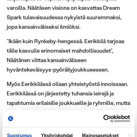
varoilla. Näätäsen visiona on kasvattaa Dream
Spark tulevaisuudessa nykyistä suuremmaksi,
jopa kansainväliseksi ilmiöksi.
”Ikään kuin Rynkeby-hengessä. Eerikkilä tarjoaa
tälle kasvulle erinomaiset mahdollisuudet”,
Näätänen viittaa kansainväliseen
hyväntekeväisyys-pyöräilyjoukkueeseen.
Myös Eerikkilässä ollaan yhteistyöstä innoissaan.
Eerikkilässä on järjestetty tuhansia leirejä ja
tapahtumia erilaisille joukkueille ja ryhmille, mutta
Dream Spark on Eerikkilän väellekin uusi
kokemus.
Suostumus
Yksityiskohdat
Mainosasetukset
Tiet
”Mahtavaa, että saamme olla mukana tässä