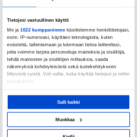
projektissa, sillä yhdenvertaisuus
liikuntaharrastuksissa on meille tärkeä arvo. Nyt
Tietojesi vastuullinen käyttö
liikutaan erittäin tärkeällä asialla”, Eerikkilän
Me ja
1022 kumppanimme
käsittelemme henkilötietojasi,
yhteyspäällikkö
Markus Sissala
iloitsee.
esim. IP-numeroasi, käyttäen teknologioita, kuten
evästeitä, tallentamaan ja lukemaan tietoa laitteeltasi,
Dream Spark -leirin urheilijakummeina toimivat
jotta voimme tarjota personoituja mainoksia ja sisältöjä,
tehdä mainosten ja sisältöjen mittauksia, saada
nyrkkeilyn olympiamitalisti
Mira Potkonen
,
näkemyksiä kohdeyleisöstä sekä tuotekehitykseen
jääkiekkoilun olympiavoittaja ja maailmanmestari
liittyvistä syistä. Voit valita, kuka käyttää tietojasi ja mihin
Marko Anttila
sekä moottoriurheilu- ja tanssitähti
tarkoituksiin.
Emma Kimiläinen
. Potkonen vetää leirillä
Jos sallit, haluamme myös tehdä seuraavia:
huippusuosittua kuntonyrkkeilyrastia. Myös
Salli kaikki
Kerätä tietoja maantieteellisestä sijainnistasi,
muissa lajeissa ohjaajina on Suomen huipputason
mahdollisesti muutaman metrin tarkkuudella
ammattilaisia. Leirin muut lajit julkaistaan
Tunnistaa laitteesi skannaamalla sen
Muokkaa
ominaispiirteitä aktiivisesti (sormenjäljen
myöhemmin.
muodostaminen)
Kiellä