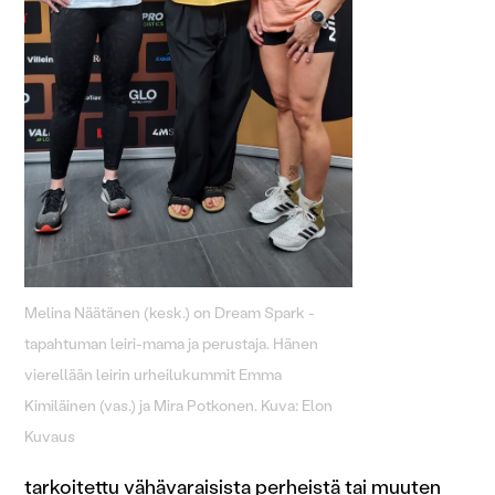
Melina Näätänen (kesk.) on Dream Spark -
tapahtuman leiri-mama ja perustaja. Hänen
vierellään leirin urheilukummit Emma
Kimiläinen (vas.) ja Mira Potkonen. Kuva: Elon
Kuvaus
tarkoitettu vähävaraisista perheistä tai muuten