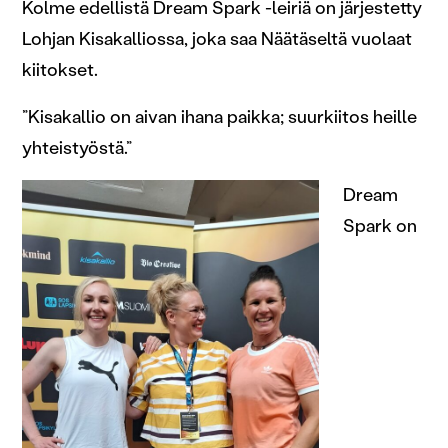
Kolme edellistä Dream Spark -leiriä on järjestetty
Lohjan Kisakalliossa, joka saa Näätäseltä vuolaat
kiitokset.
”Kisakallio on aivan ihana paikka; suurkiitos heille
yhteistyöstä.”
Dream
Spark on