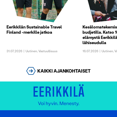
Eerikkilän Sustainable Travel
Kesälomatekemist
Finland -merkille jatkoa
budjetilla. Katso 1
elämystä Eerikkilä
lähiseudulla
31.07.2026
|
Uutinen
,
Vastuullisuus
16.07.2026
|
Uutinen
,
V
KAIKKI AJANKOHTAISET