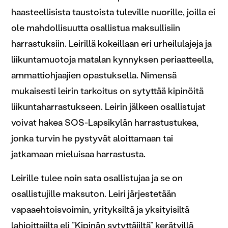
haasteellisista taustoista tuleville nuorille, joilla ei
ole mahdollisuutta osallistua maksullisiin
harrastuksiin. Leirillä kokeillaan eri urheilulajeja ja
liikuntamuotoja matalan kynnyksen periaatteella,
ammattiohjaajien opastuksella. Nimensä
mukaisesti leirin tarkoitus on sytyttää kipinöitä
liikuntaharrastukseen. Leirin jälkeen osallistujat
voivat hakea SOS-Lapsikylän harrastustukea,
jonka turvin he pystyvät aloittamaan tai
jatkamaan mieluisaa harrastusta.
Leirille tulee noin sata osallistujaa ja se on
osallistujille maksuton. Leiri järjestetään
vapaaehtoisvoimin, yrityksiltä ja yksityisiltä
lahjoittajilta eli ”Kipinän sytyttäjiltä” kerätyillä