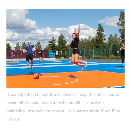
Dream Spark on tarkoitettu vähävaraisista perheistä tai muuten
haasteellisista taustoista tuleville nuorille, joilla ei ole
mahdollisuutta osallistua maksullisiin harrastuksiin. Kuva: Elon
Kuvaus