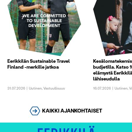
Eerikkilän Sustainable Travel
Kesälomatekemist
Finland -merkille jatkoa
budjetilla. Katso 1
elämystä Eerikkilä
lähiseudulla
31.07.2026
|
Uutinen
,
Vastuullisuus
16.07.2026
|
Uutinen
,
V
KAIKKI AJANKOHTAISET