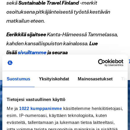
sekä
Sustainable Travel Finland
-merkit
osoituksena pitkäjänteisestä työstä kestävän
matkailun eteen.
Eerikkilä sijaitsee
Kanta-Hämeessä Tammelassa,
kahden kansallispuiston kainalossa.
Lue
lisää
sivuiltamme
ja seuraa
somekanaviamme:
Facebook
,
Instagram
,
LinkedIn
ja
Suostumus
Yksityiskohdat
Mainosasetukset
Tiet
Tietojesi vastuullinen käyttö
Me ja
1022 kumppanimme
käsittelemme henkilötietojasi,
esim. IP-numeroasi, käyttäen teknologioita, kuten
evästeitä, tallentamaan ja lukemaan tietoa laitteeltasi,
jotta voimme tarjota personoituja mainoksia ja sisältöjä,