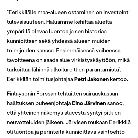
”Eerikkilälle maa-alueen ostaminen on investointi
tulevaisuuteen. Haluamme kehittää aluetta
ympärillä olevaa luontoa ja sen historiaa
kunnioittaen sekä yhdessä alueen muiden
toimijoiden kanssa. Ensimmäisessä vaiheessa
tavoitteena on saada alue virkistyskäyttöön, mikä
tarkoittaa lähinnä ulkoilureittien parantamista”,
Eerikkilän toimitusjohtajaa
Petri Jakonen
kertoo.
Finlaysonin Forssan tehtaitten sairauskassan
hallituksen puheenjohtaja
Eino Järvinen
sanoo,
että yhteinen näkemys alueesta syntyi pitkien
neuvotteluiden jälkeen. Järvisen mukaan Eerikkilä
oli luontoa ja perinteitä kunnioittava vaihtoehto