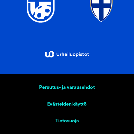
Peruutus- ja varausehdot
Evästeiden käyttö
Tietosuoja