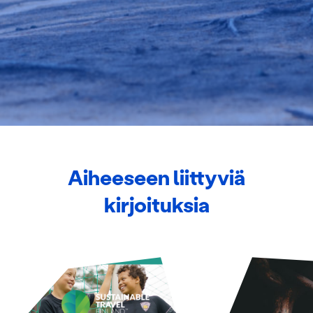
tukemiseen ja kävijämäärämme analysoimiseen. Lisäksi
jaamme sosiaalisen median, mainosalan ja analytiikka-
alan kumppaneillemme tietoja siitä, miten käytät
sivustoamme. Kumppanimme voivat yhdistää näitä
tietoja muihin tietoihin, joita olet antanut heille tai joita on
kerätty, kun olet käyttänyt heidän palvelujaan.
Aiheeseen liittyviä
kirjoituksia