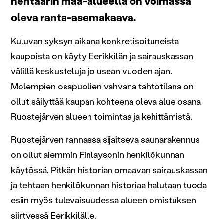
hehtaarin maa-alueella on voimassa
oleva ranta-asemakaava.
Kuluvan syksyn aikana konkretisoituneista
kaupoista on käyty Eerikkilän ja sairauskassan
välillä keskusteluja jo usean vuoden ajan.
Molempien osapuolien vahvana tahtotilana on
ollut säilyttää kaupan kohteena oleva alue osana
Ruostejärven alueen toimintaa ja kehittämistä.
Ruostejärven rannassa sijaitseva saunarakennus
on ollut aiemmin Finlaysonin henkilökunnan
käytössä. Pitkän historian omaavan sairauskassan
ja tehtaan henkilökunnan historiaa halutaan tuoda
esiin myös tulevaisuudessa alueen omistuksen
siirtyessä Eerikkilälle.