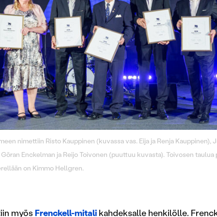
ameen nimettiin Risto Kauppinen (kuvassa vas. Eija ja Renja Kauppinen), J
 Göran Enckelman ja Reijo Toivonen (puuttuu kuvasta). Toivosen taulua 
ierellään on Kimmo Hellgren.
ttiin myös
Frenckell-mitali
kahdeksalle henkilölle. Frenck