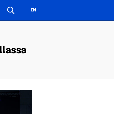
EN
illassa