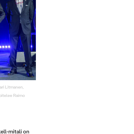
ari Litmanen,
pitelee Raimo
ell-mitali on