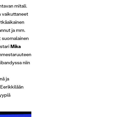
tavan mitali.
n vaikuttaneet
itkäaikainen
annut ja mm.
ut suomalainen
stari
Mika
nmestaruuteen
ibandyssa niin
nä ja
Eerikkilään
yypiä