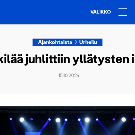
VALIKKO
Ajankohtaista
Urheilu
ilää juhlittiin yllätysten 
15.10.2024