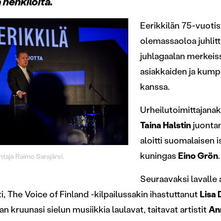
 henkilöitä.
Eerikkilän 75-vuotis
olemassaoloa juhlittii
juhlagaalan merkeis
asiakkaiden ja kum
kanssa.
Urheilutoimittajana
Taina Halstin
juontam
aloitti suomalaisen 
kuningas
Eino Grön
.
taja Raimo Sarajärvi.
Seuraavaksi lavalle 
ti, The Voice of Finland -kilpailussakin ihastuttanut
Lisa
n kruunasi sielun musiikkia laulavat, taitavat artistit
An