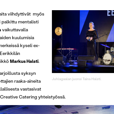
raita viihdyttivät myös
 palkittu mentalisti
a
vaikuttavalla
aiden kuulumisia
merkeissä kyseli ex-
a Eerikkilän
likkö
Markus Halsti
.
arjoillusta syksyn
Juhlagaalan juonsi Taina Halsti.
ttajien raaka-aineita
llallisesta vastasivat
o Creative Catering yhteistyössä.