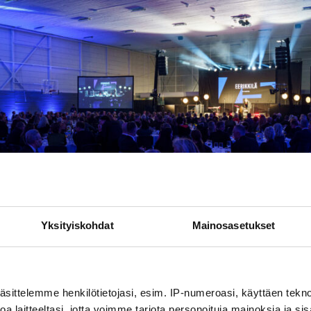
Yksityiskohdat
Mainosasetukset
äsittelemme henkilötietojasi, esim. IP-numeroasi, käyttäen teknol
ilää juhlisti lähes 300 vierasta.
a laitteeltasi, jotta voimme tarjota personoituja mainoksia ja sis