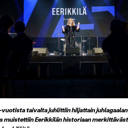
vuotista taivalta juhlittiin hiljattain juhlagaal
 muistettiin Eerikkilän historiaan merkittäväst