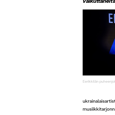
vaikuttaneita
Eerikkilän puheenjoh
ukrainalaisartis
musiikkitarjonna