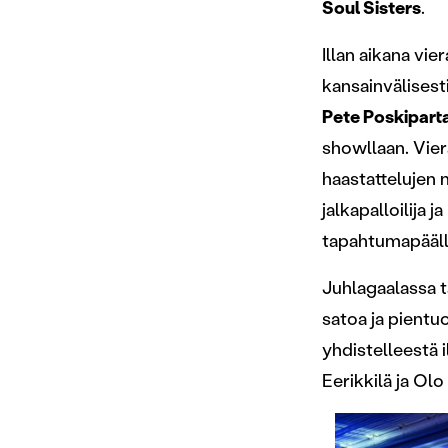
Soul Sisters
.
Illan aikana vie
kansainvälisesti
Pete Poskipart
showllaan. Vier
haastattelujen 
jalkapalloilija j
tapahtumapääl
Juhlagaalassa t
satoa ja pientuo
yhdistelleestä i
Eerikkilä ja Ol