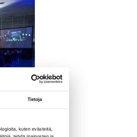
Tietoja
ogioita, kuten evästeitä,
ältöjä, tehdä mainosten ja