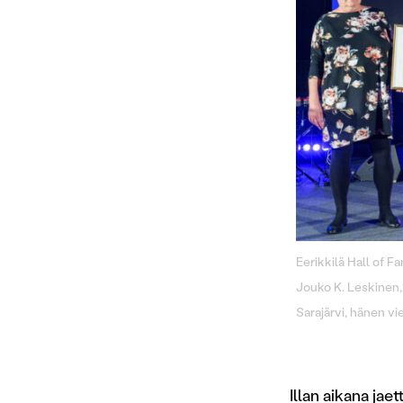
Eerikkilä Hall of F
Jouko K. Leskinen,
Sarajärvi, hänen v
Illan aikana jae