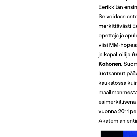
Eerikkilän ensi
Se voidaan anta
merkittävästi Ee
opettaja ja apul
viisi MM-hopea
jalkapalloilija
A
Kohonen
, Suo
luotsannut pää
kaukalossa kuin 
maailmanmestar
esimerkillisenä
vuonna 2011 pe
Akatemian enti