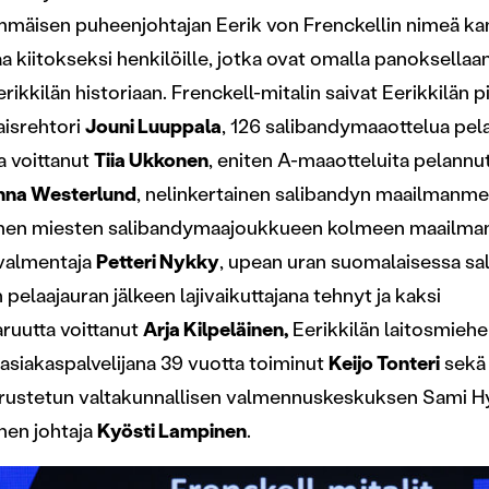
mmäisen puheenjohtajan Eerik von Frenckellin nimeä kan
a kiitokseksi henkilöille, jotka ovat omalla panoksellaa
rikkilän historiaan. Frenckell-mitalin saivat Eerikkilän p
aisrehtori
Jouni Luuppala
, 126 salibandymaaottelua pel
a voittanut
Tiia Ukkonen
, eniten A-maaotteluita pelann
nna Westerlund
, nelinkertainen salibandyn maailmanme
men miesten salibandymaajoukkueen kolmeen maailma
valmentaja
Petteri Nykky
, upean uran suomalaisessa sal
pelaajauran jälkeen lajivaikuttajana tehnyt ja kaksi
uutta voittanut
Arja Kilpeläinen,
Eerikkilän laitosmiehe
 asiakaspalvelijana 39 vuotta toiminut
Keijo Tonteri
sekä 
rustetun valtakunnallisen valmennuskeskuksen Sami H
nen johtaja
Kyösti Lampinen
.