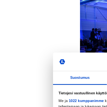
Suostumus
Tietojesi vastuullinen käyttö
Me ja
1022 kumppanimme
k
75-vuotiasta Eerikk
tallentamaan ja lukemaan tieto