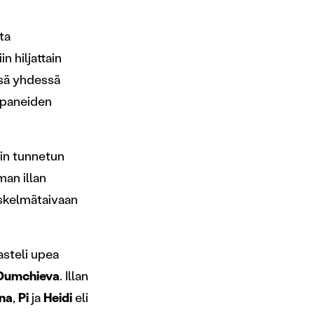
ta
n hiljattain
sä yhdessä
ppaneiden
kin tunnetun
an illan
iskelmätaivaan
asteli upea
 Dumchieva
. Illan
na
,
Pi
ja
Heidi
eli