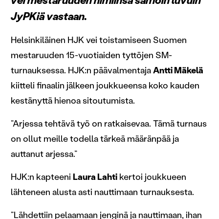
vei mestaruuden nimiinsä samoin luvuin
JyPKiä vastaan.
Helsinkiläinen HJK vei toistamiseen Suomen
mestaruuden 15-vuotiaiden tyttöjen SM-
turnauksessa. HJK:n päävalmentaja
Antti Mäkelä
kiitteli finaalin jälkeen joukkueensa koko kauden
kestänyttä hienoa sitoutumista.
”Arjessa tehtävä työ on ratkaisevaa. Tämä turnaus
on ollut meille todella tärkeä määränpää ja
auttanut arjessa.”
HJK:n kapteeni
Laura Lahti
kertoi joukkueen
lähteneen alusta asti nauttimaan turnauksesta.
”Lähdettiin pelaamaan jenginä ja nauttimaan, ihan