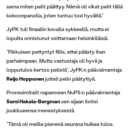
sama miten pelit päättyy. Nämä oli vikat pelit tällä
kokoonpanolla, joten tuntuu tosi hyvältä.”
JyPK tuli finaaliin kovalla sykkeellä, mutta ei
lopulta onnistunut voittamaan helsinkiläisiä.
”Pikkuisen pettyntyt fiilis, ettei päästy ihan
parhaimpaan. Mutta vastustaja oli hyvä ja
lopputulos kertoo pelistä”, JyPK:n päävalmentaja
Reijo Hopponen
jutteli pelin päätyttyä.
Pronssimitalit napanneen NuPS:n päävalmentaja
Sami Hakala-Bergman
sen sijaan iloitsi
joukkueensa menestyksestä.
”Tämä oli meille pienenä seurana huikea tulos.