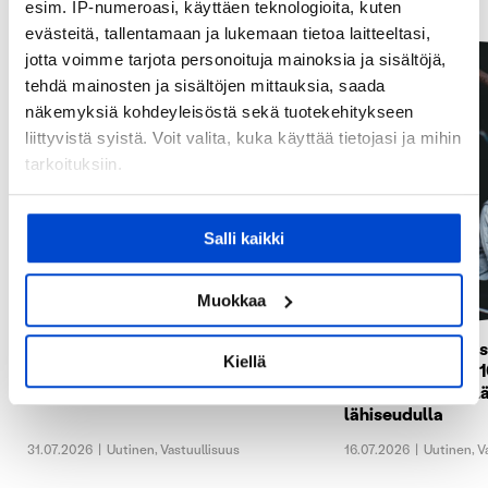
esim. IP-numeroasi, käyttäen teknologioita, kuten
evästeitä, tallentamaan ja lukemaan tietoa laitteeltasi,
jotta voimme tarjota personoituja mainoksia ja sisältöjä,
tehdä mainosten ja sisältöjen mittauksia, saada
näkemyksiä kohdeyleisöstä sekä tuotekehitykseen
liittyvistä syistä. Voit valita, kuka käyttää tietojasi ja mihin
tarkoituksiin.
Jos sallit, haluamme myös tehdä seuraavia:
Salli kaikki
Kerätä tietoja maantieteellisestä sijainnistasi,
mahdollisesti muutaman metrin tarkkuudella
Tunnistaa laitteesi skannaamalla sen
Muokkaa
ominaispiirteitä aktiivisesti (sormenjäljen
Eerikkilän Sustainable Travel
Kesälomatekemist
muodostaminen)
Kiellä
Finland -merkille jatkoa
budjetilla. Katso 1
Lue lisää siitä, miten henkilötietojasi käsitellään ja miten
elämystä Eerikkilä
voit määrittää asetuksesi
tiedot-osiossa
. Voit muuttaa
lähiseudulla
suostumustasi tai peruuttaa sen milloin vain
31.07.2026
|
Uutinen
,
Vastuullisuus
16.07.2026
|
Uutinen
,
V
evästeilmoituksessa.