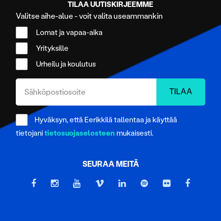
TILAA UUTISKIRJEEMME
Valitse aihe-alue - voit valita useammankin
Lomat ja vapaa-aika
Yrityksille
Urheilu ja koulutus
Hyväksyn, että Eerikkilä tallentaa ja käyttää
tietojani
tietosuojaselosteen
mukaisesti.
SEURAA MEITÄ