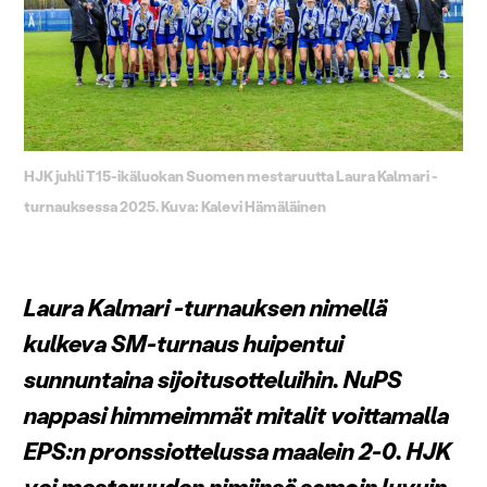
HJK juhli T15-ikäluokan Suomen mestaruutta Laura Kalmari -
turnauksessa 2025. Kuva: Kalevi Hämäläinen
Laura Kalmari -turnauksen nimellä
kulkeva SM-turnaus huipentui
sunnuntaina sijoitusotteluihin. NuPS
nappasi himmeimmät mitalit voittamalla
EPS:n pronssiottelussa maalein 2-0. HJK