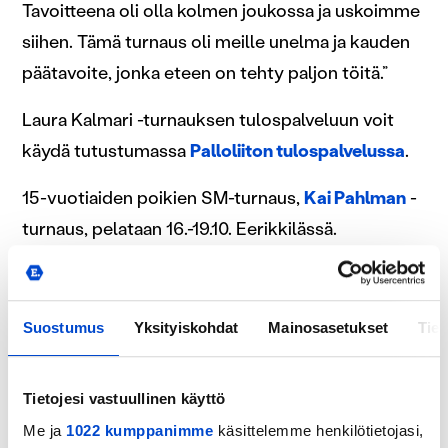
Tavoitteena oli olla kolmen joukossa ja uskoimme
siihen. Tämä turnaus oli meille unelma ja kauden
päätavoite, jonka eteen on tehty paljon töitä.”
Laura Kalmari -turnauksen tulospalveluun voit
käydä tutustumassa
Palloliiton tulospalvelussa
.
15-vuotiaiden poikien SM-turnaus,
Kai Pahlman
-
turnaus, pelataan 16.-19.10. Eerikkilässä.
Suostumus
Yksityiskohdat
Mainosasetukset
Tiet
Aiheeseen liittyviä
kirjoituksia
Tietojesi vastuullinen käyttö
Me ja
1022 kumppanimme
käsittelemme henkilötietojasi,