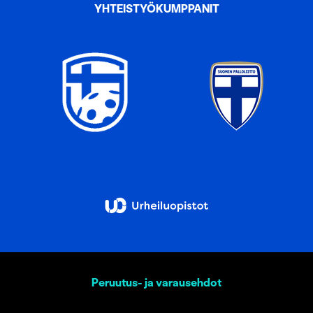
YHTEISTYÖKUMPPANIT
Peruutus- ja varausehdot