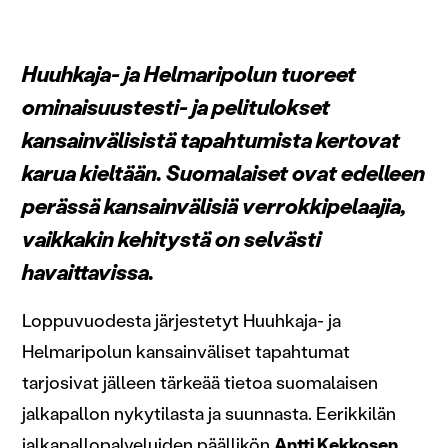
Huuhkaja- ja Helmaripolun tuoreet
ominaisuustesti- ja pelitulokset
kansainvälisistä tapahtumista kertovat
karua kieltään. Suomalaiset ovat edelleen
perässä kansainvälisiä verrokkipelaajia,
vaikkakin kehitystä on selvästi
havaittavissa.
Loppuvuodesta järjestetyt Huuhkaja- ja
Helmaripolun kansainväliset tapahtumat
tarjosivat jälleen tärkeää tietoa suomalaisen
jalkapallon nykytilasta ja suunnasta. Eerikkilän
jalkapallopalveluiden päällikön
Antti Kekkosen