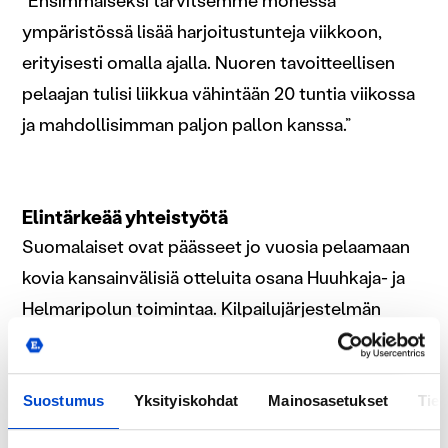
”Ensimmäiseksi tarvitsemme monessa
ympäristössä lisää harjoitustunteja viikkoon,
erityisesti omalla ajalla. Nuoren tavoitteellisen
pelaajan tulisi liikkua vähintään 20 tuntia viikossa
ja mahdollisimman paljon pallon kanssa.”
Elintärkeää yhteistyötä
Suomalaiset ovat päässeet jo vuosia pelaamaan
kovia kansainvälisiä otteluita osana Huuhkaja- ja
Helmaripolun toimintaa. Kilpailujärjestelmän
kautta tiensä kv-tapahtumiin raivanneet
suomalaisjoukkueet pääsevät otteluiden lisäksi
myös hyödyntämän kerättyä dataa ja vertaamaan
Suostumus
Yksityiskohdat
Mainosasetukset
Tiet
sitä kansainväliseen tasoon sekä luomaan omia