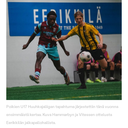
Poikien U17 Huuhkajaliigan tapahtuma järjestettiin tänä vuonna
ensimmäistä kertaa. Kuva Hammarbyn ja Vitessen ottelusta
Eerikkilän jalkapallohallista.