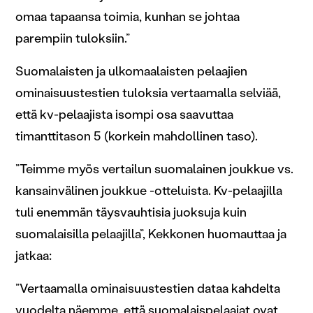
omaa tapaansa toimia, kunhan se johtaa
parempiin tuloksiin.”
Suomalaisten ja ulkomaalaisten pelaajien
ominaisuustestien tuloksia vertaamalla selviää,
että kv-pelaajista isompi osa saavuttaa
timanttitason 5 (korkein mahdollinen taso).
”Teimme myös vertailun suomalainen joukkue vs.
kansainvälinen joukkue -otteluista. Kv-pelaajilla
tuli enemmän täysvauhtisia juoksuja kuin
suomalaisilla pelaajilla”, Kekkonen huomauttaa ja
jatkaa:
”Vertaamalla ominaisuustestien dataa kahdelta
vuodelta näemme, että suomalaispelaajat ovat