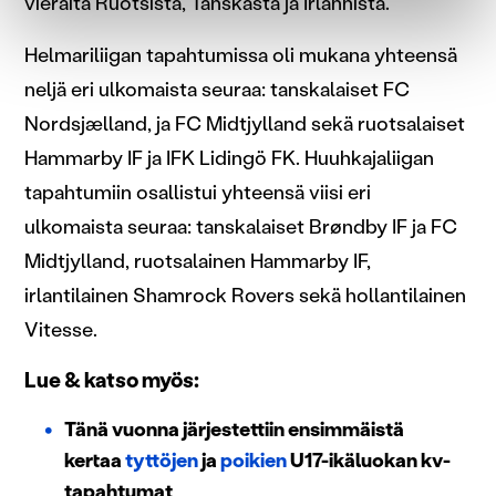
vieraita Ruotsista, Tanskasta ja Irlannista.
suostumustasi tai peruuttaa sen milloin vain
evästeilmoituksessa.
Helmariliigan tapahtumissa oli mukana yhteensä
neljä eri ulkomaista seuraa: tanskalaiset FC
Käytämme evästeitä tarjoamamme sisällön ja mainosten
Nordsjælland, ja FC Midtjylland sekä ruotsalaiset
räätälöimiseen, sosiaalisen median ominaisuuksien
Hammarby IF ja IFK Lidingö FK. Huuhkajaliigan
tukemiseen ja kävijämäärämme analysoimiseen. Lisäksi
jaamme sosiaalisen median, mainosalan ja analytiikka-
tapahtumiin osallistui yhteensä viisi eri
alan kumppaneillemme tietoja siitä, miten käytät
ulkomaista seuraa: tanskalaiset Brøndby IF ja FC
sivustoamme. Kumppanimme voivat yhdistää näitä
Midtjylland, ruotsalainen Hammarby IF,
tietoja muihin tietoihin, joita olet antanut heille tai joita on
kerätty, kun olet käyttänyt heidän palvelujaan.
irlantilainen Shamrock Rovers sekä hollantilainen
Vitesse.
Lue & katso myös:
Tänä vuonna järjestettiin ensimmäistä
kertaa
tyttöjen
ja
poikien
U17-ikäluokan kv-
tapahtumat