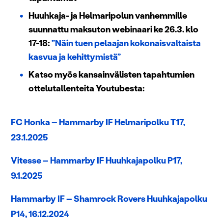
Huuhkaja- ja Helmaripolun vanhemmille
suunnattu maksuton webinaari ke 26.3. klo
17-18:
”Näin tuen pelaajan kokonaisvaltaista
kasvua ja kehittymistä”
Katso myös kansainvälisten tapahtumien
ottelutallenteita Youtubesta:
FC Honka – Hammarby IF Helmaripolku T17,
23.1.2025
Vitesse – Hammarby IF Huuhkajapolku P17,
9.1.2025
Hammarby IF – Shamrock Rovers Huuhkajapolku
P14, 16.12.2024