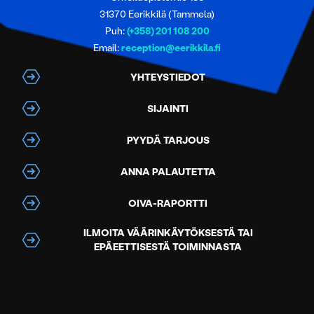
31370 Eerikkilä (Tammela)
Puh:
(+358) 201 108 200
Email:
reception@eerikkila.fi
YHTEYSTIEDOT
SIJAINTI
PYYDÄ TARJOUS
ANNA PALAUTETTA
OIVA-RAPORTTI
ILMOITA VÄÄRINKÄYTÖKSESTÄ TAI
EPÄEETTISESTÄ TOIMINNASTA