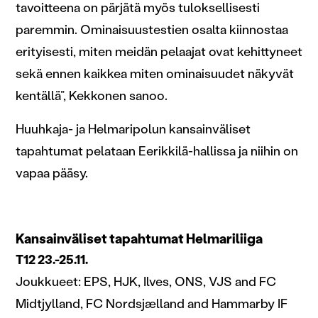
tavoitteena on pärjätä myös tuloksellisesti
paremmin. Ominaisuustestien osalta kiinnostaa
erityisesti, miten meidän pelaajat ovat kehittyneet
sekä ennen kaikkea miten ominaisuudet näkyvät
kentällä”, Kekkonen sanoo.
Huuhkaja- ja Helmaripolun kansainväliset
tapahtumat pelataan Eerikkilä-hallissa ja niihin on
vapaa pääsy.
Kansainväliset tapahtumat Helmariliiga
T12 23.-25.11.
Joukkueet: EPS, HJK, Ilves, ONS, VJS and FC
Midtjylland, FC Nordsjælland and Hammarby IF