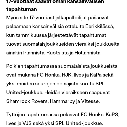
17-vuotiaat saavat oman kansainvälisen
tietoja muihin tietoihin, joita olet antanut heille tai joita on
tapahtuman
kerätty, kun olet käyttänyt heidän palvelujaan.
Myös alle 17-vuotiaat jalkapalloilijat pääsevät
pelaamaan kansainvälisiä otteluita Eerikkilässä,
kun tammikuussa järjestettävät tapahtumat
tuovat suomalaisjoukkueiden vieraiksi joukkueita
ainakin Irlannista, Ruotsista ja Hollannista.
Poikien tapahtumassa suomalaisista joukkueista
ovat mukana FC Honka, HJK, Ilves ja KäPa sekä
yksi muiden seurojen pelaajista koottu SPL
United-joukkue. Heidän vieraikseen saapuvat
Shamrock Rovers, Hammarby ja Vitesse.
Tyttöjen tapahtumassa pelaavat FC Honka, KuPS,
Ilves ja VJS sekä yksi SPL United-joukkue.