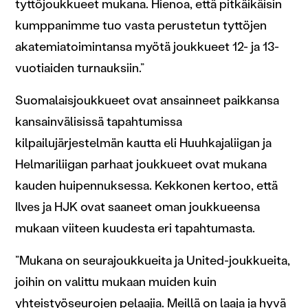
tyttöjoukkueet mukana. Hienoa, että pitkäikäisin
kumppanimme tuo vasta perustetun tyttöjen
akatemiatoimintansa myötä joukkueet 12- ja 13-
vuotiaiden turnauksiin.”
Suomalaisjoukkueet ovat ansainneet paikkansa
kansainvälisissä tapahtumissa
kilpailujärjestelmän kautta eli Huuhkajaliigan ja
Helmariliigan parhaat joukkueet ovat mukana
kauden huipennuksessa. Kekkonen kertoo, että
Ilves ja HJK ovat saaneet oman joukkueensa
mukaan viiteen kuudesta eri tapahtumasta.
”Mukana on seurajoukkueita ja United-joukkueita,
joihin on valittu mukaan muiden kuin
yhteistyöseurojen pelaajia. Meillä on laaja ja hyvä