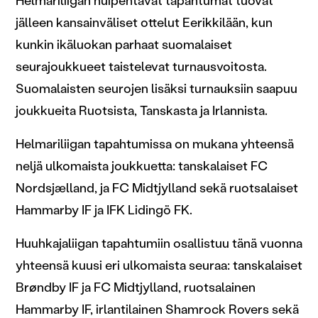
Helmariliigan huipentavat tapahtumat tuovat
jälleen kansainväliset ottelut Eerikkilään, kun
kunkin ikäluokan parhaat suomalaiset
seurajoukkueet taistelevat turnausvoitosta.
Suomalaisten seurojen lisäksi turnauksiin saapuu
joukkueita Ruotsista, Tanskasta ja Irlannista.
Helmariliigan tapahtumissa on mukana yhteensä
neljä ulkomaista joukkuetta: tanskalaiset FC
Nordsjælland, ja FC Midtjylland sekä ruotsalaiset
Hammarby IF ja IFK Lidingö FK.
Huuhkajaliigan tapahtumiin osallistuu tänä vuonna
yhteensä kuusi eri ulkomaista seuraa: tanskalaiset
Brøndby IF ja FC Midtjylland, ruotsalainen
Hammarby IF, irlantilainen Shamrock Rovers sekä