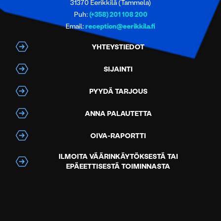
31370 Eerikkilä (Tammela)
Puh:
(+358) 201 108 200
Email:
reception@eerikkila.fi
YHTEYSTIEDOT
SIJAINTI
PYYDÄ TARJOUS
ANNA PALAUTETTA
OIVA-RAPORTTI
ILMOITA VÄÄRINKÄYTÖKSESTÄ TAI
EPÄEETTISESTÄ TOIMINNASTA