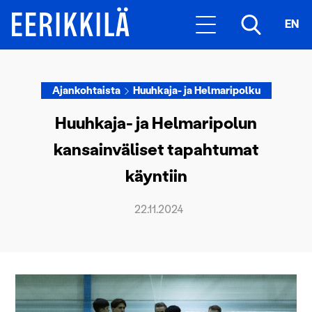
EN
Ajankohtaista
Huuhkaja- ja Helmaripolku
Huuhkaja- ja Helmaripolun
kansainväliset tapahtumat
käyntiin
22.11.2024