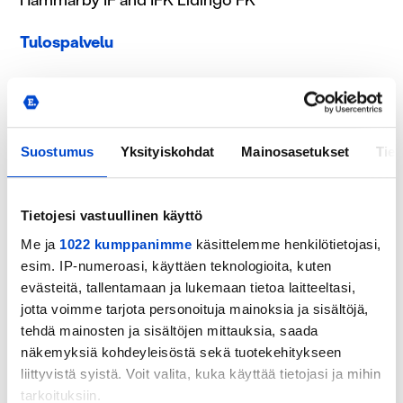
Tulospalvelu
Kansainväliset tapahtumat Huuhkajaliiga
P12 18.-20.12.
Suostumus
Yksityiskohdat
Mainosasetukset
Tiet
Joukkueet: HJK, Ilves, TPS, PPJ, RCDE, SJK and
Brøndby IF, FC Midtjylland, Hammarby IF &
Tietojesi vastuullinen käyttö
Shamrock Rovers
Me ja
1022 kumppanimme
käsittelemme henkilötietojasi,
esim. IP-numeroasi, käyttäen teknologioita, kuten
Tulospalvelu
evästeitä, tallentamaan ja lukemaan tietoa laitteeltasi,
jotta voimme tarjota personoituja mainoksia ja sisältöjä,
tehdä mainosten ja sisältöjen mittauksia, saada
näkemyksiä kohdeyleisöstä sekä tuotekehitykseen
P13 20.-22.11.
liittyvistä syistä. Voit valita, kuka käyttää tietojasi ja mihin
Joukkueet: FC Honka, Ilves, PPJ, OLS, K3 SPL
tarkoituksiin.