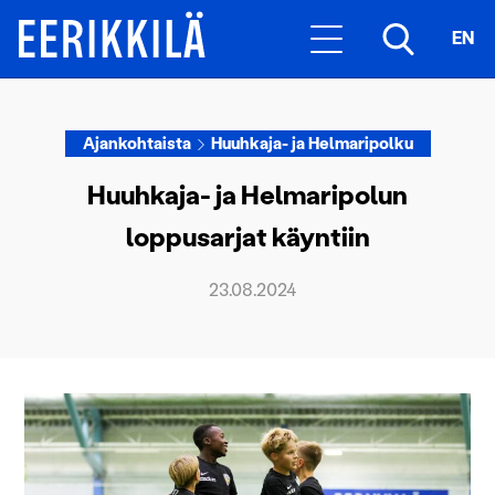
EN
Ajankohtaista
Huuhkaja- ja Helmaripolku
Huuhkaja- ja Helmaripolun
loppusarjat käyntiin
23.08.2024