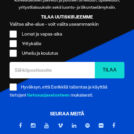
korkeatasoiset palvelut ja puitteet urheiluun, opiskeluun,
yritystilaisuuksiin sekä luonto- ja liikuntaelämyksiin.
TILAA UUTISKIRJEEMME
Valitse aihe-alue - voit valita useammankin
Lomat ja vapaa-aika
Yrityksille
Urheilu ja koulutus
Hyväksyn, että Eerikkilä tallentaa ja käyttää
tietojani
tietosuojaselosteen
mukaisesti.
SEURAA MEITÄ