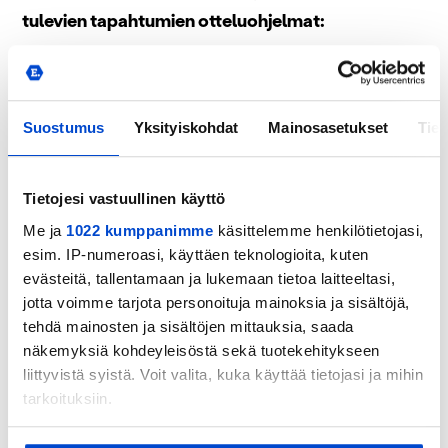
tulevien tapahtumien otteluohjelmat:
Huuhkajaliiga P11
Huuhkajaliiga P12
Huuhkajaliiga P13
Suostumus
Yksityiskohdat
Mainosasetukset
Tiet
Huuhkajaliiga P14
Helmariliiga T11
Tietojesi vastuullinen käyttö
Helmariliiga T12
Me ja
1022 kumppanimme
käsittelemme henkilötietojasi,
Helmariliiga T13
esim. IP-numeroasi, käyttäen teknologioita, kuten
evästeitä, tallentamaan ja lukemaan tietoa laitteeltasi,
Helmariliiga T14
jotta voimme tarjota personoituja mainoksia ja sisältöjä,
tehdä mainosten ja sisältöjen mittauksia, saada
näkemyksiä kohdeyleisöstä sekä tuotekehitykseen
liittyvistä syistä. Voit valita, kuka käyttää tietojasi ja mihin
tarkoituksiin.
Aiheeseen liittyviä
Jos sallit, haluamme myös tehdä seuraavia: