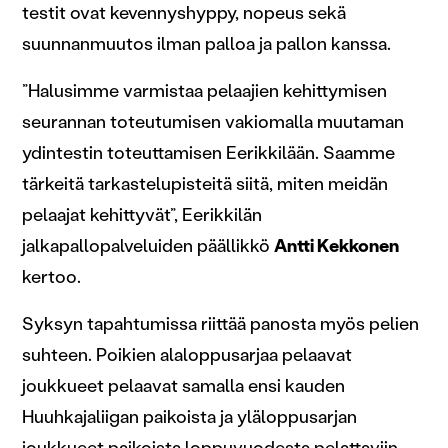
testit ovat kevennyshyppy, nopeus sekä
suunnanmuutos ilman palloa ja pallon kanssa.
”Halusimme varmistaa pelaajien kehittymisen
seurannan toteutumisen vakiomalla muutaman
ydintestin toteuttamisen Eerikkilään. Saamme
tärkeitä tarkastelupisteitä siitä, miten meidän
pelaajat kehittyvät”, Eerikkilän
jalkapallopalveluiden päällikkö
Antti Kekkonen
kertoo.
Syksyn tapahtumissa riittää panosta myös pelien
suhteen. Poikien alaloppusarjaa pelaavat
joukkueet pelaavat samalla ensi kauden
Huuhkajaliigan paikoista ja yläloppusarjan