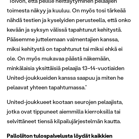
”Toivon, että pelille heittäytyminen pelaajien
toimesta näkyy ja kuuluu. On myös tosi tärkeää
nähdä testien ja kyselyiden perusteella, että onko
kevään ja syksyn välissä tapahtunut kehitystä.
Pääsemme juttelemaan valmentajien kanssa,
miksi kehitystä on tapahtunut tai miksi ehkä ei
ole. On myös mukavaa päästä näkemään,
minkälaisia yksittäisiä pelaajia 13–14-vuotiaiden
United-joukkueiden kanssa saapuu ja miten he
pelaavat yhteen tapahtumassa.”
United-joukkueet kootaan seurojen pelaajista,
jotka ovat tippuneet aiemmilla kierroksilla tai
selvittäneet tiensä kilpailujärjestelmän kautta.
Palloliiton tulospalvelusta löydät kaikkien