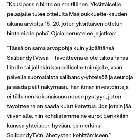
”Kausipassin hinta on maltillinen. Yksittäiselle
pelaajalle tulee otteluita Maajoukkuetie-kauden
aikana arviolta 15–20, joten yksittäisen ottelun
hinta ei ole paha”, Ojala perustelee ja jatkaa:
”Tässä on sama arvopohja kuin ylipäätänsä
SalibandyTV:ssä – tavoitteena ei ole takoa rahaa
liitolle tai jollekin kaupalliselle toimijalle, vaan
palvella suomalaista salibandy-yhteisöä ja seuroja
ja saada pelit näkymään. Ihan ilman investointeja
ei tällainen kokonaisuus nouse pystyyn, joten
tavoitteena on saada kulut katettua. Jos jotain jää
viivan alle, niin kohdistamme ne eurot Eerikkilän
kanssa yhteiseen hyvään, esimerkiksi
SalibandyTV:n lähetysten kehittämiseen.”