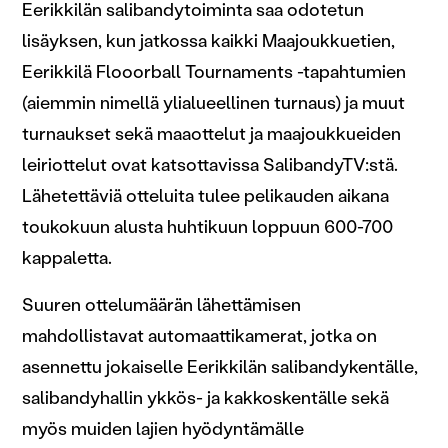
Eerikkilän salibandytoiminta saa odotetun
lisäyksen, kun jatkossa kaikki Maajoukkuetien,
Eerikkilä Flooorball Tournaments -tapahtumien
(aiemmin nimellä ylialueellinen turnaus) ja muut
turnaukset sekä maaottelut ja maajoukkueiden
leiriottelut ovat katsottavissa SalibandyTV:stä.
Lähetettäviä otteluita tulee pelikauden aikana
toukokuun alusta huhtikuun loppuun 600-700
kappaletta.
Suuren ottelumäärän lähettämisen
mahdollistavat automaattikamerat, jotka on
asennettu jokaiselle Eerikkilän salibandykentälle,
salibandyhallin ykkös- ja kakkoskentälle sekä
myös muiden lajien hyödyntämälle