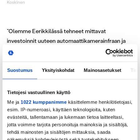
Koskinen
”Olemme Eerikkilässä tehneet mittavat
investoinnit uuteen automaattikamerainfraan ja
on mahtavaa, että Maajoukkuetien ja muiden
turnausten ottelut saadaan nyt SalibandyTV:n
kautta kaikkien katsottaviksi. Investoinnin
Suostumus
Yksityiskohdat
Mainosasetukset
Tiet
taustalla on tärkein strateginen tehtävämme:
luoda kasvavaa arvoa ydinasiakkaillemme eli
Tietojesi vastuullinen käyttö
jalkapallo-, futsal- ja salibandy-yhteisöille.
Me ja
1022 kumppanimme
käsittelemme henkilötietojasi,
Automaattikameroiden mahdollistamat
esim. IP-numeroasi, käyttäen teknologioita, kuten
evästeitä, tallentamaan ja lukemaan tietoa laitteeltasi,
loppukuluttaja- ja analytiikkapalvelut ovat osa
jotta voimme tarjota personoituja mainoksia ja sisältöjä,
tätä toimintaa”, Eerikkilän tuotejohtaja
Tommi
tehdä mainosten ja sisältöjen mittauksia, saada
Aaltonen
kommentoi.
näkemyksiä kohdeyleisöstä sekä tuotekehitykseen