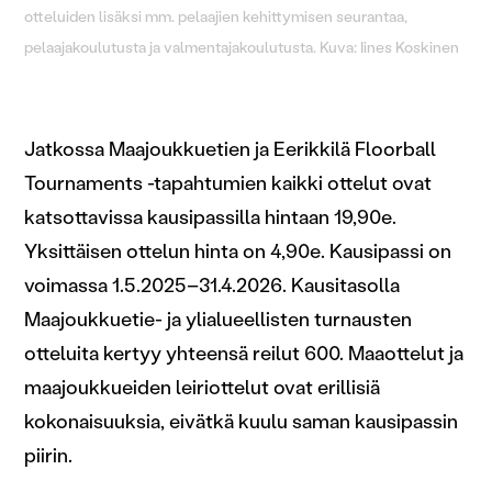
otteluiden lisäksi mm. pelaajien kehittymisen seurantaa,
pelaajakoulutusta ja valmentajakoulutusta. Kuva: Iines Koskinen
Jatkossa Maajoukkuetien ja Eerikkilä Floorball
Tournaments -tapahtumien kaikki ottelut ovat
katsottavissa kausipassilla hintaan 19,90e.
Yksittäisen ottelun hinta on 4,90e. Kausipassi on
voimassa 1.5.2025–31.4.2026. Kausitasolla
Maajoukkuetie- ja ylialueellisten turnausten
otteluita kertyy yhteensä reilut 600. Maaottelut ja
maajoukkueiden leiriottelut ovat erillisiä
kokonaisuuksia, eivätkä kuulu saman kausipassin
piirin.