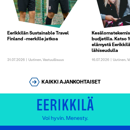
Eerikkilän Sustainable Travel
Kesälomatekemist
Finland -merkille jatkoa
budjetilla. Katso 1
elämystä Eerikkilä
lähiseudulla
31.07.2026
|
Uutinen
,
Vastuullisuus
16.07.2026
|
Uutinen
,
V
KAIKKI AJANKOHTAISET