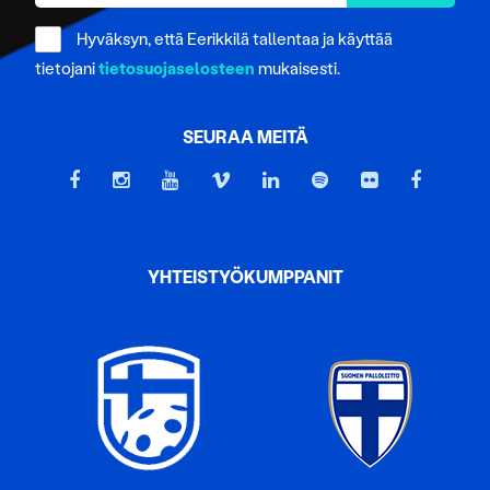
Hyväksyn, että Eerikkilä tallentaa ja käyttää
tietojani
tietosuojaselosteen
mukaisesti.
SEURAA MEITÄ
YHTEISTYÖKUMPPANIT