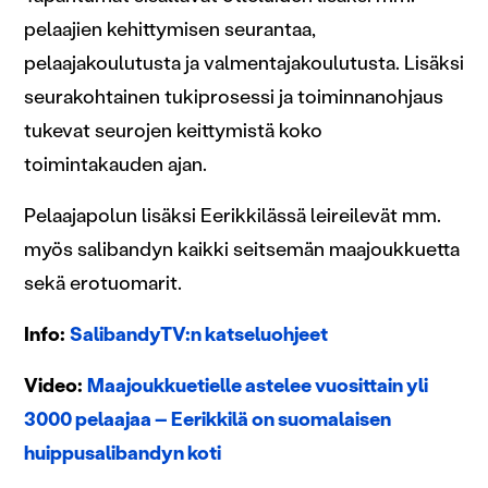
alan kumppaneillemme tietoja siitä, miten käytät
pelaajien kehittymisen seurantaa,
sivustoamme. Kumppanimme voivat yhdistää näitä
pelaajakoulutusta ja valmentajakoulutusta. Lisäksi
tietoja muihin tietoihin, joita olet antanut heille tai joita on
kerätty, kun olet käyttänyt heidän palvelujaan.
seurakohtainen tukiprosessi ja toiminnanohjaus
tukevat seurojen keittymistä koko
toimintakauden ajan.
Pelaajapolun lisäksi Eerikkilässä leireilevät mm.
myös salibandyn kaikki seitsemän maajoukkuetta
sekä erotuomarit.
Info:
SalibandyTV:n katseluohjeet
Video:
Maajoukkuetielle astelee vuosittain yli
3000 pelaajaa – Eerikkilä on suomalaisen
huippusalibandyn koti