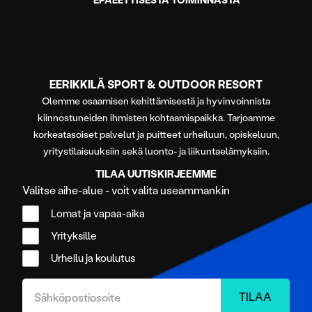
EERIKKILÄ SPORT & OUTDOOR RESORT
Olemme osaamisen kehittämisestä ja hyvinvoinnista
kiinnostuneiden ihmisten kohtaamispaikka. Tarjoamme
korkeatasoiset palvelut ja puitteet urheiluun, opiskeluun,
yritystilaisuuksiin sekä luonto- ja liikuntaelämyksiin.
TILAA UUTISKIRJEEMME
Valitse aihe-alue - voit valita useammankin
Lomat ja vapaa-aika
Yrityksille
Urheilu ja koulutus