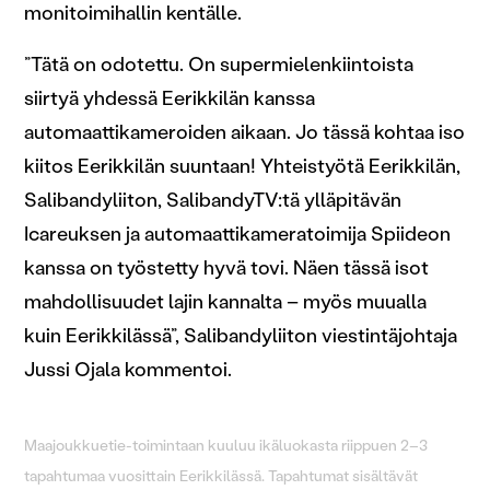
monitoimihallin kentälle.
”Tätä on odotettu. On supermielenkiintoista
siirtyä yhdessä Eerikkilän kanssa
automaattikameroiden aikaan. Jo tässä kohtaa iso
kiitos Eerikkilän suuntaan! Yhteistyötä Eerikkilän,
Salibandyliiton, SalibandyTV:tä ylläpitävän
Icareuksen ja automaattikameratoimija Spiideon
kanssa on työstetty hyvä tovi. Näen tässä isot
mahdollisuudet lajin kannalta – myös muualla
kuin Eerikkilässä”, Salibandyliiton viestintäjohtaja
Jussi Ojala kommentoi.
Maajoukkuetie-toimintaan kuuluu ikäluokasta riippuen 2–3
tapahtumaa vuosittain Eerikkilässä. Tapahtumat sisältävät