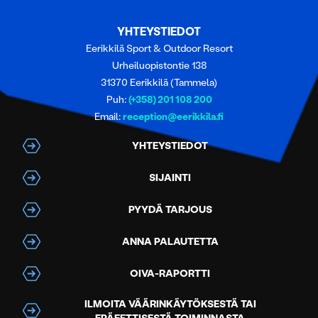
YHTEYSTIEDOT
Eerikkilä Sport & Outdoor Resort
Urheiluopistontie 138
31370 Eerikkilä (Tammela)
Puh:
(+358) 201 108 200
Email:
reception@eerikkila.fi
YHTEYSTIEDOT
SIJAINTI
PYYDÄ TARJOUS
ANNA PALAUTETTA
OIVA-RAPORTTI
ILMOITA VÄÄRINKÄYTÖKSESTÄ TAI
EPÄEETTISESTÄ TOIMINNASTA