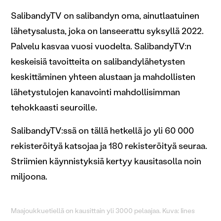
SalibandyTV on salibandyn oma, ainutlaatuinen
lähetysalusta, joka on lanseerattu syksyllä 2022.
Palvelu kasvaa vuosi vuodelta. SalibandyTV:n
keskeisiä tavoitteita on salibandylähetysten
keskittäminen yhteen alustaan ja mahdollisten
lähetystulojen kanavointi mahdollisimman
tehokkaasti seuroille.
SalibandyTV:ssä on tällä hetkellä jo yli 60 000
rekisteröityä katsojaa ja 180 rekisteröityä seuraa.
Striimien käynnistyksiä kertyy kausitasolla noin
miljoona.
Maajoukkuetiellä on kausittain yli 3000 pelaajaa. Kuva: Iines