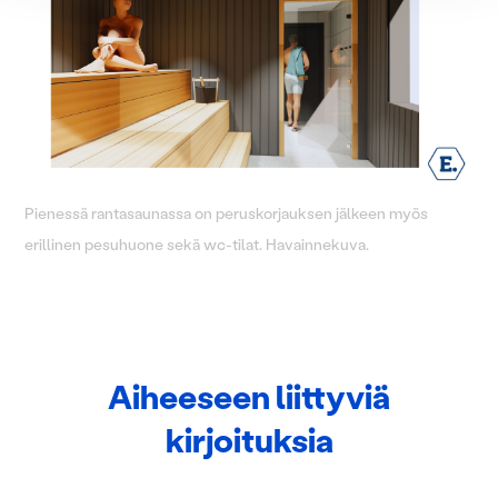
Käytämme evästeitä tarjoamamme sisällön ja mainosten
räätälöimiseen, sosiaalisen median ominaisuuksien
tukemiseen ja kävijämäärämme analysoimiseen. Lisäksi
jaamme sosiaalisen median, mainosalan ja analytiikka-
alan kumppaneillemme tietoja siitä, miten käytät
sivustoamme. Kumppanimme voivat yhdistää näitä
tietoja muihin tietoihin, joita olet antanut heille tai joita on
kerätty, kun olet käyttänyt heidän palvelujaan.
Pienessä rantasaunassa on peruskorjauksen jälkeen myös
erillinen pesuhuone sekä wc-tilat. Havainnekuva.
Aiheeseen liittyviä
kirjoituksia