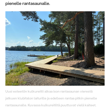
pienelle rantasaunalle.
Uusi esteetön kulkureitti alkaa ison rantasaunan vierestä
jatkuen klubitalon laiturille ja edelleen rantaa pitkin pienelle
rantasaunalle. Kuvassa kulkureitiltä puuttuvat vielä kaiteet.