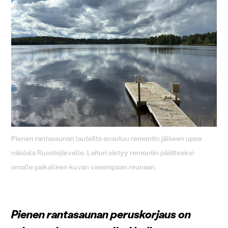
Pienen rantasaunan lauteilta avautuu remontin jälkeen upea
näköala Ruostejärvelle. Laituri siirtyy remontin päätteeksi
omalle paikalleen kuvan vasempaan reunaan.
Pienen rantasaunan peruskorjaus on