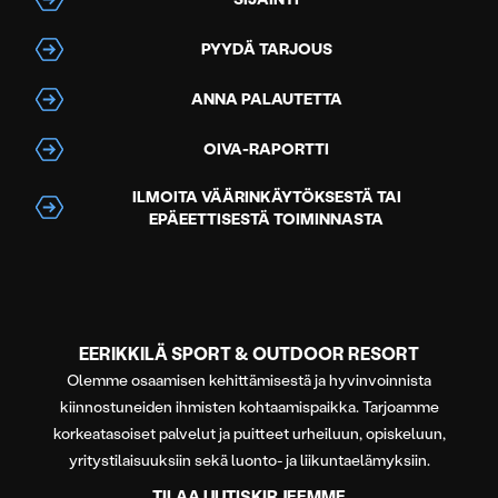
PYYDÄ TARJOUS
ANNA PALAUTETTA
OIVA-RAPORTTI
ILMOITA VÄÄRINKÄYTÖKSESTÄ TAI
EPÄEETTISESTÄ TOIMINNASTA
EERIKKILÄ SPORT & OUTDOOR RESORT
Olemme osaamisen kehittämisestä ja hyvinvoinnista
kiinnostuneiden ihmisten kohtaamispaikka. Tarjoamme
korkeatasoiset palvelut ja puitteet urheiluun, opiskeluun,
yritystilaisuuksiin sekä luonto- ja liikuntaelämyksiin.
TILAA UUTISKIRJEEMME