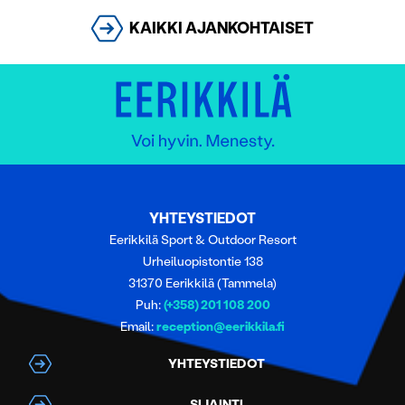
KAIKKI AJANKOHTAISET
YHTEYSTIEDOT
Eerikkilä Sport & Outdoor Resort
Urheiluopistontie 138
31370 Eerikkilä (Tammela)
Puh:
(+358) 201 108 200
Email:
reception@eerikkila.fi
YHTEYSTIEDOT
SIJAINTI