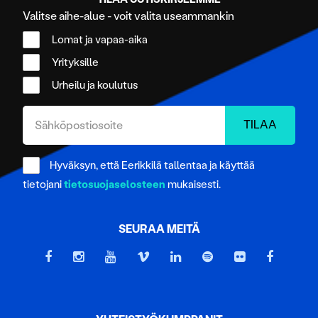
Valitse aihe-alue - voit valita useammankin
Lomat ja vapaa-aika
Yrityksille
Urheilu ja koulutus
Hyväksyn, että Eerikkilä tallentaa ja käyttää
tietojani
tietosuojaselosteen
mukaisesti.
SEURAA MEITÄ