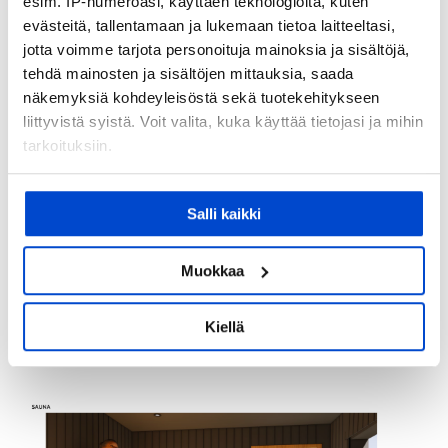
esim. IP-numeroasi, käyttäen teknologioita, kuten
evästeitä, tallentamaan ja lukemaan tietoa laitteeltasi,
jotta voimme tarjota personoituja mainoksia ja sisältöjä,
tehdä mainosten ja sisältöjen mittauksia, saada
näkemyksiä kohdeyleisöstä sekä tuotekehitykseen
liittyvistä syistä. Voit valita, kuka käyttää tietojasi ja mihin
tarkoituksiin.
Jos sallit, haluamme myös tehdä seuraavia:
Salli kaikki
Kerätä tietoja maantieteellisestä sijainnistasi,
mahdollisesti muutaman metrin tarkkuudella
Tunnistaa laitteesi skannaamalla sen
Muokkaa
ominaispiirteitä aktiivisesti (sormenjäljen
muodostaminen)
Kiellä
Ulkoa päin kuvattuna saunarakennus näyttää jo lähes valmiilta ja
Lue lisää siitä, miten henkilötietojasi käsitellään ja miten
hyvin samanlaiselta, joskin isommalta, vanhaan verrattuna.
voit määrittää asetuksesi
tiedot-osiossa
. Voit muuttaa
suostumustasi tai peruuttaa sen milloin vain
evästeilmoituksessa.