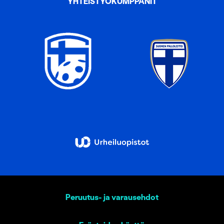
YHTEISTYÖKUMPPANIT
Peruutus- ja varausehdot