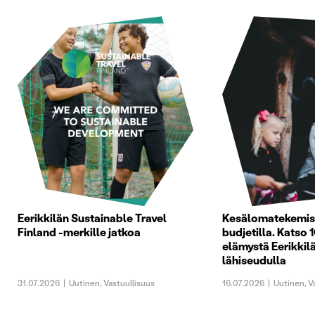
Eerikkilän Sustainable Travel
Kesälomatekemist
Finland -merkille jatkoa
budjetilla. Katso 1
elämystä Eerikkilä
lähiseudulla
31.07.2026
|
Uutinen
,
Vastuullisuus
16.07.2026
|
Uutinen
,
V