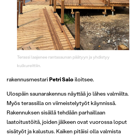
Terassi laajenee rantasaunan päätyyn ja yhdistyy
kulkureittiin.
rakennusmestari
Petri Salo
iloitsee.
Ulospäin saunarakennus näyttää jo lähes valmiilta.
Myös terassilla on viimeistelytyöt käynnissä.
Rakennuksen sisällä tehdään parhaillaan
laatoitustöitä, joiden jälkeen ovat vuorossa loput
sisätyöt ja kalustus. Kaiken pitäisi olla valmista