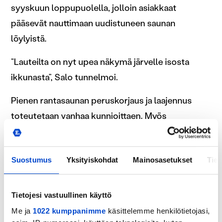
syyskuun loppupuolella, jolloin asiakkaat
pääsevät nauttimaan uudistuneen saunan
löylyistä.
”Lauteilta on nyt upea näkymä järvelle isosta
ikkunasta”, Salo tunnelmoi.
Pienen rantasaunan peruskorjaus ja laajennus
toteutetaan vanhaa kunnioittaen. Myös
värimaailma säilyy vanhan saunan kaltaisena.
Rantasaunan peruskorjauksesta vastaa
Suostumus
Yksityiskohdat
Mainosasetukset
Tiet
forssalainen rakennusliike Laatu-JJ Rakennus Oy.
Tietojesi vastuullinen käyttö
Me ja
1022 kumppanimme
käsittelemme henkilötietojasi,