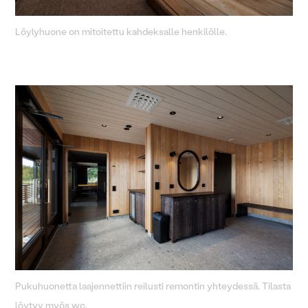
Löylyhuone on mitoitettu kahdeksalle henkilölle.
Pukuhuonetta laajennettiin reilusti remontin yhteydessä. Tilasta
löytyy myös wc.