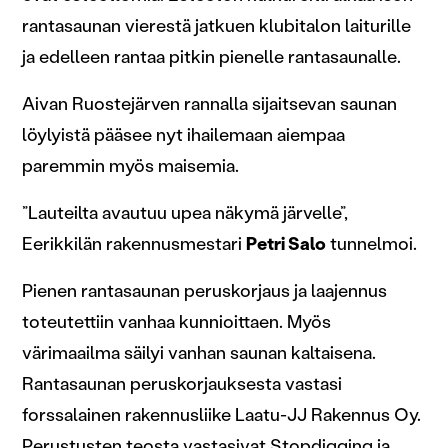
rantasaunan vierestä jatkuen klubitalon laiturille
ja edelleen rantaa pitkin pienelle rantasaunalle.
Aivan Ruostejärven rannalla sijaitsevan saunan
löylyistä pääsee nyt ihailemaan aiempaa
paremmin myös maisemia.
”Lauteilta avautuu upea näkymä järvelle”,
Eerikkilän rakennusmestari
Petri Salo
tunnelmoi.
Pienen rantasaunan peruskorjaus ja laajennus
toteutettiin vanhaa kunnioittaen. Myös
värimaailma säilyi vanhan saunan kaltaisena.
Rantasaunan peruskorjauksesta vastasi
forssalainen rakennusliike Laatu-JJ Rakennus Oy.
Perustusten teosta vastasivat Stopdigging ja