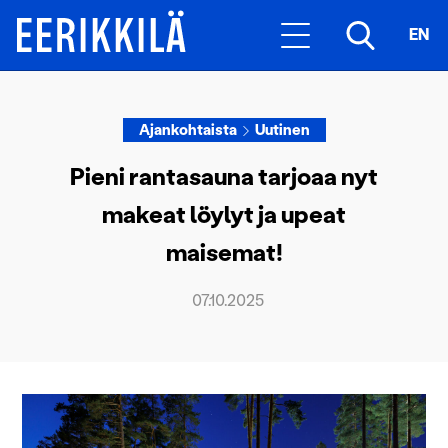
EN
Ajankohtaista
Uutinen
Pieni rantasauna tarjoaa nyt
makeat löylyt ja upeat
maisemat!
07.10.2025