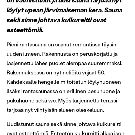
on valmistunut ja uusi sauna tarjoaa nyt
löylyt upean järvimaiseman kera. Sauna
sekä sinne johtava kulkureitti ovat
esteettömiä.
Pieni rantasauna on saanut remontissa täysin
uuden ilmeen. Rakennusta on peruskorjattu ja
laajennettu lähes puolet aiempaa suuremmaksi.
Rakennuksessa on nyt neliöitä vajaat 50.
Kahdeksalle hengelle mitoitetun löylyhuoneen
lisäksi rantasaunassa on erillinen pesuhuone ja
pukuhuone sekä wc. Myös laajennettu terassi
tarjoaa nyt viihtyisän alueen oleskeluun.
Uudistunut sauna sekä sinne johtava kulkureitti
ovat esteettömiä. Esteetön kulkureitti alkaa ison