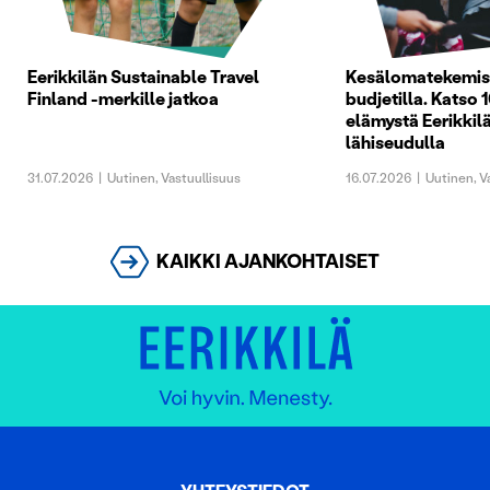
Eerikkilän Sustainable Travel
Kesälomatekemist
Finland -merkille jatkoa
budjetilla. Katso 1
elämystä Eerikkilä
lähiseudulla
31.07.2026
|
Uutinen
,
Vastuullisuus
16.07.2026
|
Uutinen
,
V
KAIKKI AJANKOHTAISET