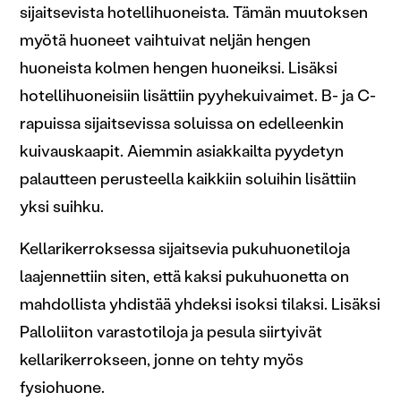
sijaitsevista hotellihuoneista. Tämän muutoksen
myötä huoneet vaihtuivat neljän hengen
huoneista kolmen hengen huoneiksi. Lisäksi
hotellihuoneisiin lisättiin pyyhekuivaimet. B- ja C-
rapuissa sijaitsevissa soluissa on edelleenkin
kuivauskaapit. Aiemmin asiakkailta pyydetyn
palautteen perusteella kaikkiin soluihin lisättiin
yksi suihku.
Kellarikerroksessa sijaitsevia pukuhuonetiloja
laajennettiin siten, että kaksi pukuhuonetta on
mahdollista yhdistää yhdeksi isoksi tilaksi. Lisäksi
Palloliiton varastotiloja ja pesula siirtyivät
kellarikerrokseen, jonne on tehty myös
fysiohuone.