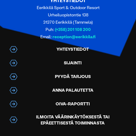
YHTEYSTIEDOT
Eerikkilä Sport & Outdoor Resort
Urheiluopistontie 138
31370 Eerikkilä (Tammela)
Puh:
(+358) 201 108 200
Email:
reception@eerikkila.fi
YHTEYSTIEDOT
SIJAINTI
PYYDÄ TARJOUS
ANNA PALAUTETTA
OIVA-RAPORTTI
ILMOITA VÄÄRINKÄYTÖKSESTÄ TAI
EPÄEETTISESTÄ TOIMINNASTA