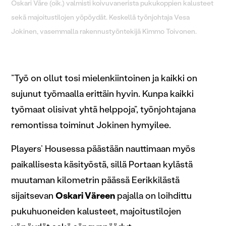
Oskari Väre (oik.) valmisti koivuvanerista pukukoppien kalusteet
sekä majoitustilojen yöpöydät. Keskellä työnjohtaja Vesa
Jokinen, vasemmalla rakennustyöntekijä Kimmo Toivonen.
”Työ on ollut tosi mielenkiintoinen ja kaikki on
sujunut työmaalla erittäin hyvin. Kunpa kaikki
työmaat olisivat yhtä helppoja”, työnjohtajana
remontissa toiminut Jokinen hymyilee.
Players’ Housessa päästään nauttimaan myös
paikallisesta käsityöstä, sillä Portaan kylästä
muutaman kilometrin päässä Eerikkilästä
sijaitsevan
Oskari Väreen
pajalla on loihdittu
pukuhuoneiden kalusteet, majoitustilojen