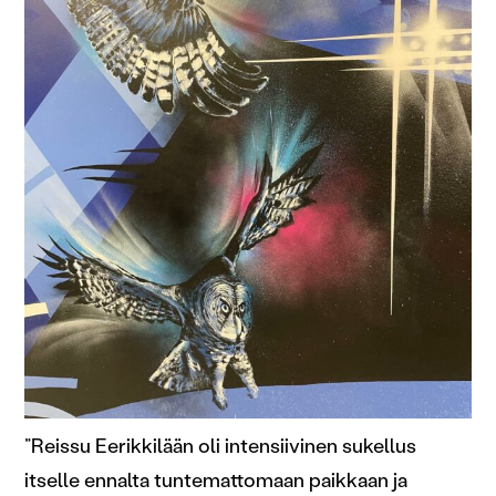
sivustoamme. Kumppanimme voivat yhdistää näitä
tietoja muihin tietoihin, joita olet antanut heille tai joita on
kerätty, kun olet käyttänyt heidän palvelujaan.
”Reissu Eerikkilään oli intensiivinen sukellus
itselle ennalta tuntemattomaan paikkaan ja