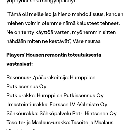
yöpöydät sekä sängynpäädyt.
”Tämä oli meille iso ja hieno mahdollisuus, kahden
miehen voimin olemme nämä kalusteet tehneet.
Ne on tehty käyttöä varten, myöhemmin sitten
nähdään miten ne kestävät”, Väre nauraa.
Players’ Housen remontin toteutuksesta
vastasivat:
Rakennus- /pääurakoitsija: Humppilan
Putkiasennus Oy
Putkiurakka: Humppilan Putkiasennus Oy
Ilmastointiurakka: Forssan LVI-Valmiste Oy
Sähköurakka: Sähköpalvelu Petri Hintsanen Oy
Tasoite- ja Maalaus-urakka: Tasoite ja Maalaus