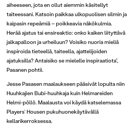
aiheeseen, jota en ollut aiemmin käsitellyt
taiteessani. Katsoin paikkaa ulkopuolisen silmin ja
kaipasin repeämiä – poikkeavia näkökulmia.
Herää ajatus tai ensireaktio: onko kaiken liityttävä
jalkapalloon ja urheiluun? Voisiko nuoria mieliä
inspiroida tieteellä, taiteella, ajattelijoiden
ajatuksilla? Antaisiko se mielelle inspiraatiota”,
Pasanen pohtii.
Jesse Pasasen maalaukseen pääsivät lopulta niin
Huuhkajien Bubi-huuhkaja kuin Helmareiden
Helmi-pöllö. Maalausta voi käydä katselemassa
Players’ Housen pukuhuonekäytävällä
kellarikerroksessa.