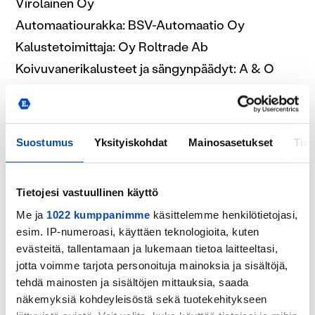
Virolainen Oy
Automaatiourakka: BSV-Automaatio Oy
Kalustetoimittaja: Oy Roltrade Ab
Koivuvanerikalusteet ja sängynpäädyt: A & O
Design Oy
Kyltit, opasteet ja teippaukset: Mainossatama Oy
Suostumus
Yksityiskohdat
Mainosasetukset
Tiet
Maalaus pukukoppikäytävällä
Tietojesi vastuullinen käyttö
Me ja
1022 kumppanimme
käsittelemme henkilötietojasi,
esim. IP-numeroasi, käyttäen teknologioita, kuten
evästeitä, tallentamaan ja lukemaan tietoa laitteeltasi,
jotta voimme tarjota personoituja mainoksia ja sisältöjä,
tehdä mainosten ja sisältöjen mittauksia, saada
näkemyksiä kohdeyleisöstä sekä tuotekehitykseen