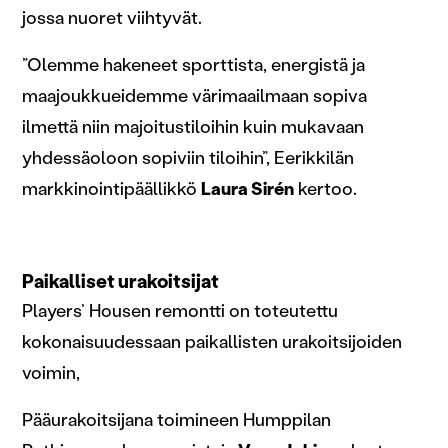
jossa nuoret viihtyvät.
”Olemme hakeneet sporttista, energistä ja
maajoukkueidemme värimaailmaan sopiva
ilmettä niin majoitustiloihin kuin mukavaan
yhdessäoloon sopiviin tiloihin”, Eerikkilän
markkinointipäällikkö
Laura Sirén
kertoo.
Paikalliset urakoitsijat
Players’ Housen remontti on toteutettu
kokonaisuudessaan paikallisten urakoitsijoiden
voimin,
Pääurakoitsijana toimineen Humppilan