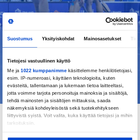
Suostumus
Yksityiskohdat
Mainosasetukset
Tiet
Tietojesi vastuullinen käyttö
Me ja
1022 kumppanimme
käsittelemme henkilötietojasi,
esim. IP-numeroasi, käyttäen teknologioita, kuten
evästeitä, tallentamaan ja lukemaan tietoa laitteeltasi,
jotta voimme tarjota personoituja mainoksia ja sisältöjä,
tehdä mainosten ja sisältöjen mittauksia, saada
näkemyksiä kohdeyleisöstä sekä tuotekehitykseen
liittyvistä syistä. Voit valita, kuka käyttää tietojasi ja mihin
tarkoituksiin.
Aiheeseen liittyviä
kirjoituksia
Jos sallit, haluamme myös tehdä seuraavia: