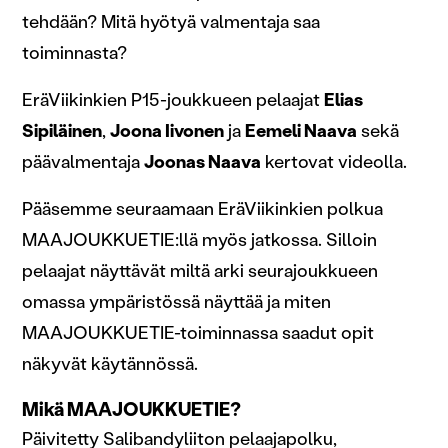
tehdään? Mitä hyötyä valmentaja saa
toiminnasta?
EräViikinkien P15-joukkueen pelaajat
Elias
Sipiläinen
,
Joona Iivonen
ja
Eemeli Naava
sekä
päävalmentaja
Joonas Naava
kertovat videolla.
Pääsemme seuraamaan EräViikinkien polkua
MAAJOUKKUETIE:llä myös jatkossa. Silloin
pelaajat näyttävät miltä arki seurajoukkueen
omassa ympäristössä näyttää ja miten
MAAJOUKKUETIE-toiminnassa saadut opit
näkyvät käytännössä.
Mikä MAAJOUKKUETIE?
Päivitetty Salibandyliiton pelaajapolku,