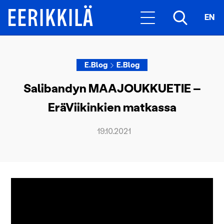
EN
E.Blog
E.Blog
Salibandyn MAAJOUKKUETIE –
EräViikinkien matkassa
19.10.2021