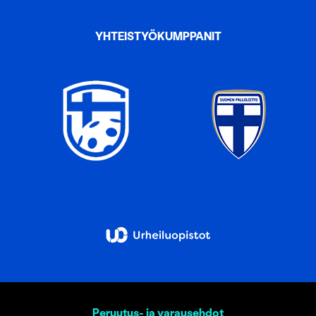
YHTEISTYÖKUMPPANIT
Peruutus- ja varausehdot