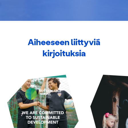
alan kumppaneillemme tietoja siitä, miten käytät
sivustoamme. Kumppanimme voivat yhdistää näitä
tietoja muihin tietoihin, joita olet antanut heille tai joita on
kerätty, kun olet käyttänyt heidän palvelujaan.
Aiheeseen liittyviä
kirjoituksia