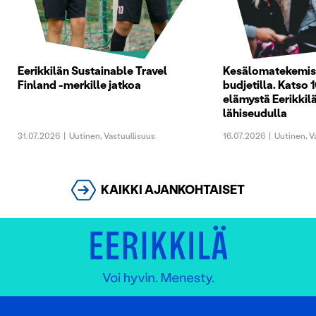
Eerikkilän Sustainable Travel
Kesälomatekemist
Finland -merkille jatkoa
budjetilla. Katso 1
elämystä Eerikkilä
lähiseudulla
31.07.2026
|
Uutinen
,
Vastuullisuus
16.07.2026
|
Uutinen
,
V
KAIKKI AJANKOHTAISET