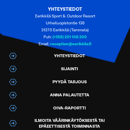
YHTEYSTIEDOT
Eerikkilä Sport & Outdoor Resort
Urheiluopistontie 138
31370 Eerikkilä (Tammela)
Puh:
(+358) 201 108 200
Email:
reception@eerikkila.fi
YHTEYSTIEDOT
SIJAINTI
PYYDÄ TARJOUS
ANNA PALAUTETTA
OIVA-RAPORTTI
ILMOITA VÄÄRINKÄYTÖKSESTÄ TAI
EPÄEETTISESTÄ TOIMINNASTA