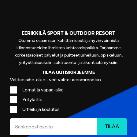
EERIKKILÄ SPORT & OUTDOOR RESORT
Olemme osaamisen kehittämisestä ja hyvinvoinnista
kiinnostuneiden ihmisten kohtaamispaikka. Tarjoamme
korkeatasoiset palvelut ja puitteet urheiluun, opiskeluun,
yritystilaisuuksiin sekä luonto- ja liikuntaelämyksiin.
TILAA UUTISKIRJEEMME
Valitse aihe-alue - voit valita useammankin
Lomat ja vapaa-aika
Yrityksille
Urheilu ja koulutus