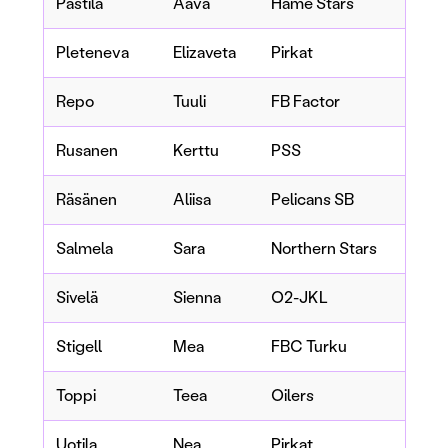
Pastila
Aava
Häme Stars
Pleteneva
Elizaveta
Pirkat
Repo
Tuuli
FB Factor
Rusanen
Kerttu
PSS
Räsänen
Aliisa
Pelicans SB
Salmela
Sara
Northern Stars
Sivelä
Sienna
O2-JKL
Stigell
Mea
FBC Turku
Toppi
Teea
Oilers
Uotila
Nea
Pirkat