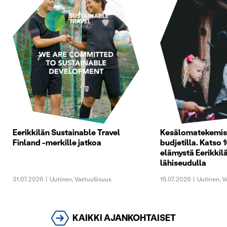
Eerikkilän Sustainable Travel
Kesälomatekemist
Finland -merkille jatkoa
budjetilla. Katso 1
elämystä Eerikkilä
lähiseudulla
31.07.2026
|
Uutinen
,
Vastuullisuus
16.07.2026
|
Uutinen
,
V
KAIKKI AJANKOHTAISET