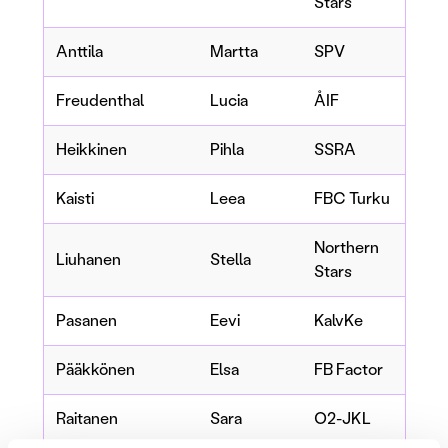
Stars
Anttila
Martta
SPV
Freudenthal
Lucia
ÅIF
Heikkinen
Pihla
SSRA
Kaisti
Leea
FBC Turku
Northern
Liuhanen
Stella
Stars
Pasanen
Eevi
KalvKe
Pääkkönen
Elsa
FB Factor
Raitanen
Sara
O2-JKL