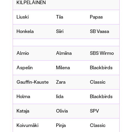
KILPELÄINEN
Liuski
Tiia
Papas
Honkela
Siiri
SB Vaasa
Almio
Almiina
SBS Wirmo
Aspelin
Milena
Blackbirds
Gauffin-Kauste
Zara
Classic
Holma
Iida
Blackbirds
Kataja
Olivia
SPV
Koivumäki
Pinja
Classic