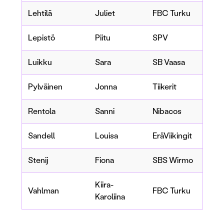
Lehtilä
Juliet
FBC Turku
Lepistö
Piitu
SPV
Luikku
Sara
SB Vaasa
Pylväinen
Jonna
Tiikerit
Rentola
Sanni
Nibacos
Sandell
Louisa
EräViikingit
Stenij
Fiona
SBS Wirmo
Kiira-
Vahlman
FBC Turku
Karoliina