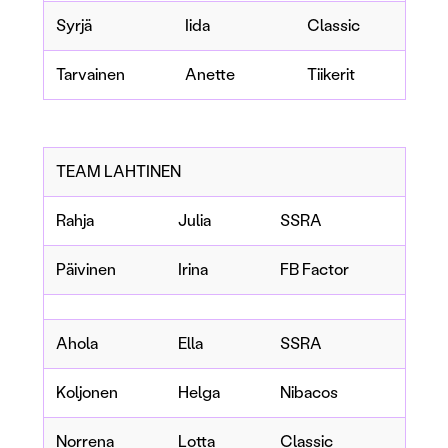
Syrjä
Iida
Classic
Tarvainen
Anette
Tiikerit
TEAM LAHTINEN
Rahja
Julia
SSRA
Päivinen
Irina
FB Factor
Ahola
Ella
SSRA
Koljonen
Helga
Nibacos
Norrena
Lotta
Classic