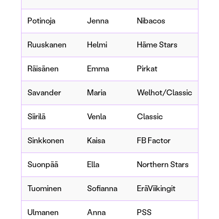
Potinoja
Jenna
Nibacos
Ruuskanen
Helmi
Häme Stars
Räisänen
Emma
Pirkat
Savander
Maria
Welhot/Classic
Siirilä
Venla
Classic
Sinkkonen
Kaisa
FB Factor
Suonpää
Ella
Northern Stars
Tuominen
Sofianna
EräViikingit
Ulmanen
Anna
PSS