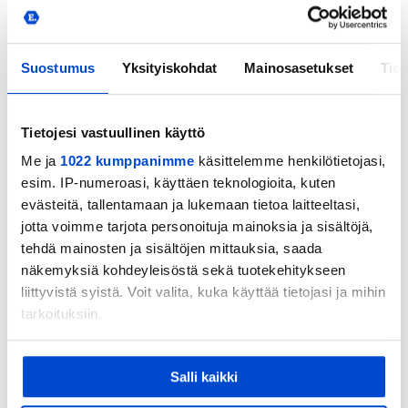
Rantasuo
Sara
SSRA
Rinne
Neea
Classic
Suostumus
Yksityiskohdat
Mainosasetukset
Tiet
Torkkel
Emma
EräViikingit
Tietojesi vastuullinen käyttö
Häme
Me ja
1022 kumppanimme
käsittelemme henkilötietojasi,
Turkki
Venla
Stars
esim. IP-numeroasi, käyttäen teknologioita, kuten
evästeitä, tallentamaan ja lukemaan tietoa laitteeltasi,
Vainio
Viola
FBC Turku
jotta voimme tarjota personoituja mainoksia ja sisältöjä,
tehdä mainosten ja sisältöjen mittauksia, saada
Häme
näkemyksiä kohdeyleisöstä sekä tuotekehitykseen
Öhman
Jasmin
Stars
liittyvistä syistä. Voit valita, kuka käyttää tietojasi ja mihin
tarkoituksiin.
Jos sallit, haluamme myös tehdä seuraavia:
TEAM LYHYKÄINEN
Salli kaikki
Kerätä tietoja maantieteellisestä sijainnistasi,
mahdollisesti muutaman metrin tarkkuudella