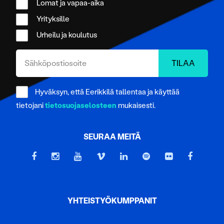
Lomat ja vapaa-aika
Yrityksille
Urheilu ja koulutus
Hyväksyn, että Eerikkilä tallentaa ja käyttää
tietojani
tietosuojaselosteen
mukaisesti.
SEURAA MEITÄ
YHTEISTYÖKUMPPANIT