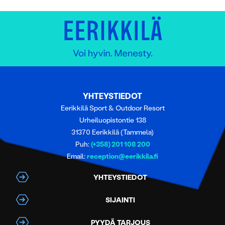
YHTEYSTIEDOT
Eerikkilä Sport & Outdoor Resort
Urheiluopistontie 138
31370 Eerikkilä (Tammela)
Puh:
(+358) 201 108 200
Email:
reception@eerikkila.fi
YHTEYSTIEDOT
SIJAINTI
PYYDÄ TARJOUS