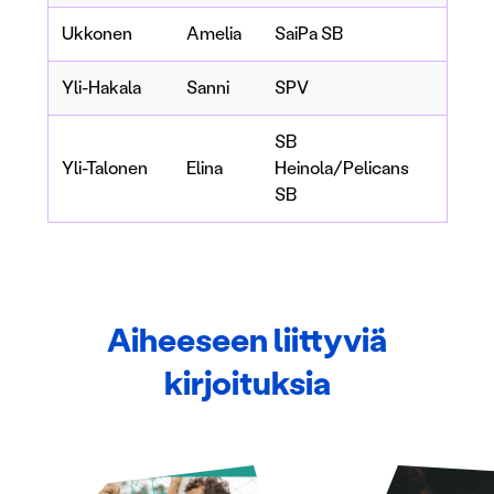
Ukkonen
Amelia
SaiPa SB
Yli-Hakala
Sanni
SPV
SB
Yli-Talonen
Elina
Heinola/Pelicans
SB
Aiheeseen liittyviä
kirjoituksia