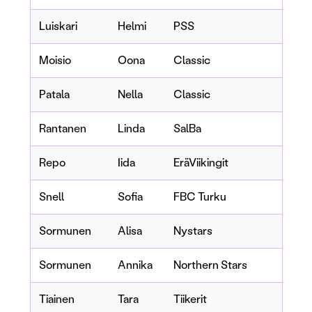
Luiskari
Helmi
PSS
Moisio
Oona
Classic
Patala
Nella
Classic
Rantanen
Linda
SalBa
Repo
Iida
EräViikingit
Snell
Sofia
FBC Turku
Sormunen
Alisa
Nystars
Sormunen
Annika
Northern Stars
Tiainen
Tara
Tiikerit