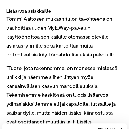
Lisäarvoa asiakkaille
Tommi Aaltosen mukaan tulon tavoitteena on
vauhdittaa uuden MyE.Way-palvelun
käyttöönottoa sen kaikille olemassa oleville
asiakasryhmille sekä kartoittaa muita
potentiaalisia käyttömahdollisuuksia palvelulle.
”Tuote, jota rakennamme, on monessa mielessä
uniikki ja näemme siihen liittyen myös
kansainvälisen kasvun mahdollisuuksia.
Tekemisemme keskiössä on luoda lisäarvoa
ydinasiakkaillemme eli jalkapallolle, futsalille ja
salibandylle, mutta näiden lisäksi kiinnostusta
ovat osoittaneet muutkin lajit. Lisäksi