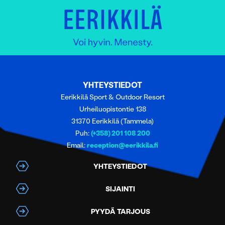
YHTEYSTIEDOT
Eerikkilä Sport & Outdoor Resort
Urheiluopistontie 138
31370 Eerikkilä (Tammela)
Puh:
(+358) 201 108 200
Email:
reception@eerikkila.fi
YHTEYSTIEDOT
SIJAINTI
PYYDÄ TARJOUS