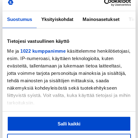
järjestelmässä on potentiaalia skaalautua
tuotteeksi myös huippu-urheilun ulkopuolisille
Suostumus
Yksityiskohdat
Mainosasetukset
Tiet
asiakasryhmille. Skaalautuminen ja
kansainvälistyminen edellyttävät kuitenkin vielä
lisäpanostuksia tuotteistamiseen”, Aaltonen
Tietojesi vastuullinen käyttö
selventää.
Me ja
1022 kumppanimme
käsittelemme henkilötietojasi,
esim. IP-numeroasi, käyttäen teknologioita, kuten
Eerikkilän MyE.Way-tietopalvelua kehitetään
evästeitä, tallentamaan ja lukemaan tietoa laitteeltasi,
yhteistyössä Suomen Palloliiton, Suomen
jotta voimme tarjota personoituja mainoksia ja sisältöjä,
tehdä mainosten ja sisältöjen mittauksia, saada
Salibandyliiton ja Turun ammattikorkeakoulun
näkemyksiä kohdeyleisöstä sekä tuotekehitykseen
kanssa. Tietopalvelun uusi versio on jo otettu
liittyvistä syistä. Voit valita, kuka käyttää tietojasi ja mihin
käyttöön osassa asiakasryhmiä.
tarkoituksiin.
”Olemme nyt lähestymässä sitä pistettä, että
Jos sallit, haluamme myös tehdä seuraavia:
Salli kaikki
pääsemme vanhasta järjestelmästä eroon ja
Kerätä tietoja maantieteellisestä sijainnistasi,
mahdollisesti muutaman metrin tarkkuudella
kaikki asiakkaat pääsevät käyttämään uutta