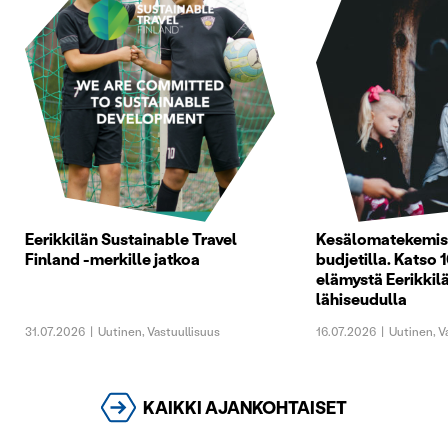
Eerikkilän Sustainable Travel
Kesälomatekemist
Finland -merkille jatkoa
budjetilla. Katso 1
elämystä Eerikkilä
lähiseudulla
31.07.2026
|
Uutinen
,
Vastuullisuus
16.07.2026
|
Uutinen
,
V
KAIKKI AJANKOHTAISET