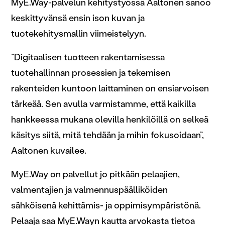
MyE.Way-palvelun kehitystyössä Aaltonen sanoo
keskittyvänsä ensin ison kuvan ja
tuotekehitysmallin viimeistelyyn.
”Digitaalisen tuotteen rakentamisessa
tuotehallinnan prosessien ja tekemisen
rakenteiden kuntoon laittaminen on ensiarvoisen
tärkeää. Sen avulla varmistamme, että kaikilla
hankkeessa mukana olevilla henkilöillä on selkeä
käsitys siitä, mitä tehdään ja mihin fokusoidaan”,
Aaltonen kuvailee.
MyE.Way on palvellut jo pitkään pelaajien,
valmentajien ja valmennuspäälliköiden
sähköisenä kehittämis- ja oppimisympäristönä.
Pelaaja saa MyE.Wayn kautta arvokasta tietoa