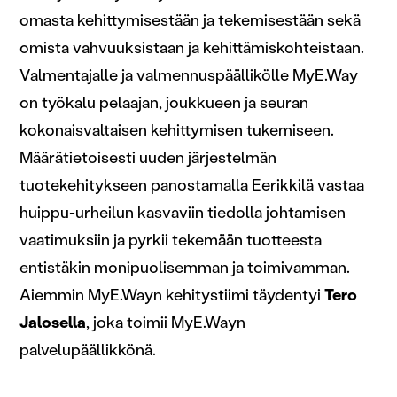
omasta kehittymisestään ja tekemisestään sekä
omista vahvuuksistaan ja kehittämiskohteistaan.
Valmentajalle ja valmennuspäällikölle MyE.Way
on työkalu pelaajan, joukkueen ja seuran
kokonaisvaltaisen kehittymisen tukemiseen.
Määrätietoisesti uuden järjestelmän
tuotekehitykseen panostamalla Eerikkilä vastaa
huippu-urheilun kasvaviin tiedolla johtamisen
vaatimuksiin ja pyrkii tekemään tuotteesta
entistäkin monipuolisemman ja toimivamman.
Aiemmin MyE.Wayn kehitystiimi täydentyi
Tero
Jalosella
, joka toimii MyE.Wayn
palvelupäällikkönä.