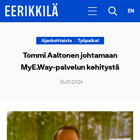
EN
Ajankohtaista
Työpaikat
Tommi Aaltonen johtamaan
MyE.Way-palvelun kehitystä
24.01.2024