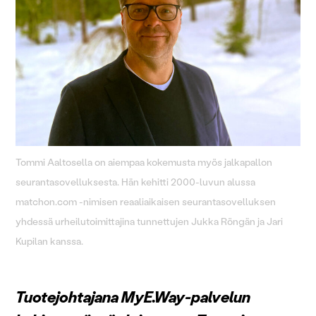
Tommi Aaltosella on aiempaa kokemusta myös jalkapallon
seurantasovelluksesta. Hän kehitti 2000-luvun alussa
matchon.com -nimisen reaaliaikaisen seurantasovelluksen
yhdessä urheilutoimittajina tunnettujen Jukka Röngän ja Jari
Kupilan kanssa.
Tuotejohtajana MyE.Way-palvelun