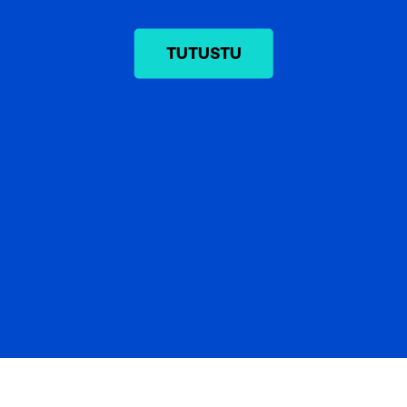
kerätty, kun olet käyttänyt heidän palvelujaan.
TUTUSTU