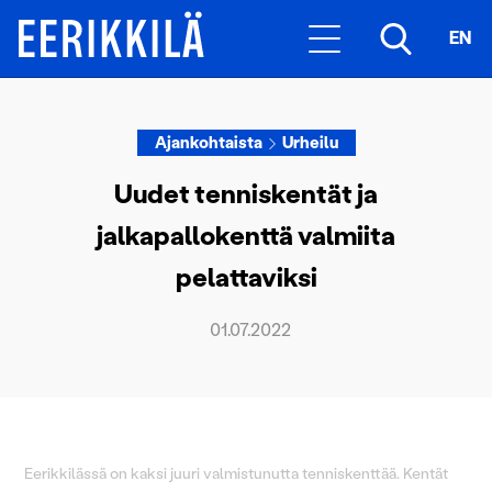
EN
Ajankohtaista
Urheilu
Uudet tenniskentät ja
jalkapallokenttä valmiita
pelattaviksi
01.07.2022
Eerikkilässä on kaksi juuri valmistunutta tenniskenttää. Kentät