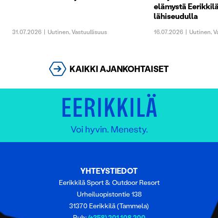
elämystä Eerikkilä
lähiseudulla
31.07.2026
|
Uutinen
,
Vastuullisuus
16.07.2026
|
Uutinen
,
V
KAIKKI AJANKOHTAISET
YHTEYSTIEDOT
Eerikkilä Sport & Outdoor Resort
Urheiluopistontie 138
31370 Eerikkilä (Tammela)
Puh:
(+358) 201 108 200