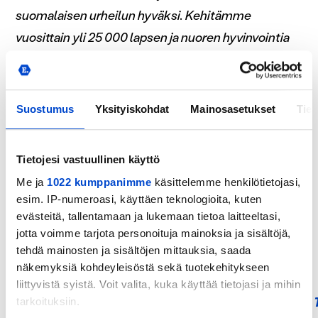
suomalaisen urheilun hyväksi. Kehitämme
vuosittain yli 25 000 lapsen ja nuoren hyvinvointia
seuratoiminnan kautta sekä autamme yli 40 000
henkilöä voimaan paremmin.
Suostumus
Yksityiskohdat
Mainosasetukset
Tiet
Eerikkilälle myönnettiin vuonna 2021
Green Key
–
sekä
Sustainable Travel Finland
-merkit
osoituksena pitkäjänteisestä työstä kestävän
Tietojesi vastuullinen käyttö
matkailun eteen. Eerikkilä on myös yksi
Suomen
Me ja
1022 kumppanimme
käsittelemme henkilötietojasi,
esim. IP-numeroasi, käyttäen teknologioita, kuten
innostavimmista työpaikoista.
evästeitä, tallentamaan ja lukemaan tietoa laitteeltasi,
jotta voimme tarjota personoituja mainoksia ja sisältöjä,
Eerikkilä sijaitsee
Kanta-Hämeessä Tammelassa,
tehdä mainosten ja sisältöjen mittauksia, saada
kahden kansallispuiston kainalossa.
Lue
näkemyksiä kohdeyleisöstä sekä tuotekehitykseen
lisää
sivuiltamme
ja seuraa
liittyvistä syistä. Voit valita, kuka käyttää tietojasi ja mihin
somekanaviamme:
Facebook
,
Instagram
,
LinkedIn
ja
tarkoituksiin.