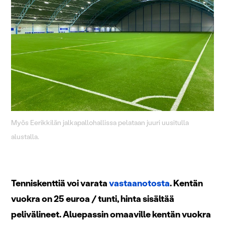
Myös Eerikkilän jalkapallohallissa pelataan juuri uusitulla
alustalla.
Tenniskenttiä voi varata
vastaanotosta
. Kentän
vuokra on 25 euroa / tunti, hinta sisältää
pelivälineet. Aluepassin omaaville kentän vuokra