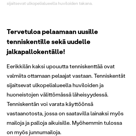
sijaitsevat ulkopelialueella huviloiden takana.
Tervetuloa pelaamaan uusille
tenniskentille sekä uudelle
jalkapallokentälle!
Eerikkilän kaksi upouutta tenniskenttää ovat
valmiita ottamaan pelaajat vastaan. Tenniskentät
sijaitsevat ulkopelialueella huviloiden ja
huoneistojen välittömässä läheisyydessä.
Tenniskentän voi varata käyttöönsä
vastaanotosta, jossa on saatavilla lainaksi myös
mailoja ja palloja aikuisille. Myöhemmin tulossa
on myös junnumailoja.