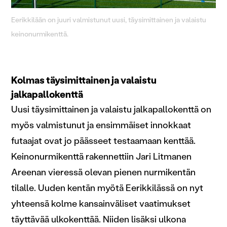
Eerikkilään on juuri valmistunut uusi, täysimittainen ja valaistu
keinonurmikenttä.
Kolmas täysimittainen ja valaistu
jalkapallokenttä
Uusi täysimittainen ja valaistu jalkapallokenttä on
myös valmistunut ja ensimmäiset innokkaat
futaajat ovat jo päässeet testaamaan kenttää.
Keinonurmikenttä rakennettiin Jari Litmanen
Areenan vieressä olevan pienen nurmikentän
tilalle. Uuden kentän myötä Eerikkilässä on nyt
yhteensä kolme kansainväliset vaatimukset
täyttävää ulkokenttää. Niiden lisäksi ulkona