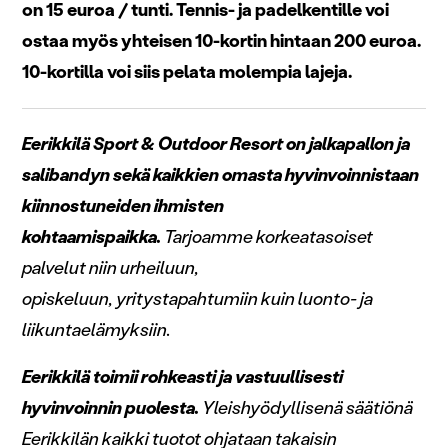
on 15 euroa / tunti. Tennis- ja padelkentille voi
ostaa myös yhteisen 10-kortin hintaan 200 euroa.
10-kortilla voi siis pelata molempia lajeja.
Eerikkilä Sport & Outdoor Resort on jalkapallon ja
salibandyn sekä kaikkien omasta hyvinvoinnistaan
kiinnostuneiden ihmisten
kohtaamispaikka.
Tarjoamme korkeatasoiset
palvelut niin urheiluun,
opiskeluun,
yritystapahtumiin ku
in luonto- ja
liikuntaelämyksiin.
Eerikkilä toimii rohkeasti ja vastuullisesti
hyvinvoinnin puolesta.
Yleishyödyllisenä säätiönä
Eerikkilän kaikki tuotot ohjataan takaisin