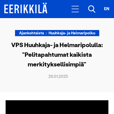
EN
Ajankohtaista
Huuhkaja- ja Helmaripolku
VPS Huuhkaja- ja Helmaripolulla:
”Pelitapahtumat kaikista
merkityksellisimpiä”
28.01.2025