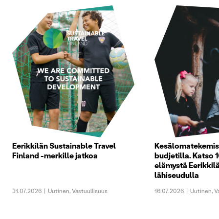
Eerikkilän Sustainable Travel
Kesälomatekemist
Finland -merkille jatkoa
budjetilla. Katso 1
elämystä Eerikkilä
lähiseudulla
31.07.2026
|
Uutinen
,
Vastuullisuus
16.07.2026
|
Uutinen
,
V