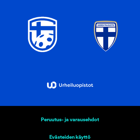
Peruutus- ja varausehdot
Evästeiden käyttö