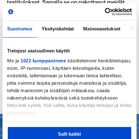
testitulokset. Samalla se on pakottanut meidät
tekemään konkreettisia toimenpiteitä, jotta
pystymme testaamaan myös arjessa.
Suostumus
Yksityiskohdat
Mainosasetukset
Tiet
Todennäköisesti tätä ei olisi tapahtunut ilman
Huuhkaja- ja Helmaripolkua.
Tietojesi vastuullinen käyttö
Me ja
1022 kumppanimme
käsittelemme henkilötietojasi,
esim. IP-numeroasi, käyttäen teknologioita, kuten
Lue
myös:
Huuhkaja- ja Helmaripolun kausi
evästeitä, tallentamaan ja lukemaan tietoa laitteeltasi,
käynnistyi – kehitystavoitteet ohjaavat seuroja
jotta voimme tarjota personoituja mainoksia ja sisältöjä,
tehdä mainosten ja sisältöjen mittauksia, saada
näkemyksiä kohdeyleisöstä sekä tuotekehitykseen
liittyvistä syistä. Voit valita, kuka käyttää tietojasi ja mihin
tarkoituksiin.
Jos sallit, haluamme myös tehdä seuraavia:
Salli kaikki
Kerätä tietoja maantieteellisestä sijainnistasi,