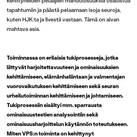
kehittyneiden pelaajien mahdollisuuksia osallistua
tapahtumiin ja päästä pelaamaan isoja seuroja,
kuten HJK:ta ja Ilvestä vastaan. Tämä on aivan
mahtava asia.
Toiminnassa on erilaisia tukiprosesseja, jotka
liittyvät harjoitettavuuteen ja ominaisuuksien
kehittämiseen, elämänhallintaan ja valmentajan
vuorovaikutuksen kehittämiseen sekä seuran
urheilutoiminnan kehittämiseen ja johtamiseen.
Tukiprosessiin sisältyi mm. sparrausta
ominaisuustestien analysointiin sekä
ominaisuusharjoittelun käytännön toteutukseen.
Miten VPS:n toiminta on kehittynyt