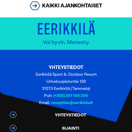
KAIKKI AJANKOHTAISET
YHTEYSTIEDOT
Eerikkilä Sport & Outdoor Resort
Urheiluopistontie 138
31370 Eerikkilä (Tammela)
Puh:
(+358) 201 108 200
Email:
reception@eerikkila.fi
YHTEYSTIEDOT
SIJAINTI