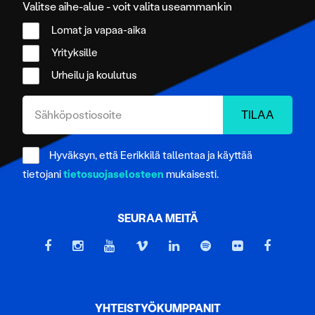
Valitse aihe-alue - voit valita useammankin
Lomat ja vapaa-aika
Yrityksille
Urheilu ja koulutus
Hyväksyn, että Eerikkilä tallentaa ja käyttää
tietojani
tietosuojaselosteen
mukaisesti.
SEURAA MEITÄ
YHTEISTYÖKUMPPANIT