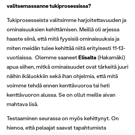
valitsemassanne tukiprosessissa?
Tukiprosesseista valitsimme harjoitettavuuden ja
ominaisuuksien kehittämisen. Meillä oli arjessa
haaste siinä, että mitä fyysisiä ominaisuuksia ja
miten meidän tulee kehittää niitä erityisesti 11-13-
vuotiaissa. Olemme saaneet
Elisalta
(Hakamäki)
apua siihen, mitkä ominaisuudet ovat tärkeitä juuri
näihin ikäluokkiin sekä ihan ohjelmia, että mitä
voimme tehdä ennen kenttävuoroa tai heti
kenttävuoron alussa. Se on ollut meille aivan
mahtava lisä.
Testaaminen seurassa on myös kehittynyt. On
hienoa, että pelaajat saavat tapahtumista